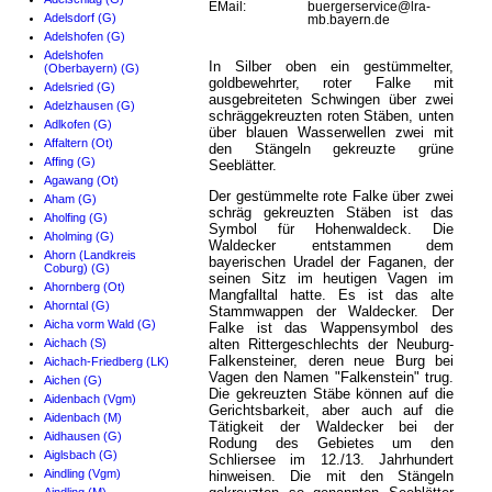
EMail:
buergerservice@lra-
Adelsdorf (G)
mb.bayern.de
Adelshofen (G)
Adelshofen
In Silber oben ein gestümmelter,
(Oberbayern) (G)
goldbewehrter, roter Falke mit
Adelsried (G)
ausgebreiteten Schwingen über zwei
Adelzhausen (G)
schräggekreuzten roten Stäben, unten
Adlkofen (G)
über blauen Wasserwellen zwei mit
Affaltern (Ot)
den Stängeln gekreuzte grüne
Affing (G)
Seeblätter.
Agawang (Ot)
Der gestümmelte rote Falke über zwei
Aham (G)
schräg gekreuzten Stäben ist das
Aholfing (G)
Symbol für Hohenwaldeck. Die
Aholming (G)
Waldecker entstammen dem
Ahorn (Landkreis
bayerischen Uradel der Faganen, der
Coburg) (G)
seinen Sitz im heutigen Vagen im
Ahornberg (Ot)
Mangfalltal hatte. Es ist das alte
Ahorntal (G)
Stammwappen der Waldecker. Der
Aicha vorm Wald (G)
Falke ist das Wappensymbol des
Aichach (S)
alten Rittergeschlechts der Neuburg-
Falkensteiner, deren neue Burg bei
Aichach-Friedberg (LK)
Vagen den Namen "Falkenstein" trug.
Aichen (G)
Die gekreuzten Stäbe können auf die
Aidenbach (Vgm)
Gerichtsbarkeit, aber auch auf die
Aidenbach (M)
Tätigkeit der Waldecker bei der
Aidhausen (G)
Rodung des Gebietes um den
Aiglsbach (G)
Schliersee im 12./13. Jahrhundert
Aindling (Vgm)
hinweisen. Die mit den Stängeln