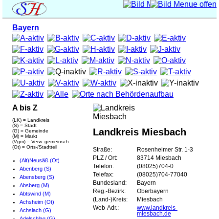
Bayern
A bis Z
(LK) = Landkreis
(S) = Stadt
Landkreis Miesbach
(G) = Gemeinde
(M) = Markt
(Vgm) = Verw.-gemeinsch.
(Ot) = Orts-/Stadtteil
Straße:
Rosenheimer Str. 1-3
PLZ / Ort:
83714 Miesbach
(Alt)Neusäß (Ot)
Telefon:
(08025)704-0
Abenberg (S)
Telefax:
(08025)704-77040
Abensberg (S)
Bundesland:
Bayern
Absberg (M)
Reg.-Bezirk:
Oberbayern
Abtswind (M)
(Land-)Kreis:
Miesbach
Achsheim (Ot)
Web-Adr.:
www.landkreis-
Achslach (G)
miesbach.de
Adelschlag (G)