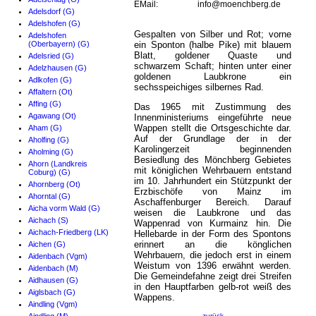
EMail:
info@moenchberg.de
Adelsdorf (G)
Adelshofen (G)
Gespalten von Silber und Rot; vorne
Adelshofen
(Oberbayern) (G)
ein Sponton (halbe Pike) mit blauem
Blatt, goldener Quaste und
Adelsried (G)
schwarzem Schaft; hinten unter einer
Adelzhausen (G)
goldenen Laubkrone ein
Adlkofen (G)
sechsspeichiges silbernes Rad.
Affaltern (Ot)
Affing (G)
Das 1965 mit Zustimmung des
Agawang (Ot)
Innenministeriums eingeführte neue
Wappen stellt die Ortsgeschichte dar.
Aham (G)
Auf der Grundlage der in der
Aholfing (G)
Karolingerzeit beginnenden
Aholming (G)
Besiedlung des Mönchberg Gebietes
Ahorn (Landkreis
mit königlichen Wehrbauern entstand
Coburg) (G)
im 10. Jahrhundert ein Stützpunkt der
Ahornberg (Ot)
Erzbischöfe von Mainz im
Ahorntal (G)
Aschaffenburger Bereich. Darauf
Aicha vorm Wald (G)
weisen die Laubkrone und das
Aichach (S)
Wappenrad von Kurmainz hin. Die
Aichach-Friedberg (LK)
Hellebarde in der Form des Spontons
erinnert an die könglichen
Aichen (G)
Wehrbauern, die jedoch erst in einem
Aidenbach (Vgm)
Weistum von 1396 erwähnt werden.
Aidenbach (M)
Die Gemeindefahne zeigt drei Streifen
Aidhausen (G)
in den Hauptfarben gelb-rot weiß des
Aiglsbach (G)
Wappens.
Aindling (Vgm)
zurück