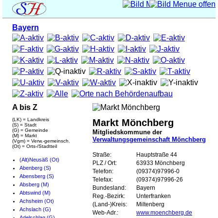
Bayern
A bis Z
(LK) = Landkreis
Markt Mönchberg
(S) = Stadt
(G) = Gemeinde
Mitgliedskommune der
(M) = Markt
Verwaltungsgemeinschaft Mönchberg
(Vgm) = Verw.-gemeinsch.
(Ot) = Orts-/Stadtteil
Straße:
Hauptstraße 44
(Alt)Neusäß (Ot)
PLZ / Ort:
63933 Mönchberg
Abenberg (S)
Telefon:
(09374)97996-0
Abensberg (S)
Telefax:
(09374)97996-26
Absberg (M)
Bundesland:
Bayern
Abtswind (M)
Reg.-Bezirk:
Unterfranken
Achsheim (Ot)
(Land-)Kreis:
Miltenberg
Achslach (G)
Web-Adr.:
www.moenchberg.de
Adelschlag (G)