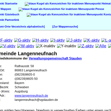
Startseite
Heimat
Wappen
Presse
Gästebuch
Konta
Partnerlink
t-Orte-Verzeichnis alphabetisch]
[Zur Wappensuche]
meinde Langenneufnach
liedskommune der
Verwaltungsgemeinschaft Stauden
e:
Rathausstr. 58
Ort:
86863 Langenneufnach
on:
(08239)9605-0
ax:
((08239)9605-50
esland:
Bayern
Bezirk:
Schwaben
-)Kreis:
Augsburg
dr.:
www.langenneufnach.de
:
langenneufnach@vgstauden.de
inem golden beschlagenen Jägerhorn in verwechselten Farben unter einem sechs