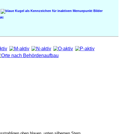
Bilder
kt
strahligen oben blauen, unten silbernen Stern.