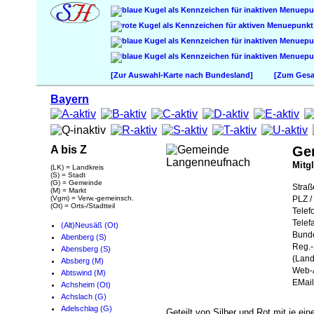
[Zur Auswahl-Karte nach Bundesland]
[Zum Gesam
Bayern
A bis Z
Ge
Mitg
(LK) = Landkreis
(S) = Stadt
(G) = Gemeinde
Straß
(M) = Markt
(Vgm) = Verw.-gemeinsch.
PLZ / 
(Ot) = Orts-/Stadtteil
Telef
Telef
(Alt)Neusäß (Ot)
Bund
Abenberg (S)
Reg.-
Abensberg (S)
(Land
Absberg (M)
Web-A
Abtswind (M)
EMail
Achsheim (Ot)
Achslach (G)
Adelschlag (G)
Geteilt von Silber und Rot mit je e