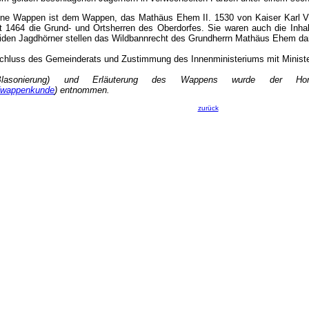
 Wappen ist dem Wappen, das Mathäus Ehem II. 1530 von Kaiser Karl V. a
t 1464 die Grund- und Ortsherren des Oberdorfes. Sie waren auch die Inh
den Jagdhörner stellen das Wildbannrecht des Grundherrn Mathäus Ehem dar.
chluss des Gemeinderats und Zustimmung des Innenministeriums mit Ministe
(Blasonierung) und Erläuterung des Wappens wurde der H
/wappenkunde
) entnommen.
zurück