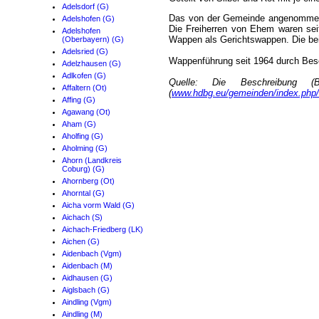
Adelsdorf (G)
Das von der Gemeinde angenommene
Adelshofen (G)
Die Freiherren von Ehem waren sei
Adelshofen
Wappen als Gerichtswappen. Die bei
(Oberbayern) (G)
Adelsried (G)
Wappenführung seit 1964 durch Bes
Adelzhausen (G)
Adlkofen (G)
Quelle: Die Beschreibung 
Affaltern (Ot)
(
www.hdbg.eu/gemeinden/index.php
Affing (G)
Agawang (Ot)
Aham (G)
Aholfing (G)
Aholming (G)
Ahorn (Landkreis
Coburg) (G)
Ahornberg (Ot)
Ahorntal (G)
Aicha vorm Wald (G)
Aichach (S)
Aichach-Friedberg (LK)
Aichen (G)
Aidenbach (Vgm)
Aidenbach (M)
Aidhausen (G)
Aiglsbach (G)
Aindling (Vgm)
Aindling (M)