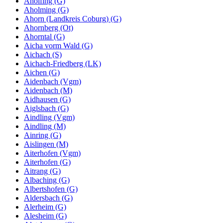
Aholfing (G)
Aholming (G)
Ahorn (Landkreis Coburg) (G)
Ahornberg (Ot)
Ahorntal (G)
Aicha vorm Wald (G)
Aichach (S)
Aichach-Friedberg (LK)
Aichen (G)
Aidenbach (Vgm)
Aidenbach (M)
Aidhausen (G)
Aiglsbach (G)
Aindling (Vgm)
Aindling (M)
Ainring (G)
Aislingen (M)
Aiterhofen (Vgm)
Aiterhofen (G)
Aitrang (G)
Albaching (G)
Albertshofen (G)
Aldersbach (G)
Alerheim (G)
Alesheim (G)