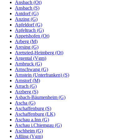
Ansbach (Ot)
Ansbach (S)
Antdorf (G)
Anzing (G)
Apfeldorf (G)
Apfeltrach (G)
Appetshofen (Ot)
Arberg (M)
Aresing (G)
Aretsried-Heimberg (Ot)
Argental (Vgm)
Arnbruck (G)
Arnschwang (G)
Arnstein (Unterfranken) (S)
Arnstorf (M)
Arrach (G)
Arzberg (S)
Asbach-Bäumenheim (G)
Ascha (G)
Aschaffenburg (S)
Aschaffenburg (LK)
Aschau a.Inn (G)
Aschau i.Chiemgau (G)
Aschheim (G)
Aßling (Vgm)