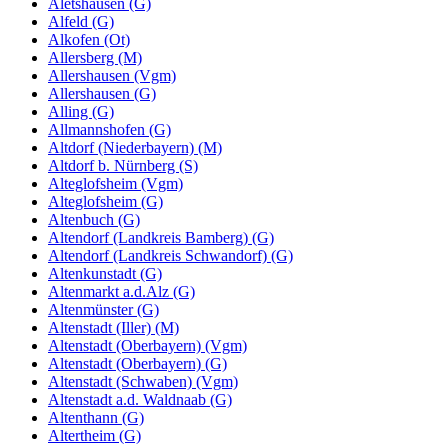
Aletshausen (G)
Alfeld (G)
Alkofen (Ot)
Allersberg (M)
Allershausen (Vgm)
Allershausen (G)
Alling (G)
Allmannshofen (G)
Altdorf (Niederbayern) (M)
Altdorf b. Nürnberg (S)
Alteglofsheim (Vgm)
Alteglofsheim (G)
Altenbuch (G)
Altendorf (Landkreis Bamberg) (G)
Altendorf (Landkreis Schwandorf) (G)
Altenkunstadt (G)
Altenmarkt a.d.Alz (G)
Altenmünster (G)
Altenstadt (Iller) (M)
Altenstadt (Oberbayern) (Vgm)
Altenstadt (Oberbayern) (G)
Altenstadt (Schwaben) (Vgm)
Altenstadt a.d. Waldnaab (G)
Altenthann (G)
Altertheim (G)