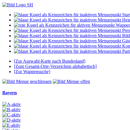
Start
Hei
Wappe
Pres
Bild
Gäs
Kon
Part
[Zur Auswahl-Karte nach Bundesland]
[Zum Gesamt-Orte-Verzeichnis alphabetisch]
[Zur Wappensuche]
Bayern