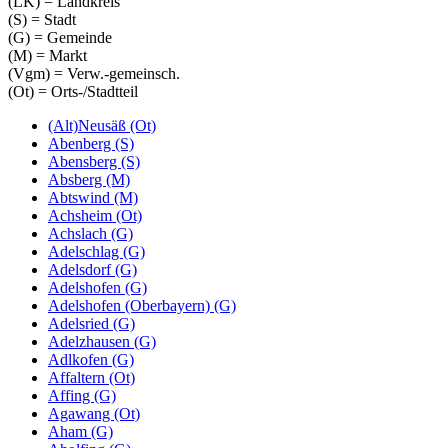
(LK) = Landkreis
(S) = Stadt
(G) = Gemeinde
(M) = Markt
(Vgm) = Verw.-gemeinsch.
(Ot) = Orts-/Stadtteil
(Alt)Neusäß (Ot)
Abenberg (S)
Abensberg (S)
Absberg (M)
Abtswind (M)
Achsheim (Ot)
Achslach (G)
Adelschlag (G)
Adelsdorf (G)
Adelshofen (G)
Adelshofen (Oberbayern) (G)
Adelsried (G)
Adelzhausen (G)
Adlkofen (G)
Affaltern (Ot)
Affing (G)
Agawang (Ot)
Aham (G)