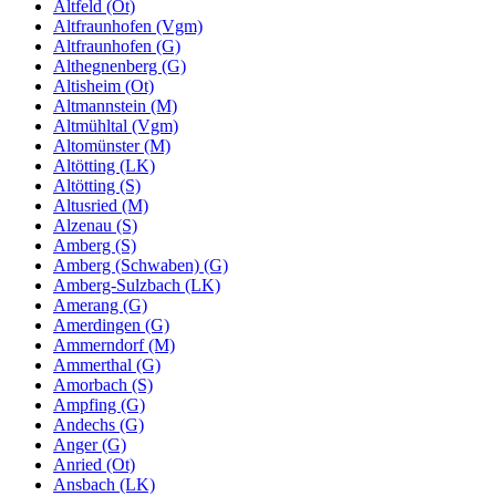
Altfeld (Ot)
Altfraunhofen (Vgm)
Altfraunhofen (G)
Althegnenberg (G)
Altisheim (Ot)
Altmannstein (M)
Altmühltal (Vgm)
Altomünster (M)
Altötting (LK)
Altötting (S)
Altusried (M)
Alzenau (S)
Amberg (S)
Amberg (Schwaben) (G)
Amberg-Sulzbach (LK)
Amerang (G)
Amerdingen (G)
Ammerndorf (M)
Ammerthal (G)
Amorbach (S)
Ampfing (G)
Andechs (G)
Anger (G)
Anried (Ot)
Ansbach (LK)