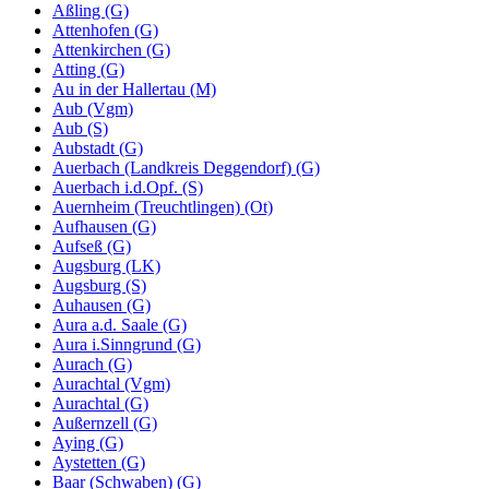
Aßling (G)
Attenhofen (G)
Attenkirchen (G)
Atting (G)
Au in der Hallertau (M)
Aub (Vgm)
Aub (S)
Aubstadt (G)
Auerbach (Landkreis Deggendorf) (G)
Auerbach i.d.Opf. (S)
Auernheim (Treuchtlingen) (Ot)
Aufhausen (G)
Aufseß (G)
Augsburg (LK)
Augsburg (S)
Auhausen (G)
Aura a.d. Saale (G)
Aura i.Sinngrund (G)
Aurach (G)
Aurachtal (Vgm)
Aurachtal (G)
Außernzell (G)
Aying (G)
Aystetten (G)
Baar (Schwaben) (G)