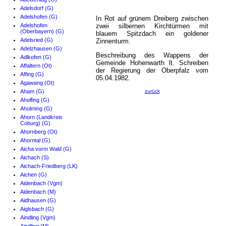
Adelsdorf (G)
Adelshofen (G)
In Rot auf grünem Dreiberg zwischen
Adelshofen
zwei silbernen Kirchtürmen mit
(Oberbayern) (G)
blauem Spitzdach ein goldener
Adelsried (G)
Zinnenturm.
Adelzhausen (G)
Beschreibung des Wappens der
Adlkofen (G)
Gemeinde Hohenwarth lt. Schreiben
Affaltern (Ot)
der Regierung der Oberpfalz vom
Affing (G)
05.04.1982.
Agawang (Ot)
Aham (G)
zurück
Aholfing (G)
Aholming (G)
Ahorn (Landkreis
Coburg) (G)
Ahornberg (Ot)
Ahorntal (G)
Aicha vorm Wald (G)
Aichach (S)
Aichach-Friedberg (LK)
Aichen (G)
Aidenbach (Vgm)
Aidenbach (M)
Aidhausen (G)
Aiglsbach (G)
Aindling (Vgm)