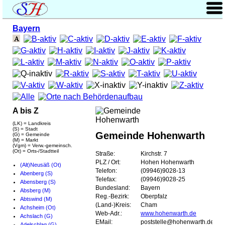
Bayern
A bis Z
(LK) = Landkreis
(S) = Stadt
Gemeinde Hohenwarth
(G) = Gemeinde
(M) = Markt
(Vgm) = Verw.-gemeinsch.
(Ot) = Orts-/Stadtteil
Straße:
Kirchstr. 7
PLZ / Ort:
Hohen Hohenwarth
(Alt)Neusäß (Ot)
Telefon:
(09946)9028-13
Abenberg (S)
Telefax:
(09946)9028-25
Abensberg (S)
Bundesland:
Bayern
Absberg (M)
Reg.-Bezirk:
Oberpfalz
Abtswind (M)
(Land-)Kreis:
Cham
Achsheim (Ot)
Web-Adr.:
www.hohenwarth.de
Achslach (G)
EMail:
poststelle@hohenwarth.de
Adelschlag (G)