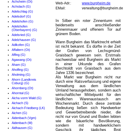
Achsheim (Ot)
Web-Adr.:
www.burgheim.de
Achslach (G)
EMail:
verwaltung@burgheim.de
Adelschlag (G)
Adelsdorf (G)
In Silber ein roter Zinnenturm mit
Adelshofen (G)
beiderseits anschließender
Adelshofen
Zinnenmauer und offenem Tor auf
(Oberbayern) (G)
grünem Boden.
Adelsried (G)
Adelzhausen (G)
Wann Burgheim das Marktrecht erhielt
Adlkofen (G)
ist nicht bekannt. Es dürfte in der Zeit
Affaltern (Ot)
der Grafen von Lechsgmünd-
Affing (G)
Graisbach gewesen sein. Erstmals
nachweisbar wird Burgheim als Markt
Agawang (Ot)
in einer Urkunde des Grafen
Aham (G)
Berchtoldt von Graisbach aus dem
Aholfing (G)
Jahre 1336 bezeichnet.
Aholming (G)
Als Markt war Burgheim nicht nur
Ahorn (Landkreis
durch eine Ratsverfassung und eigene
Coburg) (G)
Verwaltung aus dem ländlichen
Ahornberg (Ot)
Umland herausgehoben, sondern auch
Ahorntal (G)
wirtschaftlicher Mittelpunkt für den
Aicha vorm Wald (G)
ländlichen Warenaustausch am
Aichach (S)
Wochenmarkt. Durch diese zentrale
Bedeutung ließen sich Handwerker
Aichach-Friedberg (LK)
und Gewerbetreibende nieder, die
Aichen (G)
nicht nur von Grund und Boden lebten
Aidenbach (Vgm)
wie die bäuerliche Bevölkerung,
Aidenbach (M)
sondern mit handwerklichem
Aidhausen (G)
Geschick ihr tägliches Brot