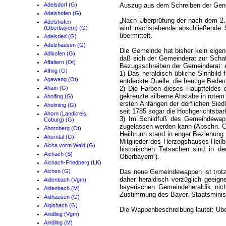
Adelsdorf (G)
Auszug aus dem Schreiben der Gener
Adelshofen (G)
„Nach Überprüfung der nach dem 2.
Adelshofen
wird nachstehende abschließende 
(Oberbayern) (G)
übermittelt.
Adelsried (G)
Adelzhausen (G)
Die Gemeinde hat bisher kein eigen
Adlkofen (G)
daß sich der Gemeinderat zur Schaf
Affaltern (Ot)
Bezugsschreiben der Gemeinderat: e
Affing (G)
1) Das heraldisch übliche Sinnbild 
Agawang (Ot)
entdeckte Quelle, die heutige Bede
Aham (G)
2) Die Farben dieses Hauptfeldes
gekreuzte silberne Abstäbe in rotem
Aholfing (G)
ersten Anfängen der dörflichen Sied
Aholming (G)
seit 1785 sogar die Hochgerichtsbar
Ahorn (Landkreis
3) Im Schildfuß des Gemeindewapp
Coburg) (G)
zugelassen werden kann (Abschn. C 
Ahornberg (Ot)
Heilbrunn stand in enger Beziehung
Ahorntal (G)
Mitglieder des Herzogshauses Heilb
Aicha vorm Wald (G)
historischen Tatsachen sind in de
Aichach (S)
Oberbayern“).
Aichach-Friedberg (LK)
Aichen (G)
Das neue Gemeindewappen ist trotz
daher heraldisch vorzüglich geeign
Aidenbach (Vgm)
bayerischen Gemeindeheraldik nic
Aidenbach (M)
Zustimmung des Bayer. Staatsminis
Aidhausen (G)
Aiglsbach (G)
Die Wappenbeschreibung lautet: Übe
Aindling (Vgm)
Aindling (M)