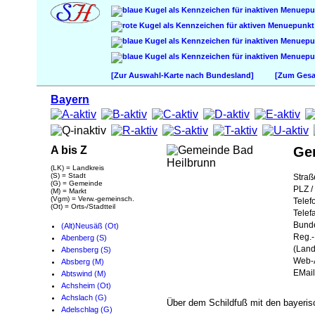
[Zur Auswahl-Karte nach Bundesland]
[Zum Gesam
Bayern
A bis Z
Ge
(LK) = Landkreis
(S) = Stadt
Straß
(G) = Gemeinde
PLZ / 
(M) = Markt
(Vgm) = Verw.-gemeinsch.
Telef
(Ot) = Orts-/Stadtteil
Telef
Bund
(Alt)Neusäß (Ot)
Reg.-
Abenberg (S)
(Land
Abensberg (S)
Web-A
Absberg (M)
EMail
Abtswind (M)
Achsheim (Ot)
Achslach (G)
Über dem Schildfuß mit den bayeris
Adelschlag (G)