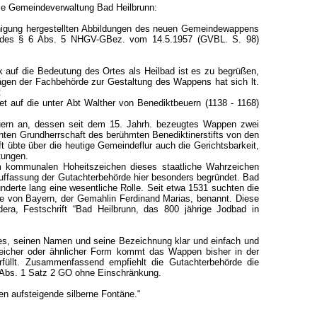
die Gemeindeverwaltung Bad Heilbrunn:
nigung hergestellten Abbildungen des neuen Gemeindewappens
nne des § 6 Abs. 5 NHGV-GBez. vom 14.5.1957 (GVBL. S. 98)
k auf die Bedeutung des Ortes als Heilbad ist es zu begrüßen,
ägen der Fachbehörde zur Gestaltung des Wappens hat sich lt.
:
tet auf die unter Abt Walther von Benediktbeuern (1138 - 1168)
uern an, dessen seit dem 15. Jahrh. bezeugtes Wappen zwei
hnten Grundherrschaft des berühmten Benediktinerstifts von den
t übte über die heutige Gemeindeflur auch die Gerichtsbarkeit,
tungen.
m kommunalen Hoheitszeichen dieses staatliche Wahrzeichen
Auffassung der Gutachterbehörde hier besonders begründet. Bad
derte lang eine wesentliche Rolle. Seit etwa 1531 suchten die
ide von Bayern, der Gemahlin Ferdinand Marias, benannt. Diese
dera, Festschrift “Bad Heilbrunn, das 800 jährige Jodbad in
es, seinen Namen und seine Bezeichnung klar und einfach und
 gleicher oder ähnlicher Form kommt das Wappen bisher in der
füllt. Zusammenfassend empfiehlt die Gutachterbehörde die
Abs. 1 Satz 2 GO ohne Einschränkung.
n aufsteigende silberne Fontäne.“