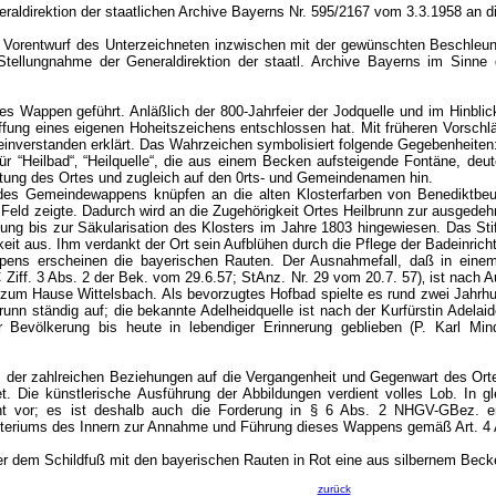
aldirektion der staatlichen Archive Bayerns Nr. 595/2167 vom 3.3.1958 an 
 Vorentwurf des Unterzeichneten inzwischen mit der gewünschten Beschleu
Stellungnahme der Generaldirektion der staatl. Archive Bayerns im Si
es Wappen geführt. Anläßlich der 800-Jahrfeier der Jodquelle und im Hinblic
fung eines eigenen Hoheitszeichens entschlossen hat. Mit früheren Vorschl
inverstanden erklärt. Das Wahrzeichen symbolisiert folgende Gegebenheiten
für “Heilbad“‚ “Heilquelle“, die aus einem Becken aufsteigende Fontäne, deu
utung des Ortes und zugleich auf den 0rts- und Gemeindenamen hin.
 des Gemeindewappens knüpfen an die alten Klosterfarben von Benediktbe
 Feld zeigte. Dadurch wird an die Zugehörigkeit Ortes Heilbrunn zur ausgede
lung bis zur Säkularisation des Klosters im Jahre 1803 hingewiesen. Das Stif
keit aus. Ihm verdankt der Ort sein Aufblühen durch die Pflege der Badeinrich
ens erscheinen die bayerischen Rauten. Der Ausnahmefall, daß in eine
Ziff. 3 Abs. 2 der Bek. vom 29.6.57; StAnz. Nr. 29 vom 20.7. 57)‚ ist nach 
 zum Hause Wittelsbach. Als bevorzugtes Hofbad spielte es rund zwei Jahrhun
runn ständig auf; die bekannte Adelheidquelle ist nach der Kurfürstin Adela
r Bevölkerung bis heute in lebendiger Erinnerung geblieben (P. Karl Min
 der zahlreichen Beziehungen auf die Vergangenheit und Gegenwart des Ort
et. Die künstlerische Ausführung der Abbildungen verdient volles Lob. In
ht vor; es ist deshalb auch die Forderung in § 6 Abs. 2 NHGV-GBez. er
teriums des Innern zur Annahme und Führung dieses Wappens gemäß Art. 4 
r dem Schildfuß mit den bayerischen Rauten in Rot eine aus silbernem Becke
zurück