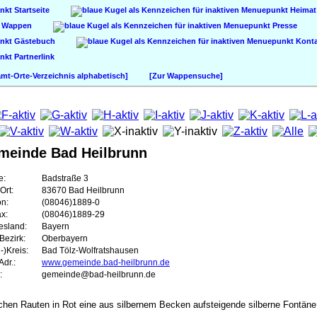
Startseite
Heimat
Wappen
Presse
Gästebuch
Konta
Partnerlink
t-Orte-Verzeichnis alphabetisch]
[Zur Wappensuche]
meinde Bad Heilbrunn
e:
Badstraße 3
Ort:
83670 Bad Heilbrunn
on:
(08046)1889-0
ax:
(08046)1889-29
esland:
Bayern
Bezirk:
Oberbayern
-)Kreis:
Bad Tölz-Wolfratshausen
dr.:
www.gemeinde.bad-heilbrunn.de
:
gemeinde@bad-heilbrunn.de
chen Rauten in Rot eine aus silbernem Becken aufsteigende silberne Fontäne