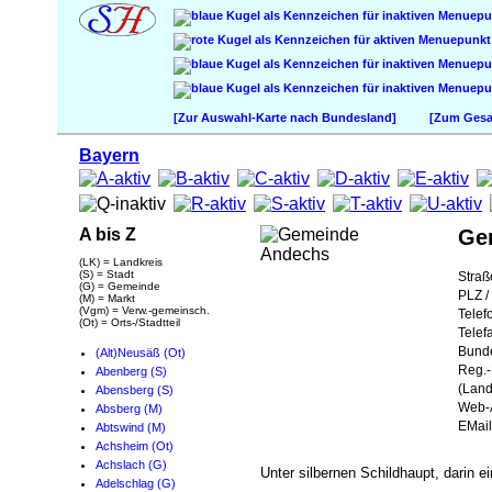
[Zur Auswahl-Karte nach Bundesland]
[Zum Gesam
Bayern
A bis Z
Ge
(LK) = Landkreis
(S) = Stadt
Straß
(G) = Gemeinde
PLZ / 
(M) = Markt
(Vgm) = Verw.-gemeinsch.
Telef
(Ot) = Orts-/Stadtteil
Telef
Bund
(Alt)Neusäß (Ot)
Reg.-
Abenberg (S)
(Land
Abensberg (S)
Web-A
Absberg (M)
EMail
Abtswind (M)
Achsheim (Ot)
Achslach (G)
Unter silbernen Schildhaupt, darin e
Adelschlag (G)