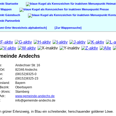
Startseite
Heimat
Wappen
Presse
Gästebuch
Konta
Partnerlink
t-Orte-Verzeichnis alphabetisch]
[Zur Wappensuche]
meinde Andechs
e:
Andechser Str. 16
Ort:
82346 Andechs
on:
(08152)9325-0
ax:
(08152)9325-23
esland:
Bayern
Bezirk:
Oberbayern
-)Kreis:
Starnberg
dr.:
www.gemeinde-andechs.de
:
info@gemeinde-andechs.de
in grüner Erlenzweig, in Blau ein schreitender, herschauender goldener Löwe.