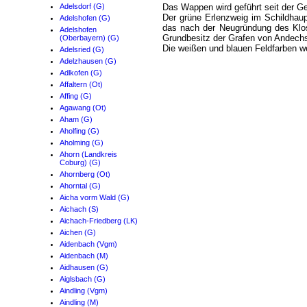
Adelsdorf (G)
Das Wappen wird geführt seit der 
Der grüne Erlenzweig im Schildhaup
Adelshofen (G)
das nach der Neugründung des Klos
Adelshofen
Grundbesitz der Grafen von Andechs 
(Oberbayern) (G)
Die weißen und blauen Feldfarben we
Adelsried (G)
Adelzhausen (G)
Adlkofen (G)
Affaltern (Ot)
Affing (G)
Agawang (Ot)
Aham (G)
Aholfing (G)
Aholming (G)
Ahorn (Landkreis
Coburg) (G)
Ahornberg (Ot)
Ahorntal (G)
Aicha vorm Wald (G)
Aichach (S)
Aichach-Friedberg (LK)
Aichen (G)
Aidenbach (Vgm)
Aidenbach (M)
Aidhausen (G)
Aiglsbach (G)
Aindling (Vgm)
Aindling (M)