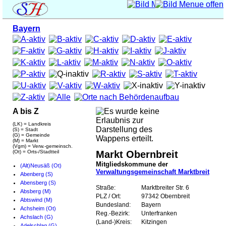
Bayern
A bis Z
(LK) = Landkreis
(S) = Stadt
(G) = Gemeinde
(M) = Markt
(Vgm) = Verw.-gemeinsch.
(Ot) = Orts-/Stadtteil
Markt Obernbreit
Mitgliedskommune der
(Alt)Neusäß (Ot)
Verwaltungsgemeinschaft Marktbreit
Abenberg (S)
Abensberg (S)
Straße:
Marktbreiter Str. 6
Absberg (M)
PLZ / Ort:
97342 Obernbreit
Abtswind (M)
Bundesland:
Bayern
Achsheim (Ot)
Reg.-Bezirk:
Unterfranken
Achslach (G)
(Land-)Kreis:
Kitzingen
Adelschlag (G)