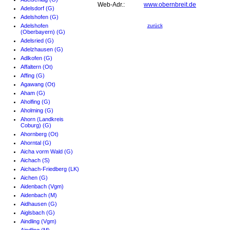
Web-Adr.:
www.obernbreit.de
Adelsdorf (G)
Adelshofen (G)
Adelshofen
zurück
(Oberbayern) (G)
Adelsried (G)
Adelzhausen (G)
Adlkofen (G)
Affaltern (Ot)
Affing (G)
Agawang (Ot)
Aham (G)
Aholfing (G)
Aholming (G)
Ahorn (Landkreis
Coburg) (G)
Ahornberg (Ot)
Ahorntal (G)
Aicha vorm Wald (G)
Aichach (S)
Aichach-Friedberg (LK)
Aichen (G)
Aidenbach (Vgm)
Aidenbach (M)
Aidhausen (G)
Aiglsbach (G)
Aindling (Vgm)