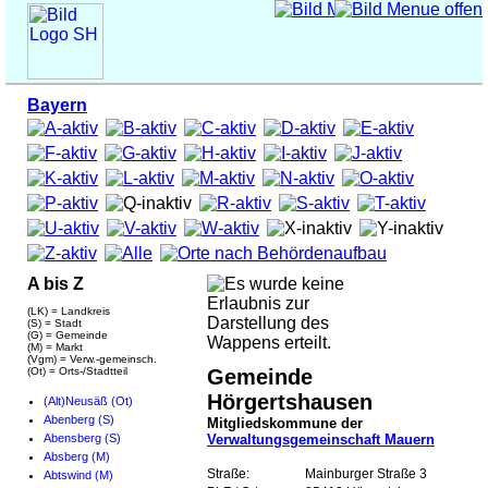
Bayern
A bis Z
(LK) = Landkreis
(S) = Stadt
(G) = Gemeinde
(M) = Markt
(Vgm) = Verw.-gemeinsch.
(Ot) = Orts-/Stadtteil
Gemeinde
Hörgertshausen
(Alt)Neusäß (Ot)
Abenberg (S)
Mitgliedskommune der
Abensberg (S)
Verwaltungsgemeinschaft Mauern
Absberg (M)
Straße:
Mainburger Straße 3
Abtswind (M)