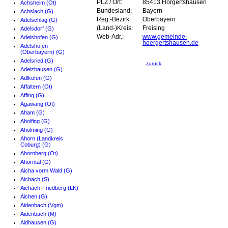
PLZ / Ort:
85413 Hörgertshausen
Achsheim (Ot)
Bundesland:
Bayern
Achslach (G)
Reg.-Bezirk:
Oberbayern
Adelschlag (G)
(Land-)Kreis:
Freising
Adelsdorf (G)
Web-Adr.:
www.gemeinde-
Adelshofen (G)
hoergertshausen.de
Adelshofen
(Oberbayern) (G)
Adelsried (G)
zurück
Adelzhausen (G)
Adlkofen (G)
Affaltern (Ot)
Affing (G)
Agawang (Ot)
Aham (G)
Aholfing (G)
Aholming (G)
Ahorn (Landkreis
Coburg) (G)
Ahornberg (Ot)
Ahorntal (G)
Aicha vorm Wald (G)
Aichach (S)
Aichach-Friedberg (LK)
Aichen (G)
Aidenbach (Vgm)
Aidenbach (M)
Aidhausen (G)