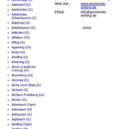
Web-Adr.:
www.gemeinde-
Adelsdorf (G)
rehling.de
Adelshofen (G)
EMail:
info@gemeinde-
Adelshofen
rehling.de
(Oberbayern) (G)
Adelsried (G)
zurück
Adelzhausen (G)
Adlkofen (G)
Affaltern (Ot)
Affing (G)
Agawang (Ot)
Aham (G)
Aholfing (G)
Aholming (G)
Ahorn (Landkreis
Coburg) (G)
Ahornberg (Ot)
Ahorntal (G)
Aicha vorm Wald (G)
Aichach (S)
Aichach-Friedberg (LK)
Aichen (G)
Aidenbach (Vgm)
Aidenbach (M)
Aidhausen (G)
Aiglsbach (G)
Aindling (Vgm)