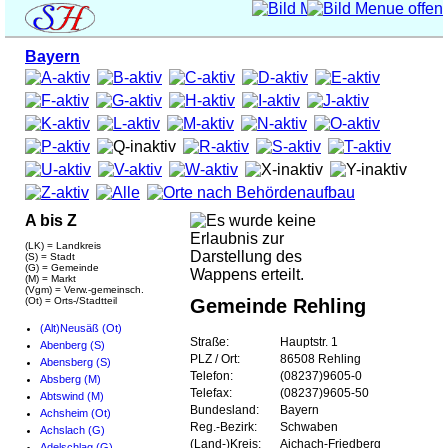
Bayern
A bis Z
(LK) = Landkreis
(S) = Stadt
(G) = Gemeinde
(M) = Markt
(Vgm) = Verw.-gemeinsch.
(Ot) = Orts-/Stadtteil
Gemeinde Rehling
(Alt)Neusäß (Ot)
Straße:
Hauptstr. 1
Abenberg (S)
PLZ / Ort:
86508 Rehling
Abensberg (S)
Telefon:
(08237)9605-0
Absberg (M)
Telefax:
(08237)9605-50
Abtswind (M)
Bundesland:
Bayern
Achsheim (Ot)
Reg.-Bezirk:
Schwaben
Achslach (G)
(Land-)Kreis:
Aichach-Friedberg
Adelschlag (G)