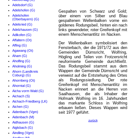
Adelsdorf (G)
Adelshofen (G)
Gespalten von Schwarz und Gold;
Adelshofen
über einem von Silber und Blau
(Oberbayern) (G)
gespaltenen Wellenbalken vorne ein
Adelsried (G)
goldenes Rodungsbeil, hinten ein nach
links gewendeter, roter Greifenkopf mit
Adelzhausen (G)
einem Menschenantlitz im Nacken.
Adlkofen (G)
Affaltern (Ot)
Der Wellenbalken symbolisiert den
Affing (G)
Fensterbach, der die 1971/72 aus den
Agawang (Ot)
Gemeinden Dürnsricht, Wolfring,
Aham (G)
Högling und Teilen von Frotzersricht
Aholfing (G)
neuformierte Gemeinde durchfließt.
Das Rodungsbeil stammt aus dem
Aholming (G)
Wappen der Gemeinde Dürnsricht und
Ahorn (Landkreis
verweist auf die Entstehung des Ortes
Coburg) (G)
als Rodungssiedlung. Der rote
Ahornberg (Ot)
Greifenkopf mit Menschenantlitz im
Ahorntal (G)
Nacken erinnert an die Herren von
Aicha vorm Wald (G)
Saalhausen, die als Inhaber der
Aichach (S)
Hofmark Wolfring im 16. Jahrhundert
Aichach-Friedberg (LK)
das markante Schloss in Wolfring
Aichen (G)
erbauen ließen. Dieses Wappen wird
Aidenbach (Vgm)
seit 1977 geführt.
Aidenbach (M)
zurück
Aidhausen (G)
Aiglsbach (G)
Aindling (Vgm)