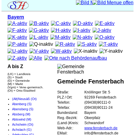
Bayern
A bis Z
(LK) = Landkreis
(S) = Stadt
Gemeinde Fensterbach
(G) = Gemeinde
(M) = Markt
(Vgm) = Verw.-gemeinsch.
(Ot) = Orts-/Stadtteil
Straße:
Knöllinger Str. 5
PLZ / Ort:
92269 Fensterbach
(Alt)Neusäß (Ot)
Telefon:
(09438)90111-0
Abenberg (S)
Telefax:
(09438)90111-24
Abensberg (S)
Bundesland:
Bayern
Absberg (M)
Reg.-Bezirk:
Oberpfalz
Abtswind (M)
(Land-)Kreis:
Schwandorf
Achsheim (Ot)
Web-Adr.:
www.fensterbach.de
Achslach (G)
EMail:
info@fensterbach.de
Adelschlag (G)