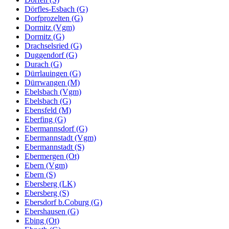
Dörfles-Esbach (G)
Dorfprozelten (G)
Dormitz (Vgm)
Dormitz (G)
Drachselsried (G)
Duggendorf (G)
Durach (G)
Dürrlauingen (G)
Dürrwangen (M)
Ebelsbach (Vgm)
Ebelsbach (G)
Ebensfeld (M)
Eberfing (G)
Ebermannsdorf (G)
Ebermannstadt (Vgm)
Ebermannstadt (S)
Ebermergen (Ot)
Ebern (Vgm)
Ebern (S)
Ebersberg (LK)
Ebersberg (S)
Ebersdorf b.Coburg (G)
Ebershausen (G)
Ebing (Ot)