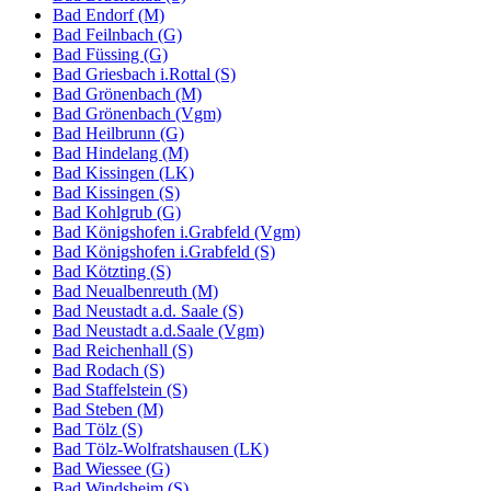
Bad Endorf (M)
Bad Feilnbach (G)
Bad Füssing (G)
Bad Griesbach i.Rottal (S)
Bad Grönenbach (M)
Bad Grönenbach (Vgm)
Bad Heilbrunn (G)
Bad Hindelang (M)
Bad Kissingen (LK)
Bad Kissingen (S)
Bad Kohlgrub (G)
Bad Königshofen i.Grabfeld (Vgm)
Bad Königshofen i.Grabfeld (S)
Bad Kötzting (S)
Bad Neualbenreuth (M)
Bad Neustadt a.d. Saale (S)
Bad Neustadt a.d.Saale (Vgm)
Bad Reichenhall (S)
Bad Rodach (S)
Bad Staffelstein (S)
Bad Steben (M)
Bad Tölz (S)
Bad Tölz-Wolfratshausen (LK)
Bad Wiessee (G)
Bad Windsheim (S)