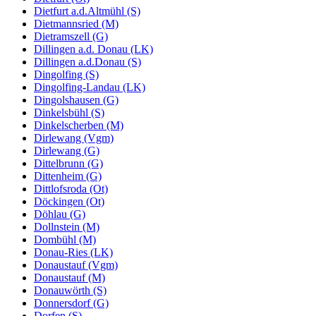
Dietfurt a.d.Altmühl (S)
Dietmannsried (M)
Dietramszell (G)
Dillingen a.d. Donau (LK)
Dillingen a.d.Donau (S)
Dingolfing (S)
Dingolfing-Landau (LK)
Dingolshausen (G)
Dinkelsbühl (S)
Dinkelscherben (M)
Dirlewang (Vgm)
Dirlewang (G)
Dittelbrunn (G)
Dittenheim (G)
Dittlofsroda (Ot)
Döckingen (Ot)
Döhlau (G)
Dollnstein (M)
Dombühl (M)
Donau-Ries (LK)
Donaustauf (Vgm)
Donaustauf (M)
Donauwörth (S)
Donnersdorf (G)
Dorfen (S)