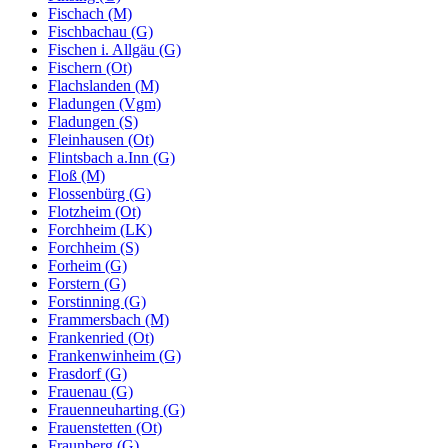
Fischach (M)
Fischbachau (G)
Fischen i. Allgäu (G)
Fischern (Ot)
Flachslanden (M)
Fladungen (Vgm)
Fladungen (S)
Fleinhausen (Ot)
Flintsbach a.Inn (G)
Floß (M)
Flossenbürg (G)
Flotzheim (Ot)
Forchheim (LK)
Forchheim (S)
Forheim (G)
Forstern (G)
Forstinning (G)
Frammersbach (M)
Frankenried (Ot)
Frankenwinheim (G)
Frasdorf (G)
Frauenau (G)
Frauenneuharting (G)
Frauenstetten (Ot)
Fraunberg (G)