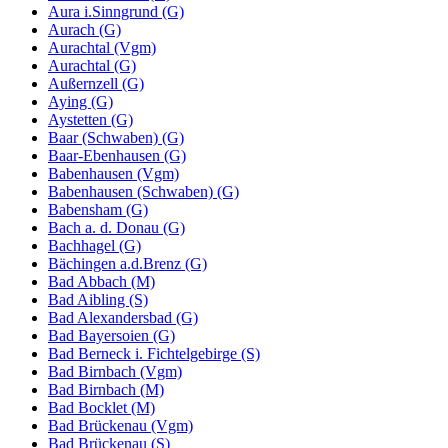
Aura i.Sinngrund (G)
Aurach (G)
Aurachtal (Vgm)
Aurachtal (G)
Außernzell (G)
Aying (G)
Aystetten (G)
Baar (Schwaben) (G)
Baar-Ebenhausen (G)
Babenhausen (Vgm)
Babenhausen (Schwaben) (G)
Babensham (G)
Bach a. d. Donau (G)
Bachhagel (G)
Bächingen a.d.Brenz (G)
Bad Abbach (M)
Bad Aibling (S)
Bad Alexandersbad (G)
Bad Bayersoien (G)
Bad Berneck i. Fichtelgebirge (S)
Bad Birnbach (Vgm)
Bad Birnbach (M)
Bad Bocklet (M)
Bad Brückenau (Vgm)
Bad Brückenau (S)