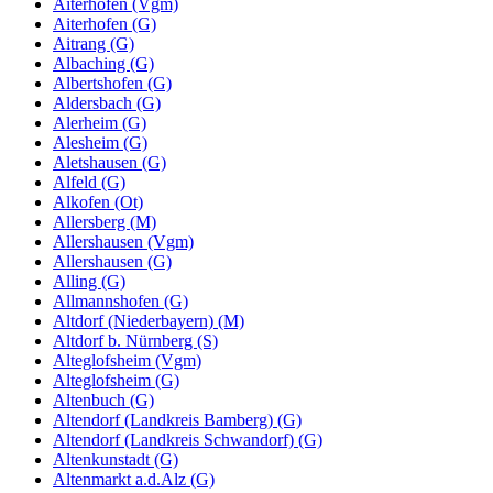
Aiterhofen (Vgm)
Aiterhofen (G)
Aitrang (G)
Albaching (G)
Albertshofen (G)
Aldersbach (G)
Alerheim (G)
Alesheim (G)
Aletshausen (G)
Alfeld (G)
Alkofen (Ot)
Allersberg (M)
Allershausen (Vgm)
Allershausen (G)
Alling (G)
Allmannshofen (G)
Altdorf (Niederbayern) (M)
Altdorf b. Nürnberg (S)
Alteglofsheim (Vgm)
Alteglofsheim (G)
Altenbuch (G)
Altendorf (Landkreis Bamberg) (G)
Altendorf (Landkreis Schwandorf) (G)
Altenkunstadt (G)
Altenmarkt a.d.Alz (G)