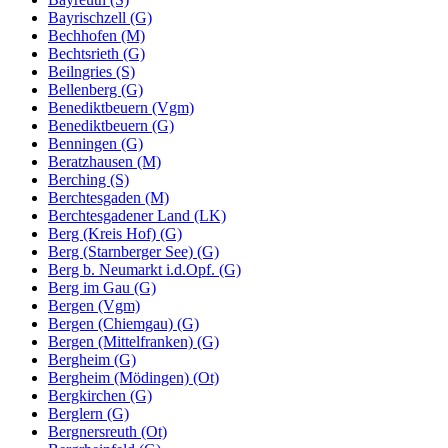
Bayrischzell (G)
Bechhofen (M)
Bechtsrieth (G)
Beilngries (S)
Bellenberg (G)
Benediktbeuern (Vgm)
Benediktbeuern (G)
Benningen (G)
Beratzhausen (M)
Berching (S)
Berchtesgaden (M)
Berchtesgadener Land (LK)
Berg (Kreis Hof) (G)
Berg (Starnberger See) (G)
Berg b. Neumarkt i.d.Opf. (G)
Berg im Gau (G)
Bergen (Vgm)
Bergen (Chiemgau) (G)
Bergen (Mittelfranken) (G)
Bergheim (G)
Bergheim (Mödingen) (Ot)
Bergkirchen (G)
Berglern (G)
Bergnersreuth (Ot)