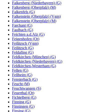
Falkenberg (Niederbayern) (G)
Falkenberg (Oberpfalz) (M)
Falkenfels (G)
Falkenstein (Oberpfalz) (Vgm)
Falkenstein (Oberpfalz) (M)
Farchant (G)
Faulbach (G)
Feichten a.d.Alz (G)
Feigenhofen (Ot)
Feilitzsch (Vgm)
Feilitzsch (G)
Feldafing (G)
Feldkirchen (München) (G)
Feldkirchen (Niederbayern) (G)
Feldkirchen-Westerham (G)
Fellen (G)
Fellheim (G)
Fensterbach (G)
Feucht (M)
Feuchtwangen (S)
Feuerthal (Ot)
Fichtelberg (G)
Finning (G)
Finningen (G)
Finsing (G)