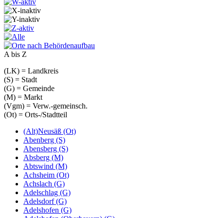
A bis Z
(LK) = Landkreis
(S) = Stadt
(G) = Gemeinde
(M) = Markt
(Vgm) = Verw.-gemeinsch.
(Ot) = Orts-/Stadtteil
(Alt)Neusäß (Ot)
Abenberg (S)
Abensberg (S)
Absberg (M)
Abtswind (M)
Achsheim (Ot)
Achslach (G)
Adelschlag (G)
Adelsdorf (G)
Adelshofen (G)