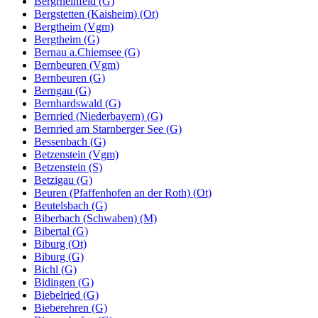
Bergrheinfeld (G)
Bergstetten (Kaisheim) (Ot)
Bergtheim (Vgm)
Bergtheim (G)
Bernau a.Chiemsee (G)
Bernbeuren (Vgm)
Bernbeuren (G)
Berngau (G)
Bernhardswald (G)
Bernried (Niederbayern) (G)
Bernried am Starnberger See (G)
Bessenbach (G)
Betzenstein (Vgm)
Betzenstein (S)
Betzigau (G)
Beuren (Pfaffenhofen an der Roth) (Ot)
Beutelsbach (G)
Biberbach (Schwaben) (M)
Bibertal (G)
Biburg (Ot)
Biburg (G)
Bichl (G)
Bidingen (G)
Biebelried (G)
Bieberehren (G)