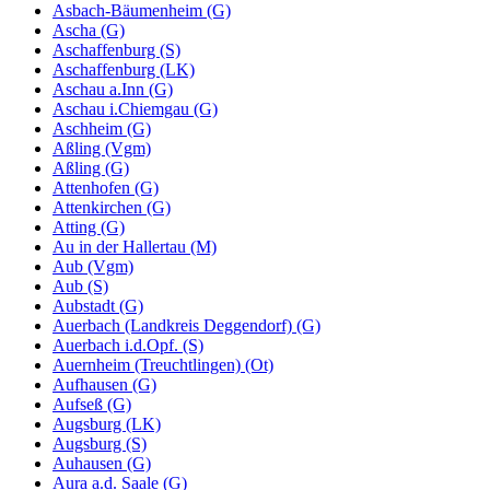
Asbach-Bäumenheim (G)
Ascha (G)
Aschaffenburg (S)
Aschaffenburg (LK)
Aschau a.Inn (G)
Aschau i.Chiemgau (G)
Aschheim (G)
Aßling (Vgm)
Aßling (G)
Attenhofen (G)
Attenkirchen (G)
Atting (G)
Au in der Hallertau (M)
Aub (Vgm)
Aub (S)
Aubstadt (G)
Auerbach (Landkreis Deggendorf) (G)
Auerbach i.d.Opf. (S)
Auernheim (Treuchtlingen) (Ot)
Aufhausen (G)
Aufseß (G)
Augsburg (LK)
Augsburg (S)
Auhausen (G)
Aura a.d. Saale (G)