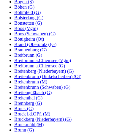
Bogen (S)
Böhen (G)
Böhmfeld (G)
Bolsterlang (G)
Bonstetten (G)
Boos (Vgm)
Boos (Schwaben) (G)
Böttigheim (Ot)
Brand (Oberpfalz) (G)
Brannenburg (G)
Breitbrunn (G)
Breitbrunn a.Chiemsee (Vgm)
Breitbrunn a.Chiemsee (G)
Breitenberg (Niederbayern) (G)
Breitenbronn (Dinkelscherben) (Ot)
Breitenbrunn (M)
Breitenbrunn (Schwaben) (G)
Breitengüßbach (G)
Breitenthal (G)
Brennberg (G)
Bruck (G)
Bruck i.d.OPf. (M)
Bruckberg (Niederbayern) (G)
Bruckmühl (M)
Brunn (G)