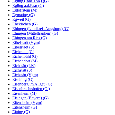
Egling (Bad Tölz) (G)
Egling a.d.Paar (G)
Egloffstein (M)
Egmating (G)
Egweil (G)
Ehekirchen (G)
Ehingen (Landkreis Augsburg) (G)
Ehingen (Mittelfranken) (G)
Ehingen am Ries (G)
Eibelstadt (Vgm)
Eibelstadt (S)
Eichenau (G)
Eichenbühl (G)
Eichendorf (M)
Eichstätt (LK)
Eichstätt (S)
Eichstätt (Vgm)
Eiselfing (G)
Eisenberg im Allgäu (G)
Eisenbrechtshofen (Ot)
Eisenheim (M)
Eisingen (Bayern) (G)
Eitensheim (Vgm)
Eitensheim (G)
Eitting (G)