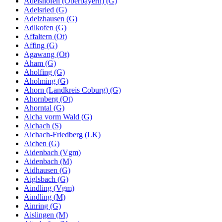
Adelshofen (Oberbayern) (G)
Adelsried (G)
Adelzhausen (G)
Adlkofen (G)
Affaltern (Ot)
Affing (G)
Agawang (Ot)
Aham (G)
Aholfing (G)
Aholming (G)
Ahorn (Landkreis Coburg) (G)
Ahornberg (Ot)
Ahorntal (G)
Aicha vorm Wald (G)
Aichach (S)
Aichach-Friedberg (LK)
Aichen (G)
Aidenbach (Vgm)
Aidenbach (M)
Aidhausen (G)
Aiglsbach (G)
Aindling (Vgm)
Aindling (M)
Ainring (G)
Aislingen (M)