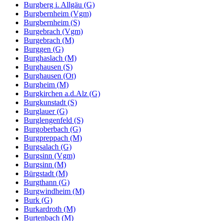
Burgberg i. Allgäu (G)
Burgbernheim (Vgm)
Burgbernheim (S)
Burgebrach (Vgm)
Burgebrach (M)
Burggen (G)
Burghaslach (M)
Burghausen (S)
Burghausen (Ot)
Burgheim (M)
Burgkirchen a.d.Alz (G)
Burgkunstadt (S)
Burglauer (G)
Burglengenfeld (S)
Burgoberbach (G)
Burgpreppach (M)
Burgsalach (G)
Burgsinn (Vgm)
Burgsinn (M)
Bürgstadt (M)
Burgthann (G)
Burgwindheim (M)
Burk (G)
Burkardroth (M)
Burtenbach (M)