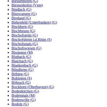
Biessenhofen (G)
Biessenhofen (Vgm)
Bindlach (G)
Binswangen (G)
Birgland (G)
Birkenfeld (Unterfranken) (G)
Bischberg (G)
Bischbrunn (G)
Bischofsgrün (G)
Bischofsheim i.d.Rhön (S)
Bischofsmais (G)
Bischofswiesen (G)
Bissingen (M)
Blaibach (G)
Blaichach (G)
Blankenbach (G)
Blindheim (G)
Böbing (G)
Bobingen (S)
Böbrach (G)
Bockhorn (Oberbayern) (G)
Bodenkirchen (G)
Bodenmais (M)
Bodenwöhr (G)
Bodolz (G)