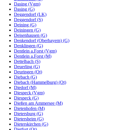
Dasing (Vgm)
Dasing (G)
Deggendorf (LK)
Deggendorf (S)
Deining (G)
Deiningen (G)
Deisenhausen (G)
Denkendorf (Oberbayern) (G)
Denklingen (G)
Dentlein a.Forst (Vgm)
Dentlein a.Forst (M)
Dettelbach (S)
Deuerling (G)
Deuringen (Ot)
Diebach (G)
Diebach (Hammelburg) (Ot)
Diedorf (M)
Diespeck (Vgm)
Diespeck (G)
Dießen am Ammersee (M)
Dietenhofen (M)
Dietersburg (G)
Dietersheim (G)
Dieterskirchen (G)
Dietfurt (Ot)