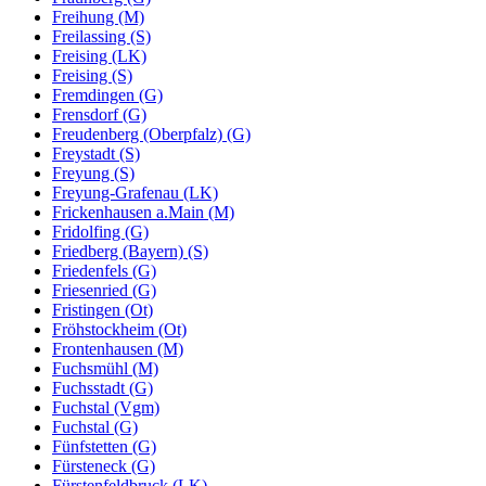
Freihung (M)
Freilassing (S)
Freising (LK)
Freising (S)
Fremdingen (G)
Frensdorf (G)
Freudenberg (Oberpfalz) (G)
Freystadt (S)
Freyung (S)
Freyung-Grafenau (LK)
Frickenhausen a.Main (M)
Fridolfing (G)
Friedberg (Bayern) (S)
Friedenfels (G)
Friesenried (G)
Fristingen (Ot)
Fröhstockheim (Ot)
Frontenhausen (M)
Fuchsmühl (M)
Fuchsstadt (G)
Fuchstal (Vgm)
Fuchstal (G)
Fünfstetten (G)
Fürsteneck (G)
Fürstenfeldbruck (LK)