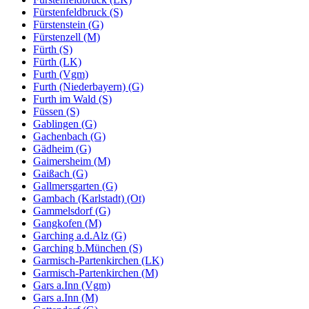
Fürstenfeldbruck (S)
Fürstenstein (G)
Fürstenzell (M)
Fürth (S)
Fürth (LK)
Furth (Vgm)
Furth (Niederbayern) (G)
Furth im Wald (S)
Füssen (S)
Gablingen (G)
Gachenbach (G)
Gädheim (G)
Gaimersheim (M)
Gaißach (G)
Gallmersgarten (G)
Gambach (Karlstadt) (Ot)
Gammelsdorf (G)
Gangkofen (M)
Garching a.d.Alz (G)
Garching b.München (S)
Garmisch-Partenkirchen (LK)
Garmisch-Partenkirchen (M)
Gars a.Inn (Vgm)
Gars a.Inn (M)