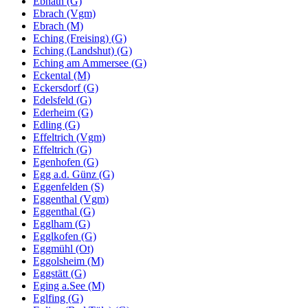
Ebnath (G)
Ebrach (Vgm)
Ebrach (M)
Eching (Freising) (G)
Eching (Landshut) (G)
Eching am Ammersee (G)
Eckental (M)
Eckersdorf (G)
Edelsfeld (G)
Ederheim (G)
Edling (G)
Effeltrich (Vgm)
Effeltrich (G)
Egenhofen (G)
Egg a.d. Günz (G)
Eggenfelden (S)
Eggenthal (Vgm)
Eggenthal (G)
Egglham (G)
Egglkofen (G)
Eggmühl (Ot)
Eggolsheim (M)
Eggstätt (G)
Eging a.See (M)
Eglfing (G)