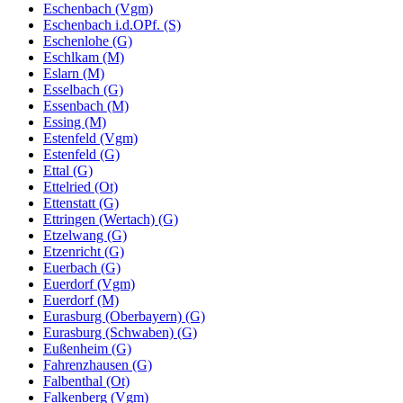
Eschenbach (Vgm)
Eschenbach i.d.OPf. (S)
Eschenlohe (G)
Eschlkam (M)
Eslarn (M)
Esselbach (G)
Essenbach (M)
Essing (M)
Estenfeld (Vgm)
Estenfeld (G)
Ettal (G)
Ettelried (Ot)
Ettenstatt (G)
Ettringen (Wertach) (G)
Etzelwang (G)
Etzenricht (G)
Euerbach (G)
Euerdorf (Vgm)
Euerdorf (M)
Eurasburg (Oberbayern) (G)
Eurasburg (Schwaben) (G)
Eußenheim (G)
Fahrenzhausen (G)
Falbenthal (Ot)
Falkenberg (Vgm)