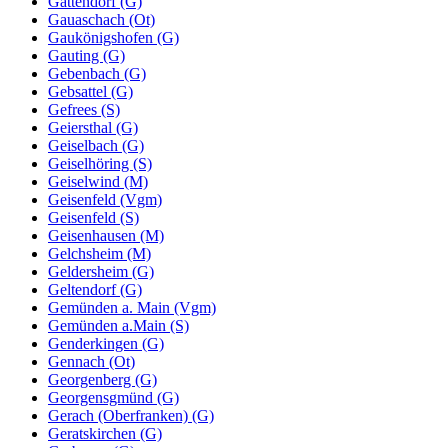
Gattendorf (G)
Gauaschach (Ot)
Gaukönigshofen (G)
Gauting (G)
Gebenbach (G)
Gebsattel (G)
Gefrees (S)
Geiersthal (G)
Geiselbach (G)
Geiselhöring (S)
Geiselwind (M)
Geisenfeld (Vgm)
Geisenfeld (S)
Geisenhausen (M)
Gelchsheim (M)
Geldersheim (G)
Geltendorf (G)
Gemünden a. Main (Vgm)
Gemünden a.Main (S)
Genderkingen (G)
Gennach (Ot)
Georgenberg (G)
Georgensgmünd (G)
Gerach (Oberfranken) (G)
Geratskirchen (G)