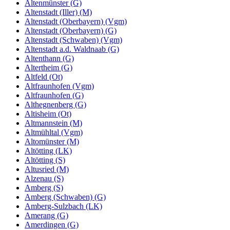
Altenmünster (G)
Altenstadt (Iller) (M)
Altenstadt (Oberbayern) (Vgm)
Altenstadt (Oberbayern) (G)
Altenstadt (Schwaben) (Vgm)
Altenstadt a.d. Waldnaab (G)
Altenthann (G)
Altertheim (G)
Altfeld (Ot)
Altfraunhofen (Vgm)
Altfraunhofen (G)
Althegnenberg (G)
Altisheim (Ot)
Altmannstein (M)
Altmühltal (Vgm)
Altomünster (M)
Altötting (LK)
Altötting (S)
Altusried (M)
Alzenau (S)
Amberg (S)
Amberg (Schwaben) (G)
Amberg-Sulzbach (LK)
Amerang (G)
Amerdingen (G)