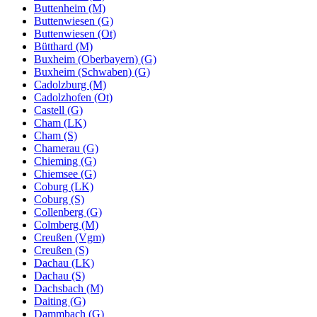
Buttenheim (M)
Buttenwiesen (G)
Buttenwiesen (Ot)
Bütthard (M)
Buxheim (Oberbayern) (G)
Buxheim (Schwaben) (G)
Cadolzburg (M)
Cadolzhofen (Ot)
Castell (G)
Cham (LK)
Cham (S)
Chamerau (G)
Chieming (G)
Chiemsee (G)
Coburg (LK)
Coburg (S)
Collenberg (G)
Colmberg (M)
Creußen (Vgm)
Creußen (S)
Dachau (LK)
Dachau (S)
Dachsbach (M)
Daiting (G)
Dammbach (G)