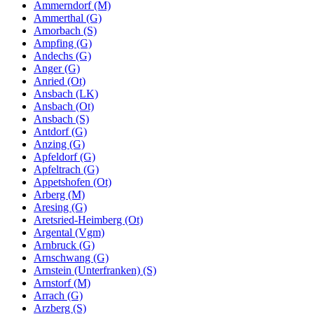
Ammerndorf (M)
Ammerthal (G)
Amorbach (S)
Ampfing (G)
Andechs (G)
Anger (G)
Anried (Ot)
Ansbach (LK)
Ansbach (Ot)
Ansbach (S)
Antdorf (G)
Anzing (G)
Apfeldorf (G)
Apfeltrach (G)
Appetshofen (Ot)
Arberg (M)
Aresing (G)
Aretsried-Heimberg (Ot)
Argental (Vgm)
Arnbruck (G)
Arnschwang (G)
Arnstein (Unterfranken) (S)
Arnstorf (M)
Arrach (G)
Arzberg (S)