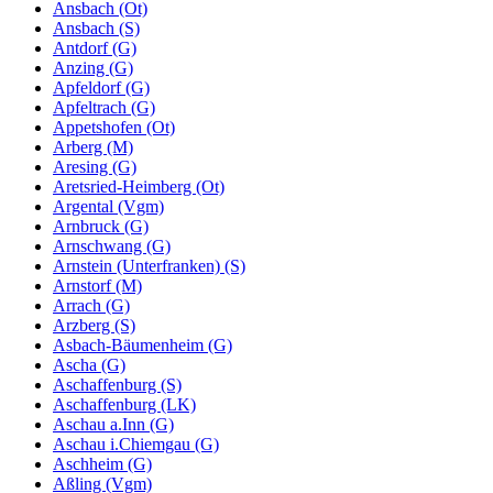
Ansbach (Ot)
Ansbach (S)
Antdorf (G)
Anzing (G)
Apfeldorf (G)
Apfeltrach (G)
Appetshofen (Ot)
Arberg (M)
Aresing (G)
Aretsried-Heimberg (Ot)
Argental (Vgm)
Arnbruck (G)
Arnschwang (G)
Arnstein (Unterfranken) (S)
Arnstorf (M)
Arrach (G)
Arzberg (S)
Asbach-Bäumenheim (G)
Ascha (G)
Aschaffenburg (S)
Aschaffenburg (LK)
Aschau a.Inn (G)
Aschau i.Chiemgau (G)
Aschheim (G)
Aßling (Vgm)