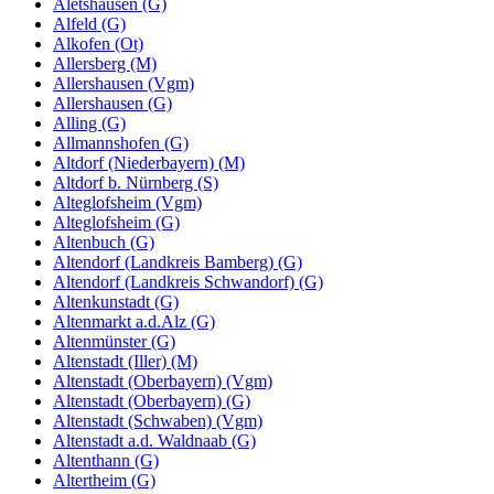
Aletshausen (G)
Alfeld (G)
Alkofen (Ot)
Allersberg (M)
Allershausen (Vgm)
Allershausen (G)
Alling (G)
Allmannshofen (G)
Altdorf (Niederbayern) (M)
Altdorf b. Nürnberg (S)
Alteglofsheim (Vgm)
Alteglofsheim (G)
Altenbuch (G)
Altendorf (Landkreis Bamberg) (G)
Altendorf (Landkreis Schwandorf) (G)
Altenkunstadt (G)
Altenmarkt a.d.Alz (G)
Altenmünster (G)
Altenstadt (Iller) (M)
Altenstadt (Oberbayern) (Vgm)
Altenstadt (Oberbayern) (G)
Altenstadt (Schwaben) (Vgm)
Altenstadt a.d. Waldnaab (G)
Altenthann (G)
Altertheim (G)