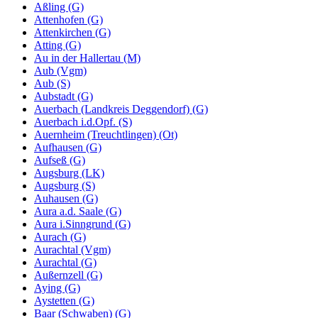
Aßling (G)
Attenhofen (G)
Attenkirchen (G)
Atting (G)
Au in der Hallertau (M)
Aub (Vgm)
Aub (S)
Aubstadt (G)
Auerbach (Landkreis Deggendorf) (G)
Auerbach i.d.Opf. (S)
Auernheim (Treuchtlingen) (Ot)
Aufhausen (G)
Aufseß (G)
Augsburg (LK)
Augsburg (S)
Auhausen (G)
Aura a.d. Saale (G)
Aura i.Sinngrund (G)
Aurach (G)
Aurachtal (Vgm)
Aurachtal (G)
Außernzell (G)
Aying (G)
Aystetten (G)
Baar (Schwaben) (G)