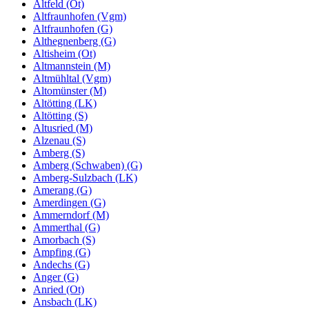
Altfeld (Ot)
Altfraunhofen (Vgm)
Altfraunhofen (G)
Althegnenberg (G)
Altisheim (Ot)
Altmannstein (M)
Altmühltal (Vgm)
Altomünster (M)
Altötting (LK)
Altötting (S)
Altusried (M)
Alzenau (S)
Amberg (S)
Amberg (Schwaben) (G)
Amberg-Sulzbach (LK)
Amerang (G)
Amerdingen (G)
Ammerndorf (M)
Ammerthal (G)
Amorbach (S)
Ampfing (G)
Andechs (G)
Anger (G)
Anried (Ot)
Ansbach (LK)