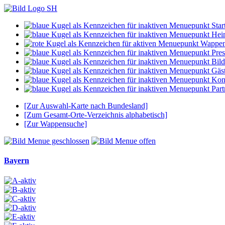
Start
Hei
Wappe
Pres
Bild
Gäs
Kon
Part
[Zur Auswahl-Karte nach Bundesland]
[Zum Gesamt-Orte-Verzeichnis alphabetisch]
[Zur Wappensuche]
Bayern