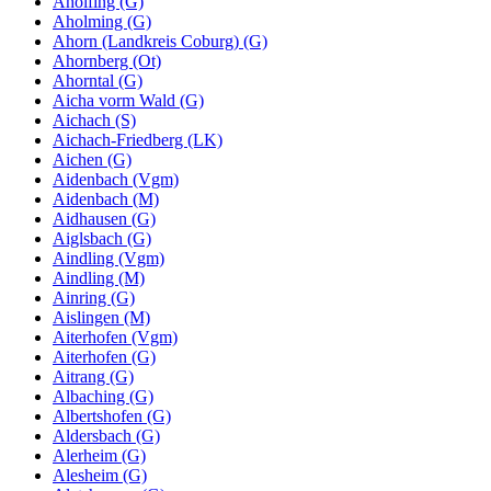
Aholfing (G)
Aholming (G)
Ahorn (Landkreis Coburg) (G)
Ahornberg (Ot)
Ahorntal (G)
Aicha vorm Wald (G)
Aichach (S)
Aichach-Friedberg (LK)
Aichen (G)
Aidenbach (Vgm)
Aidenbach (M)
Aidhausen (G)
Aiglsbach (G)
Aindling (Vgm)
Aindling (M)
Ainring (G)
Aislingen (M)
Aiterhofen (Vgm)
Aiterhofen (G)
Aitrang (G)
Albaching (G)
Albertshofen (G)
Aldersbach (G)
Alerheim (G)
Alesheim (G)