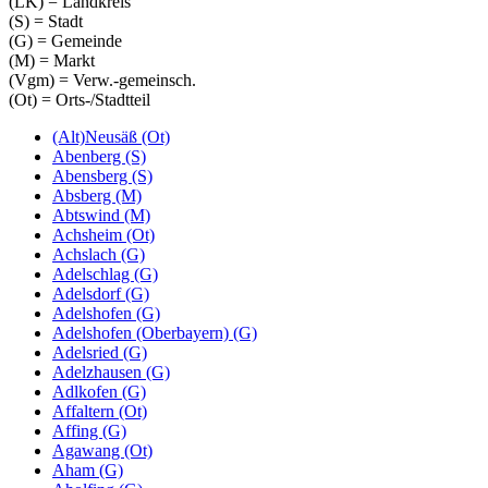
(LK) = Landkreis
(S) = Stadt
(G) = Gemeinde
(M) = Markt
(Vgm) = Verw.-gemeinsch.
(Ot) = Orts-/Stadtteil
(Alt)Neusäß (Ot)
Abenberg (S)
Abensberg (S)
Absberg (M)
Abtswind (M)
Achsheim (Ot)
Achslach (G)
Adelschlag (G)
Adelsdorf (G)
Adelshofen (G)
Adelshofen (Oberbayern) (G)
Adelsried (G)
Adelzhausen (G)
Adlkofen (G)
Affaltern (Ot)
Affing (G)
Agawang (Ot)
Aham (G)