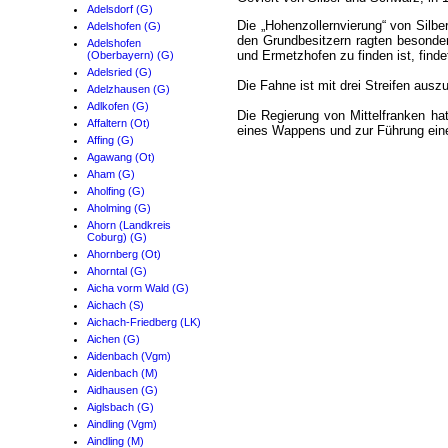
Adelsdorf (G)
Die „Hohenzollernvierung“ von Silb
Adelshofen (G)
den Grundbesitzern ragten besonde
Adelshofen
und Ermetzhofen zu finden ist, finde
(Oberbayern) (G)
Adelsried (G)
Die Fahne ist mit drei Streifen aus
Adelzhausen (G)
Adlkofen (G)
Die Regierung von Mittelfranken 
Affaltern (Ot)
eines Wappens und zur Führung einer
Affing (G)
Agawang (Ot)
Aham (G)
Aholfing (G)
Aholming (G)
Ahorn (Landkreis
Coburg) (G)
Ahornberg (Ot)
Ahorntal (G)
Aicha vorm Wald (G)
Aichach (S)
Aichach-Friedberg (LK)
Aichen (G)
Aidenbach (Vgm)
Aidenbach (M)
Aidhausen (G)
Aiglsbach (G)
Aindling (Vgm)
Aindling (M)