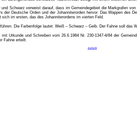
er und Schwarz verweist darauf, dass im Gemeindegebiet die Markgrafen von
rs der Deutsche Orden und der Johanniterorden hervor. Das Wappen des De
t sich im ersten, das des Johanniterordens im vierten Feld.
zuführen. Die Farbenfolge lautet: Weiß – Schwarz – Gelb. Der Fahne soll das
hat mit Urkunde und Schreiben vom 26.6.1984 Nr. 230-1347-4/84 der Geme
 Fahne erteilt.
zurück