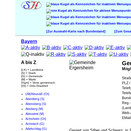
[Zur Auswahl-Karte nach Bundesland]
[Zum Gesam
Bayern
A bis Z
Ge
Mitg
(LK) = Landkreis
(S) = Stadt
(G) = Gemeinde
Straß
(M) = Markt
(Vgm) = Verw.-gemeinsch.
PLZ / 
(Ot) = Orts-/Stadtteil
Telef
Telef
(Alt)Neusäß (Ot)
Bund
Abenberg (S)
Reg.-
Abensberg (S)
(Land
Absberg (M)
Web-A
Abtswind (M)
EMail
Achsheim (Ot)
Achslach (G)
Adelschlag (G)
Geviert von Silber und Schwarz; in 1