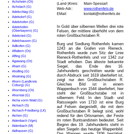
Achsheim (Ot)
(Land-)Kreis:
Main-Spessart
Achslach (G)
Web-Adr.:
www.rothenfels.de
Adelschlag (G)
EMail:
kontakt@rothenfels.de
Adelsdorf (G)
Adelshofen (G)
In Gold über silbernen Wellen drei rote
Adelshofen
(Oberbayern) (G)
Felsen, der mittlere überhöht von dem
roten Großbuchstaben R.
Adelsried (G)
Adelzhausen (G)
Burg und Siedlung Rothenfels kamen
Adlkofen (G)
1243 an die Grafen von Rieneck.
Affaltern (Ot)
Rothenfels wurde zum Sitz der Linie
Affing (G)
Rieneck-Rothenfels und vor 1342 zur
Agawang (Ot)
Stadt erhoben. Das älteste bekannte
Siegel, das Ende des 16.
Aham (G)
Jahrhunderts geschnitten wurde und
Aholfing (G)
durch Abdruck seit 1619 überliefert ist,
Aholming (G)
zeigt nur den Großbuchstaben R.
Ahorn (Landkreis
Gleiches Bild ist in einem
Coburg) (G)
Wappenbuch von 1544 überliefert, hier
Ahornberg (Ot)
steht der Großbuchstabe rot in
Ahorntal (G)
silbernem Feld. In den Stadt- und
Aicha vorm Wald (G)
Ratssiegeln von 1710 ist eine Burg
Aichach (S)
auf Felsen dargestellt, die mit dem
Aichach-Friedberg (LK)
Großbuchstaben R belegt sind, wohl
redend für den Ortsnamen, der Feste
Aichen (G)
im roten Buntsandstein bedeutet. Seit
Aidenbach (Vgm)
Beginn des 19. Jahrhunderts steht in
Aidenbach (M)
allen Siegeln das heutige Wappenbild.
Aidhausen (G)
Das Wappen wurde 1836 bestätigt.