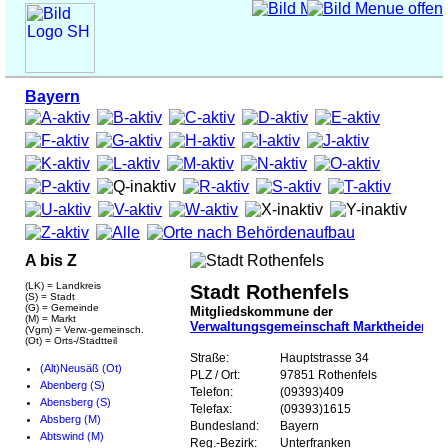
Bayern
A bis Z
(LK) = Landkreis
Stadt Rothenfels
(S) = Stadt
(G) = Gemeinde
Mitgliedskommune der
(M) = Markt
Verwaltungsgemeinschaft Marktheidenfel
(Vgm) = Verw.-gemeinsch.
(Ot) = Orts-/Stadtteil
Straße:
Hauptstrasse 34
(Alt)Neusäß (Ot)
PLZ / Ort:
97851 Rothenfels
Abenberg (S)
Telefon:
(09393)409
Abensberg (S)
Telefax:
(09393)1615
Absberg (M)
Bundesland:
Bayern
Abtswind (M)
Reg.-Bezirk:
Unterfranken