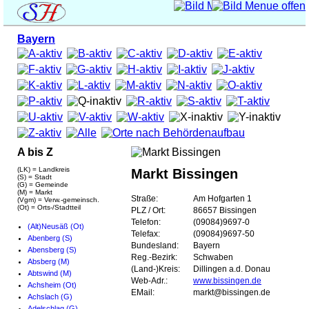
Bayern
A bis Z
(LK) = Landkreis
Markt Bissingen
(S) = Stadt
(G) = Gemeinde
(M) = Markt
Straße:
Am Hofgarten 1
(Vgm) = Verw.-gemeinsch.
(Ot) = Orts-/Stadtteil
PLZ / Ort:
86657 Bissingen
Telefon:
(09084)9697-0
(Alt)Neusäß (Ot)
Telefax:
(09084)9697-50
Abenberg (S)
Bundesland:
Bayern
Abensberg (S)
Reg.-Bezirk:
Schwaben
Absberg (M)
(Land-)Kreis:
Dillingen a.d. Donau
Abtswind (M)
Web-Adr.:
www.bissingen.de
Achsheim (Ot)
EMail:
markt@bissingen.de
Achslach (G)
Adelschlag (G)