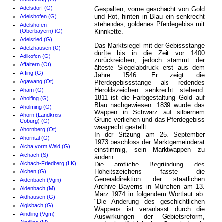
Adelsdorf (G)
Gespalten; vorne geschacht von Gold
und Rot, hinten in Blau ein senkrecht
Adelshofen (G)
stehendes, goldenes Pferdegebiss mit
Adelshofen
(Oberbayern) (G)
Kinnkette.
Adelsried (G)
Das Marktsiegel mit der Gebissstange
Adelzhausen (G)
dürfte bis in die Zeit vor 1400
Adlkofen (G)
zurückreichen, jedoch stammt der
Affaltern (Ot)
älteste Siegelabdruck erst aus dem
Affing (G)
Jahre 1546. Er zeigt die
Agawang (Ot)
Pferdegebissstange als redendes
Heroldszeichen senkrecht stehend.
Aham (G)
1811 ist die Farbgestaltung Gold auf
Aholfing (G)
Blau nachgewiesen. 1839 wurde das
Aholming (G)
Wappen in Schwarz auf silbernem
Ahorn (Landkreis
Grund verliehen und das Pferdegebiss
Coburg) (G)
waagrecht gestellt.
Ahornberg (Ot)
In der Sitzung am 25. September
Ahorntal (G)
1973 beschloss der Marktgemeinderat
Aicha vorm Wald (G)
einstimmig, sein Marktwappen zu
Aichach (S)
ändern.
Aichach-Friedberg (LK)
Die amtliche Begründung des
Hoheitszeichens fasste die
Aichen (G)
Generaldirektion der staatlichen
Aidenbach (Vgm)
Archive Bayerns in München am 13.
Aidenbach (M)
März 1974 in folgendem Wortlaut ab:
Aidhausen (G)
"Die Änderung des geschichtlichen
Aiglsbach (G)
Wappens ist veranlasst durch die
Aindling (Vgm)
Auswirkungen der Gebietsreform,