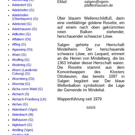
EMail:
salgen@vgem-
Adelsdorf (G)
pfaffenhausen.de
Adelshofen (G)
Adelshofen
Über blauem Wellenschildfuß, darin
(Oberbayern) (G)
eine vierblättrige goldene Rosette, ein
Adelsried (G)
auf einem nach oben gekrümmten
Adelzhausen (G)
roten Balken stehender,
Adlkofen (G)
herschauender schwarzer Löwe.
Affaltern (Ot)
Affing (G)
Salgen gehörte zur Herrschaft
Mindelheim. Der herschauende
Agawang (Ot)
schwarze Löwe, ein Leopard, erinnert
Aham (G)
an die Herren von Mindelberg, die bis
Aholfing (G)
1363 Inhaber dieser Herrschaft waren.
Aholming (G)
Die Rosette stammt aus dem
Ahorn (Landkreis
Konventwappen des Klosters
Coburg) (G)
Ottobeuren, das bereits 1097 in
Ahornberg (Ot)
Salgen begütert war. Der blaue
Ahorntal (G)
Wellenbalken symbolisiert die Lage
Aicha vorm Wald (G)
der Gemeinde im Mindeltal.
Aichach (S)
Wappenführung seit 1979.
Aichach-Friedberg (LK)
Aichen (G)
zurück
Aidenbach (Vgm)
Aidenbach (M)
Aidhausen (G)
Aiglsbach (G)
Aindling (Vgm)