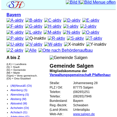
Bayern
A bis Z
(LK) = Landkreis
Gemeinde Salgen
(S) = Stadt
(G) = Gemeinde
Mitgliedskommune der
(M) = Markt
Verwaltungsgemeinschaft Pfaffenhausen
(Vgm) = Verw.-gemeinsch.
(Ot) = Orts-/Stadtteil
Straße:
Johannesweg 28
(Alt)Neusäß (Ot)
PLZ / Ort:
87775 Salgen
Abenberg (S)
Telefon:
(08265)251
Abensberg (S)
Telefax:
(08265)7946
Absberg (M)
Bundesland:
Bayern
Abtswind (M)
Reg.-Bezirk:
Schwaben
Achsheim (Ot)
(Land-)Kreis:
Unterallgäu
Achslach (G)
Web-Adr.:
www.salgen.de
Adelschlag (G)