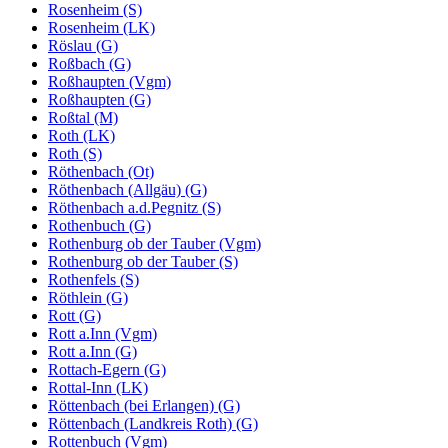
Rosenheim (S)
Rosenheim (LK)
Röslau (G)
Roßbach (G)
Roßhaupten (Vgm)
Roßhaupten (G)
Roßtal (M)
Roth (LK)
Roth (S)
Röthenbach (Ot)
Röthenbach (Allgäu) (G)
Röthenbach a.d.Pegnitz (S)
Rothenbuch (G)
Rothenburg ob der Tauber (Vgm)
Rothenburg ob der Tauber (S)
Rothenfels (S)
Röthlein (G)
Rott (G)
Rott a.Inn (Vgm)
Rott a.Inn (G)
Rottach-Egern (G)
Rottal-Inn (LK)
Röttenbach (bei Erlangen) (G)
Röttenbach (Landkreis Roth) (G)
Rottenbuch (Vgm)