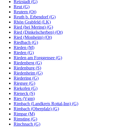
Retzstadt (G)
Reut (G)
Reutern (Ot)
Reuth b. Erbendorf (G)
Rhön Grabfeld (LK)
Ried (bei Mering) (G)
Ried (Dinkelscherben) (Ot)
Ried (Monheim) (Ot)
Riedbach (G)
Rieden (M)
Rieden (G)
Rieden am Forggensee (G)
Riedenberg (G)
Riedenburg (S)
Riedenheim (G)
Riedering (G)
Riegsee (G)
Riekofen (G)
Rieneck (S)
Ries (Vgm)
Rimbach (Landkreis Rottal-Inn) (G)
Rimbach (Oberpfalz) (G)
Rimpar (M)
Rimsting (G)
Rinchnach (G)