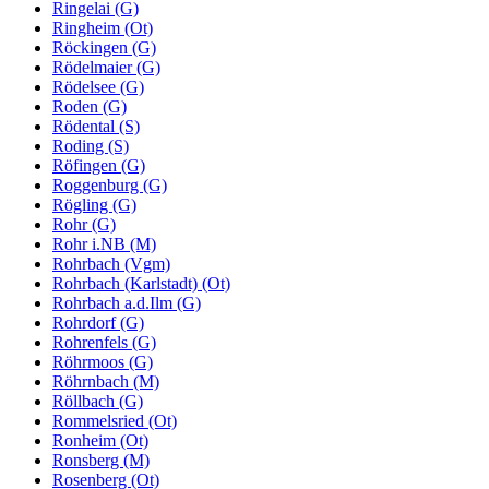
Ringelai (G)
Ringheim (Ot)
Röckingen (G)
Rödelmaier (G)
Rödelsee (G)
Roden (G)
Rödental (S)
Roding (S)
Röfingen (G)
Roggenburg (G)
Rögling (G)
Rohr (G)
Rohr i.NB (M)
Rohrbach (Vgm)
Rohrbach (Karlstadt) (Ot)
Rohrbach a.d.Ilm (G)
Rohrdorf (G)
Rohrenfels (G)
Röhrmoos (G)
Röhrnbach (M)
Röllbach (G)
Rommelsried (Ot)
Ronheim (Ot)
Ronsberg (M)
Rosenberg (Ot)