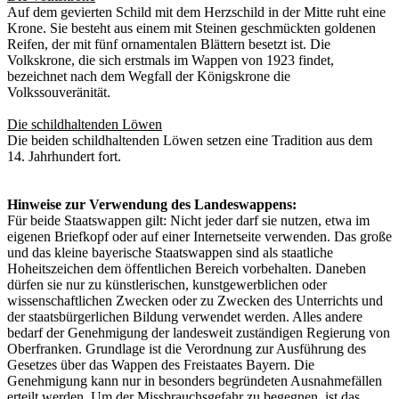
Auf dem gevierten Schild mit dem Herzschild in der Mitte ruht eine
Krone. Sie besteht aus einem mit Steinen geschmückten goldenen
Reifen, der mit fünf ornamentalen Blättern besetzt ist. Die
Volkskrone, die sich erstmals im Wappen von 1923 findet,
bezeichnet nach dem Wegfall der Königskrone die
Volkssouveränität.
Die schildhaltenden Löwen
Die beiden schildhaltenden Löwen setzen eine Tradition aus dem
14. Jahrhundert fort.
Hinweise zur Verwendung des Landeswappens:
Für beide Staatswappen gilt: Nicht jeder darf sie nutzen, etwa im
eigenen Briefkopf oder auf einer Internetseite verwenden. Das große
und das kleine bayerische Staatswappen sind als staatliche
Hoheitszeichen dem öffentlichen Bereich vorbehalten. Daneben
dürfen sie nur zu künstlerischen, kunstgewerblichen oder
wissenschaftlichen Zwecken oder zu Zwecken des Unterrichts und
der staatsbürgerlichen Bildung verwendet werden. Alles andere
bedarf der Genehmigung der landesweit zuständigen Regierung von
Oberfranken. Grundlage ist die Verordnung zur Ausführung des
Gesetzes über das Wappen des Freistaates Bayern. Die
Genehmigung kann nur in besonders begründeten Ausnahmefällen
erteilt werden. Um der Missbrauchsgefahr zu begegnen, ist das