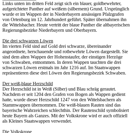
Links unten im dritten Feld zeigt sich ein blauer, goldbewehrter,
aufgerichteter Panther auf weißem (silbernem) Grund. Ursprünglich
wurde er im Wappen der in Niederbayern ansässigen Pfalzgrafen
von Ortenburg im 12. Jahrhundert geführt. Später übernahmen ihn
die Wittelsbacher. Heute vertritt der blaue Panther die altbayerischen
Regierungsbezirke Niederbayern und Oberbayern.
Die drei schwarzen Löwen
Im vierten Feld sind auf Gold drei schwarze, übereinander
angeordnete, herschauende und rotbewehrte Löwen dargestellt. Sie
sind dem alten Wappen der Hohenstaufer, der einstigen Herzöge
von Schwaben, entnommen. In deren Wappen tauchten die drei
schwarzen Löwen erstmals im Jahr 1216 auf. Im Staatswappen
repräsentieren diese drei Löwen den Regierungsbezirk Schwaben.
Der weiß-blaue Herzschild
Der Herzschild ist in Weiß (Silber) und Blau schräg gerautet.
Nachdem er seit 1204 den Grafen von Bogen als Wappen gedient
hatte, wurde dieser Herzschild 1247 von den Wittelsbachern als
Stammwappen übernommen. Die weiß-blauen Rauten sind das
bayerische Wahrzeichen schlechthin. Der Rautenschild symbolisiert
heute Bayern als Ganzes. Mit der Volkskrone wird er auch offiziell
als Kleines Staatswappen verwendet.
Die Volkskrone