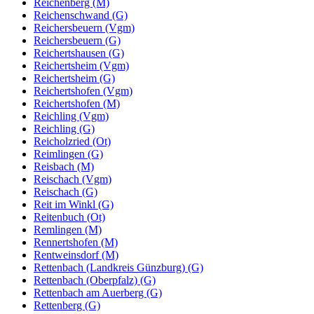
Reichenberg (M)
Reichenschwand (G)
Reichersbeuern (Vgm)
Reichersbeuern (G)
Reichertshausen (G)
Reichertsheim (Vgm)
Reichertsheim (G)
Reichertshofen (Vgm)
Reichertshofen (M)
Reichling (Vgm)
Reichling (G)
Reicholzried (Ot)
Reimlingen (G)
Reisbach (M)
Reischach (Vgm)
Reischach (G)
Reit im Winkl (G)
Reitenbuch (Ot)
Remlingen (M)
Rennertshofen (M)
Rentweinsdorf (M)
Rettenbach (Landkreis Günzburg) (G)
Rettenbach (Oberpfalz) (G)
Rettenbach am Auerberg (G)
Rettenberg (G)