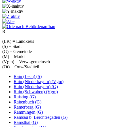
R
(LK) = Landkreis
(S) = Stadt
(G) = Gemeinde
(M) = Markt
(Vgm) = Verw.-gemeinsch.
(Ot) = Orts-/Stadtteil
Rain (Lech) (S)
Rain (Niederbayern) (Vgm)
Rain (Niederbayern) (G)
Rain (Schwaben) (Vgm)
Raisting (G)
Raitenbuch (G)
Ramerberg (G)
Rammingen (G)
Ramsau b. Berchtesgaden (G)
Ramsthal (G)