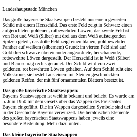
Landeshauptstadt: München
Das große bayerische Staatswappen besteht aus einem gevierten
Schild mit einem Herzschild. Das erste Feld zeigt in Schwarz einen
aufgerichteten goldenen, rotbewehrten Löwen; das zweite Feld ist
von Rot und Weiß (Silber) mit drei aus dem Weiß aufsteigenden
Spitzen geteilt; das dritte Feld zeigt einen blauen, goldbewehrten
Panther auf weißem (silbernem) Grund; im vierten Feld sind auf
Gold drei schwarze übereinander angeordnete, herschauende,
rotbewehrte Löwen dargestellt. Der Herzschild ist in Weiß (Silber)
und Blau schräg rechts gerautet. Der Schild wird von zwei
goldenen, rot bewehrten Löwen gehalten. Auf dem Schild ruht eine
Volkskrone; sie besteht aus einem mit Steinen geschmückten
goldenen Reifen, der mit fünf ornamentalen Blättern besetzt ist.
Das große bayerische Staatswappen:
Bayerns Staatswappen ist weithin bekannt und beliebt. Es wurde am
5. Juni 1950 mit dem Gesetz über das Wappen des Freistaates
Bayern eingeführt. Die im Wappen dargestellten Symbole sind tief
in der Geschichte Bayerns verwurzelt. Die heraldischen Elemente
des großen bayerischen Staatswappens haben jeweils eine
besondere Bedeutung. Mehr dazu unten.
Das kleine bayerische Staatswappen