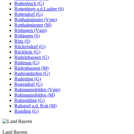
Rottenbuch (G)
Rottenburg a.d.Laaber (S)
Rottendorf (G)
Rotthalmünster (Vgm)
Rotthalmünster (M)
Röttingen (Vgm)
Röttingen (S)
Rötz (S)
Rückersdorf (G)
Rückholz (G)
Rudelzhausen (G)
Rüdenau (G)
Rüdenhausen (M)
Ruderatshofen (G)
Ruderting (G)
Rugendorf (G)
Ruhmannsfelden (Vgm)
Ruhmannsfelden (M)
Ruhpolding (G)
Ruhstorf a.d. Rott (M)
Runding (G)
Land Bayern