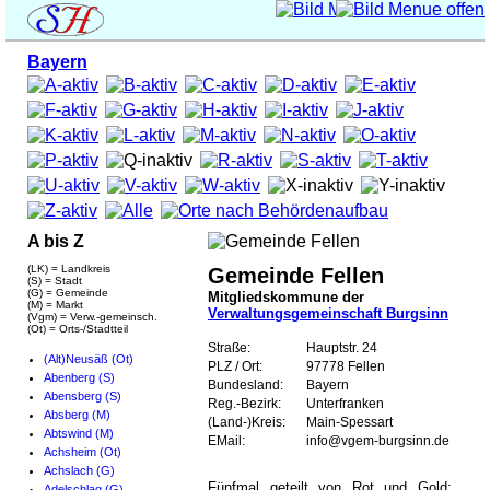
Bayern
A bis Z
(LK) = Landkreis
Gemeinde Fellen
(S) = Stadt
(G) = Gemeinde
Mitgliedskommune der
(M) = Markt
Verwaltungsgemeinschaft Burgsinn
(Vgm) = Verw.-gemeinsch.
(Ot) = Orts-/Stadtteil
Straße:
Hauptstr. 24
(Alt)Neusäß (Ot)
PLZ / Ort:
97778 Fellen
Abenberg (S)
Bundesland:
Bayern
Abensberg (S)
Reg.-Bezirk:
Unterfranken
Absberg (M)
(Land-)Kreis:
Main-Spessart
Abtswind (M)
EMail:
info@vgem-burgsinn.de
Achsheim (Ot)
Achslach (G)
Fünfmal geteilt von Rot und Gold;
Adelschlag (G)