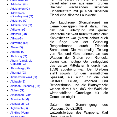
darauf über zwei aus einem grünen
Adelsdorf (G)
Dreiberg wachsenden silbernen
Adelshofen (G)
Eichenblättern mit je einer silbernen
Adelshofen
Eichel eine silberne Laubkrone.
(Oberbayern) (G)
Adelsried (G)
Die Laubkrone (Königskrone) im
Adelzhausen (G)
Gemeindewappen weist darauf hin,
Adlkofen (G)
daß der Fellergrund mit großer
Wahrscheinlichkeit frühmittelalterlicher
Affaltern (Ot)
Königsbesitz war (hierzu gehört auch
Affing (G)
die Sage von der Gründung
Agawang (Ot)
Rengersbrunns durch Friedrich
Aham (G)
Barbarossa). Die mehrmalige Teilung
Aholfing (G)
von Rot und Gold erinnert an das
Aholming (G)
Wappen der Grafen von Rieneck,
Ahorn (Landkreis
denen das heutige Gemeindegebiet
Coburg) (G)
das ganze Mittelalter hindurch (bis
Ahornberg (Ot)
1559) zugehörig war. Der Dreiberg
Ahorntal (G)
steht sowohl für den heimatlichen
Spessart, als auch für die drei
Aicha vorm Wald (G)
Ortsteile Fellen, Wohnrod und
Aichach (S)
Rengersbrunn, und die Blattsymbole
Aichach-Friedberg (LK)
weisen darauf hin, daß der Wald die
Aichen (G)
wirtschaftliche Grundlage für die
Aidenbach (Vgm)
Gemeinde abgibt.
Aidenbach (M)
Aidhausen (G)
Datum der Genehmigung des
Aiglsbach (G)
Wappens: 05.02.1981
Entwurfsfertiger des Wappens: Karl
Aindling (Vgm)
Haas, Kronach.