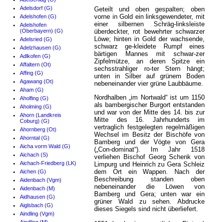
Adelsdorf (G)
Geteilt und oben gespalten; oben
vorne in Gold ein linksgewendeter, mit
Adelshofen (G)
einer silbernen Schräg-linksleiste
Adelshofen
(Oberbayern) (G)
überdeckter, rot bewehrter schwarzer
Löwe; hinten in Gold der wachsende,
Adelsried (G)
schwarz ge-kleidete Rumpf eines
Adelzhausen (G)
bärtigen Mannes mit schwar-zer
Adlkofen (G)
Zipfelmütze, an deren Spitze ein
Affaltern (Ot)
sechsstrahliger ro-ter Stern hängt;
Affing (G)
unten in Silber auf grünem Boden
Agawang (Ot)
nebeneinander vier grüne Laubbäume.
Aham (G)
Nordhalben „im Nortwald“ ist um 1150
Aholfing (G)
als bambergischer Burgort entstanden
Aholming (G)
und war von der Mitte des 14. bis zur
Ahorn (Landkreis
Mitte des 16. Jahrhunderts im
Coburg) (G)
vertraglich festgelegten regelmäßigen
Ahornberg (Ot)
Wechsel im Besitz der Bischöfe von
Ahorntal (G)
Bamberg und der Vögte von Gera
Aicha vorm Wald (G)
(„Con-dominat“). Im Jahr 1518
Aichach (S)
verliehen Bischof Georg Schenk von
Aichach-Friedberg (LK)
Limpurg und Heinrich zu Gera Schleiz
dem Ort ein Wappen. Nach der
Aichen (G)
Beschreibung standen oben
Aidenbach (Vgm)
nebeneinander die Löwen von
Aidenbach (M)
Bamberg und Gera; unten war ein
Aidhausen (G)
grüner Wald zu sehen. Abdrucke
Aiglsbach (G)
dieses Siegels sind nicht überliefert.
Aindling (Vgm)