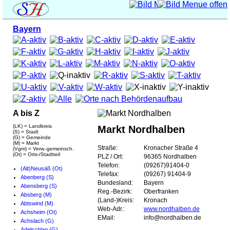
Bayern
A bis Z
(LK) = Landkreis
Markt Nordhalben
(S) = Stadt
(G) = Gemeinde
(M) = Markt
Straße:
Kronacher Straße 4
(Vgm) = Verw.-gemeinsch.
(Ot) = Orts-/Stadtteil
PLZ / Ort:
96365 Nordhalben
Telefon:
(09267)91404-0
(Alt)Neusäß (Ot)
Telefax:
(09267) 91404-9
Abenberg (S)
Bundesland:
Bayern
Abensberg (S)
Reg.-Bezirk:
Oberfranken
Absberg (M)
(Land-)Kreis:
Kronach
Abtswind (M)
Web-Adr.:
www.nordhalben.de
Achsheim (Ot)
EMail:
info@nordhalben.de
Achslach (G)
Adelschlag (G)