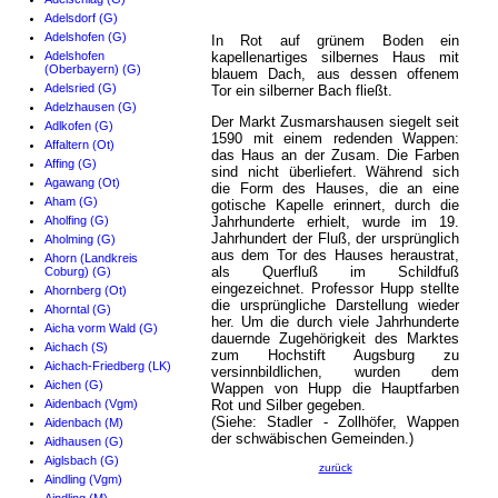
Adelsdorf (G)
Adelshofen (G)
In Rot auf grünem Boden ein
Adelshofen
kapellenartiges silbernes Haus mit
(Oberbayern) (G)
blauem Dach, aus dessen offenem
Adelsried (G)
Tor ein silberner Bach fließt.
Adelzhausen (G)
Der Markt Zusmarshausen siegelt seit
Adlkofen (G)
1590 mit einem redenden Wappen:
Affaltern (Ot)
das Haus an der Zusam. Die Farben
Affing (G)
sind nicht überliefert. Während sich
Agawang (Ot)
die Form des Hauses, die an eine
Aham (G)
gotische Kapelle erinnert, durch die
Aholfing (G)
Jahrhunderte erhielt, wurde im 19.
Jahrhundert der Fluß, der ursprünglich
Aholming (G)
aus dem Tor des Hauses heraustrat,
Ahorn (Landkreis
als Querfluß im Schildfuß
Coburg) (G)
eingezeichnet. Professor Hupp stellte
Ahornberg (Ot)
die ursprüngliche Darstellung wieder
Ahorntal (G)
her. Um die durch viele Jahrhunderte
Aicha vorm Wald (G)
dauernde Zugehörigkeit des Marktes
Aichach (S)
zum Hochstift Augsburg zu
Aichach-Friedberg (LK)
versinnbildlichen, wurden dem
Aichen (G)
Wappen von Hupp die Hauptfarben
Aidenbach (Vgm)
Rot und Silber gegeben.
(Siehe: Stadler - Zollhöfer, Wappen
Aidenbach (M)
der schwäbischen Gemeinden.)
Aidhausen (G)
Aiglsbach (G)
zurück
Aindling (Vgm)