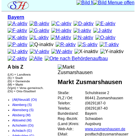
Bayern
A bis Z
(LK) = Landkreis
(S) = Stadt
Markt Zusmarshausen
(G) = Gemeinde
(M) = Markt
(Vgm) = Verw.-gemeinsch.
(Ot) = Orts-/Stadtteil
Straße:
Schulstrasse 2
PLZ / Ort:
86441 Zusmarshausen
(Alt)Neusäß (Ot)
Telefon:
(08291)87-0
Abenberg (S)
Telefax:
(08291)87-40
Abensberg (S)
Bundesland:
Bayern
Absberg (M)
Reg.-Bezirk:
Schwaben
Abtswind (M)
(Land-)Kreis:
Augsburg
Achsheim (Ot)
Web-Adr.:
www.zusmarshausen.de
Achslach (G)
EMail:
postfach@zusmarshausen.de
Adelschlag (G)