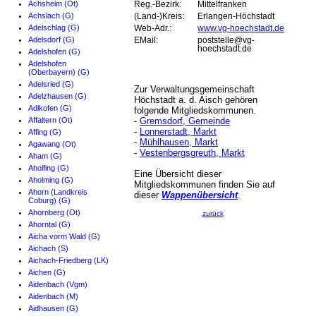
Achsheim (Ot)
Reg.-Bezirk:
Mittelfranken
Achslach (G)
(Land-)Kreis:
Erlangen-Höchstadt
Adelschlag (G)
Web-Adr.:
www.vg-hoechstadt.de
Adelsdorf (G)
EMail:
poststelle@vg-
hoechstadt.de
Adelshofen (G)
Adelshofen
(Oberbayern) (G)
Adelsried (G)
Zur Verwaltungsgemeinschaft
Adelzhausen (G)
Höchstadt a. d. Aisch gehören
Adlkofen (G)
folgende Mitgliedskommunen.
Affaltern (Ot)
-
Gremsdorf, Gemeinde
-
Lonnerstadt, Markt
Affing (G)
-
Mühlhausen, Markt
Agawang (Ot)
-
Vestenbergsgreuth, Markt
Aham (G)
Aholfing (G)
Eine Übersicht dieser
Aholming (G)
Mitgliedskommunen finden Sie auf
Ahorn (Landkreis
dieser
Wappenübersicht
.
Coburg) (G)
Ahornberg (Ot)
zurück
Ahorntal (G)
Aicha vorm Wald (G)
Aichach (S)
Aichach-Friedberg (LK)
Aichen (G)
Aidenbach (Vgm)
Aidenbach (M)
Aidhausen (G)