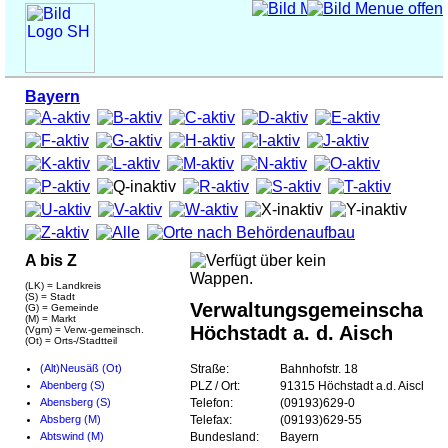
Bayern
A bis Z
(LK) = Landkreis
(S) = Stadt
Verwaltungsgemeinschaft
(G) = Gemeinde
(M) = Markt
Höchstadt a. d. Aisch
(Vgm) = Verw.-gemeinsch.
(Ot) = Orts-/Stadtteil
(Alt)Neusäß (Ot)
Straße:
Bahnhofstr. 18
Abenberg (S)
PLZ / Ort:
91315 Höchstadt a.d. Aisch
Abensberg (S)
Telefon:
(09193)629-0
Absberg (M)
Telefax:
(09193)629-55
Abtswind (M)
Bundesland:
Bayern