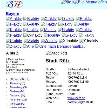
Bayern
A bis Z
(LK) = Landkreis
Stadt Rötz
(S) = Stadt
(G) = Gemeinde
(M) = Markt
Straße:
Rathausstraße 1
(Vgm) = Verw.-gemeinsch.
(Ot) = Orts-/Stadtteil
PLZ / Ort:
92444 Rötz
Telefon:
(09976)9411-0
(Alt)Neusäß (Ot)
Telefax:
(09976)9411-99
Abenberg (S)
Bundesland:
Bayern
Abensberg (S)
Reg.-Bezirk:
Oberpfalz
Absberg (M)
(Land-)Kreis:
Cham
Abtswind (M)
Web-Adr.:
www.roetz.de
Achsheim (Ot)
EMail:
poststelle@roetz.de
Achslach (G)
Adelschlag (G)