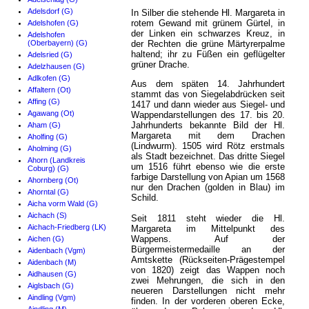
Adelsdorf (G)
In Silber die stehende Hl. Margareta in
rotem Gewand mit grünem Gürtel, in
Adelshofen (G)
der Linken ein schwarzes Kreuz, in
Adelshofen
(Oberbayern) (G)
der Rechten die grüne Märtyrerpalme
haltend; ihr zu Füßen ein geflügelter
Adelsried (G)
grüner Drache.
Adelzhausen (G)
Adlkofen (G)
Aus dem späten 14. Jahrhundert
Affaltern (Ot)
stammt das von Siegelabdrücken seit
Affing (G)
1417 und dann wieder aus Siegel- und
Agawang (Ot)
Wappendarstellungen des 17. bis 20.
Jahrhunderts bekannte Bild der Hl.
Aham (G)
Margareta mit dem Drachen
Aholfing (G)
(Lindwurm). 1505 wird Rötz erstmals
Aholming (G)
als Stadt bezeichnet. Das dritte Siegel
Ahorn (Landkreis
um 1516 führt ebenso wie die erste
Coburg) (G)
farbige Darstellung von Apian um 1568
Ahornberg (Ot)
nur den Drachen (golden in Blau) im
Ahorntal (G)
Schild.
Aicha vorm Wald (G)
Aichach (S)
Seit 1811 steht wieder die Hl.
Aichach-Friedberg (LK)
Margareta im Mittelpunkt des
Wappens. Auf der
Aichen (G)
Bürgermeistermedaille an der
Aidenbach (Vgm)
Amtskette (Rückseiten-Prägestempel
Aidenbach (M)
von 1820) zeigt das Wappen noch
Aidhausen (G)
zwei Mehrungen, die sich in den
Aiglsbach (G)
neueren Darstellungen nicht mehr
Aindling (Vgm)
finden. In der vorderen oberen Ecke,