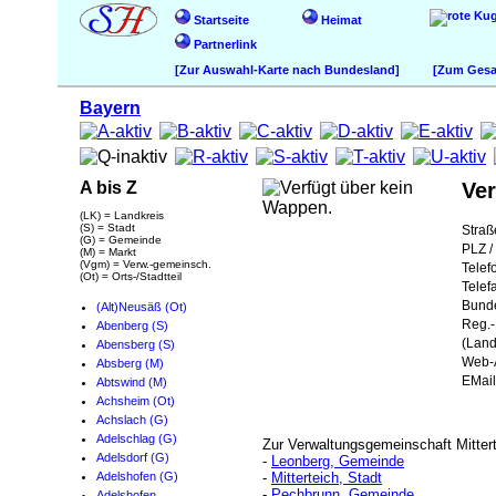
Startseite
Heimat
Partnerlink
[Zur Auswahl-Karte nach Bundesland]
[Zum Gesam
Bayern
A bis Z
Ver
(LK) = Landkreis
(S) = Stadt
Straß
(G) = Gemeinde
PLZ / 
(M) = Markt
(Vgm) = Verw.-gemeinsch.
Telef
(Ot) = Orts-/Stadtteil
Telef
Bund
(Alt)Neusäß (Ot)
Reg.-
Abenberg (S)
(Land
Abensberg (S)
Web-A
Absberg (M)
EMail
Abtswind (M)
Achsheim (Ot)
Achslach (G)
Adelschlag (G)
Zur Verwaltungsgemeinschaft Mitter
Adelsdorf (G)
-
Leonberg, Gemeinde
Adelshofen (G)
-
Mitterteich, Stadt
-
Pechbrunn, Gemeinde
Adelshofen