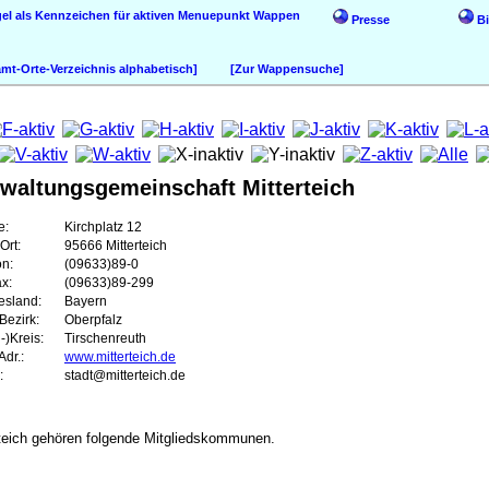
Wappen
Presse
Bi
t-Orte-Verzeichnis alphabetisch]
[Zur Wappensuche]
waltungsgemeinschaft Mitterteich
e:
Kirchplatz 12
Ort:
95666 Mitterteich
on:
(09633)89-0
ax:
(09633)89-299
esland:
Bayern
Bezirk:
Oberpfalz
-)Kreis:
Tirschenreuth
dr.:
www.mitterteich.de
:
stadt@mitterteich.de
teich gehören folgende Mitgliedskommunen.