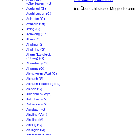
(Oberbayern) (G)
Eine Übersicht dieser Mitgliedskom
Adelsried (G)
Adelzhausen (G)
Adlkofen (G)
Affaltern (Ot)
Affing (G)
Agawang (Ot)
Aham (G)
Aholfing (G)
Aholming (G)
Ahorn (Landkreis
Coburg) (G)
Ahornberg (Ot)
Ahorntal (G)
Aicha vorm Wald (G)
Aichach (S)
Aichach-Friedberg (LK)
Aichen (G)
Aidenbach (Vgm)
Aidenbach (M)
Aidhausen (G)
Aiglsbach (G)
Aindling (Vgm)
Aindling (M)
Ainring (G)
Aislingen (M)