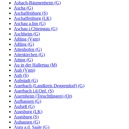
Asbach-Bäumenheim (G)
Ascha (G)
Aschaffenburg (S)
Aschaffenburg (LK)
Aschau a.Inn (G)
Aschau i.Chiemgau (G)
Aschheim (G)
Aßling (Vgm)
Aßling (G)
Attenhofen (G)
Attenkirchen (G)
Atting (G)
Au in der Hallertau (M)
Aub (Vgm)
Aub (S)
Aubstadt (G)
Auerbach (Landkreis Deggendorf) (G)
Auerbach i.d.Opf. (S)
Auernheim (Treuchtlingen) (Ot)
Aufhausen (G)
Aufseß (G)
Augsburg (LK)
Augsburg (S)
Auhausen (G)
Aura a.d. Saale (G)