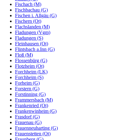
Fischach (M)
Fischbachau (G)
Fischen i. Allgäu (G)
Fischern (Ot)
Flachslanden (M)
Fladungen (Vgm)
Fladungen (S)
Fleinhausen (Ot)
Flintsbach a.Inn (G)
Floß (M)
Flossenbürg (G)
Flotzheim (Ot)
Forchheim (LK)
Forchheim (S)
Forheim (G)
Forstern (G)
Forstinning (G)
Frammersbach (M)
Frankenried (Ot)
Frankenwinheim (G)
Frasdorf (G)
Frauenau (G)
Frauenneuharting (G)
Frauenstetten (Ot)
Fraunberg (G)