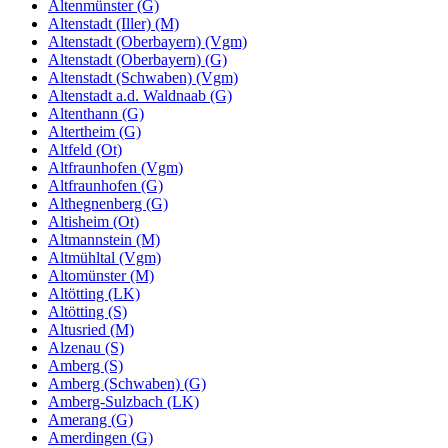
Altenmünster (G)
Altenstadt (Iller) (M)
Altenstadt (Oberbayern) (Vgm)
Altenstadt (Oberbayern) (G)
Altenstadt (Schwaben) (Vgm)
Altenstadt a.d. Waldnaab (G)
Altenthann (G)
Altertheim (G)
Altfeld (Ot)
Altfraunhofen (Vgm)
Altfraunhofen (G)
Althegnenberg (G)
Altisheim (Ot)
Altmannstein (M)
Altmühltal (Vgm)
Altomünster (M)
Altötting (LK)
Altötting (S)
Altusried (M)
Alzenau (S)
Amberg (S)
Amberg (Schwaben) (G)
Amberg-Sulzbach (LK)
Amerang (G)
Amerdingen (G)