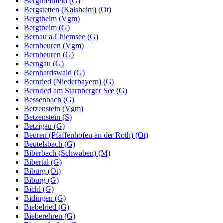
Bergrheinfeld (G)
Bergstetten (Kaisheim) (Ot)
Bergtheim (Vgm)
Bergtheim (G)
Bernau a.Chiemsee (G)
Bernbeuren (Vgm)
Bernbeuren (G)
Berngau (G)
Bernhardswald (G)
Bernried (Niederbayern) (G)
Bernried am Starnberger See (G)
Bessenbach (G)
Betzenstein (Vgm)
Betzenstein (S)
Betzigau (G)
Beuren (Pfaffenhofen an der Roth) (Ot)
Beutelsbach (G)
Biberbach (Schwaben) (M)
Bibertal (G)
Biburg (Ot)
Biburg (G)
Bichl (G)
Bidingen (G)
Biebelried (G)
Bieberehren (G)