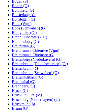
Bogen (S)
Böhen (G)
Böhmfeld (G)
Bolsterlang (G)
Bonstetten (G)
Boos (Vgm)
Boos (Schwaben) (G)
Böttigheim (Ot)
Brand (Oberpfalz) (G)
Brannenburg (G)
Breitbrunn (G)
Breitbrunn a.Chiemsee (Vgm)
Breitbrunn a.Chiemsee (G)
Breitenberg (Niederbayern) (G)
Breitenbronn (Dinkelscherben) (Ot)
Breitenbrunn (M)
Breitenbrunn (Schwaben) (G)
Breitengüßbach (G)
Breitenthal (G)
Brennberg (G)
Bruck (G)
Bruck i.d.OPf. (M)
Bruckberg (Niederbayern) (G)
Bruckmühl (M)
Brunn (G)