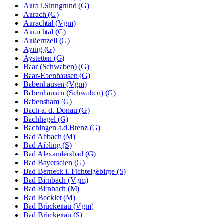
Aura i.Sinngrund (G)
Aurach (G)
Aurachtal (Vgm)
Aurachtal (G)
Außernzell (G)
Aying (G)
Aystetten (G)
Baar (Schwaben) (G)
Baar-Ebenhausen (G)
Babenhausen (Vgm)
Babenhausen (Schwaben) (G)
Babensham (G)
Bach a. d. Donau (G)
Bachhagel (G)
Bächingen a.d.Brenz (G)
Bad Abbach (M)
Bad Aibling (S)
Bad Alexandersbad (G)
Bad Bayersoien (G)
Bad Berneck i. Fichtelgebirge (S)
Bad Birnbach (Vgm)
Bad Birnbach (M)
Bad Bocklet (M)
Bad Brückenau (Vgm)
Bad Brückenau (S)