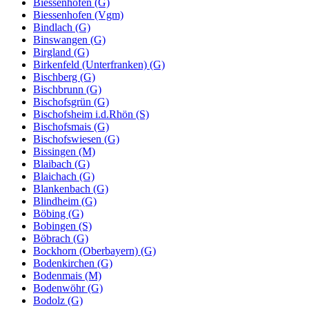
Biessenhofen (G)
Biessenhofen (Vgm)
Bindlach (G)
Binswangen (G)
Birgland (G)
Birkenfeld (Unterfranken) (G)
Bischberg (G)
Bischbrunn (G)
Bischofsgrün (G)
Bischofsheim i.d.Rhön (S)
Bischofsmais (G)
Bischofswiesen (G)
Bissingen (M)
Blaibach (G)
Blaichach (G)
Blankenbach (G)
Blindheim (G)
Böbing (G)
Bobingen (S)
Böbrach (G)
Bockhorn (Oberbayern) (G)
Bodenkirchen (G)
Bodenmais (M)
Bodenwöhr (G)
Bodolz (G)