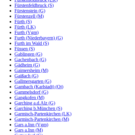
Fürstenfeldbruck (S)
Fürstenstein (G)
Fürstenzell (M)
Fürth (S)
Fürth (LK)
Furth (Vgm)
Furth (Niederbayern) (G)
Furth im Wald (S)
Füssen (S)
Gablingen (G)
Gachenbach (G)
Gädheim (G)
Gaimersheim (M)
Gaißach (G)
Gallmersgarten (G)
Gambach (Karlstadt) (Ot)
Gammelsdorf (G)
Gangkofen (M)
Garching a.d.Alz (G)
Garching b.München (S)
Garmisch-Partenkirchen (LK)
Garmisch-Partenkirchen (M)
Gars a.Inn (Vgm)
Gars a.Inn (M)