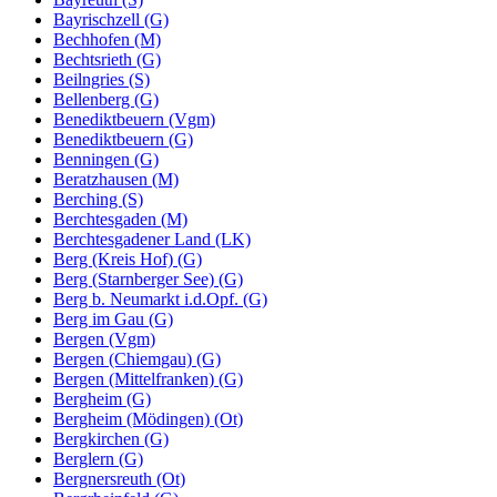
Bayrischzell (G)
Bechhofen (M)
Bechtsrieth (G)
Beilngries (S)
Bellenberg (G)
Benediktbeuern (Vgm)
Benediktbeuern (G)
Benningen (G)
Beratzhausen (M)
Berching (S)
Berchtesgaden (M)
Berchtesgadener Land (LK)
Berg (Kreis Hof) (G)
Berg (Starnberger See) (G)
Berg b. Neumarkt i.d.Opf. (G)
Berg im Gau (G)
Bergen (Vgm)
Bergen (Chiemgau) (G)
Bergen (Mittelfranken) (G)
Bergheim (G)
Bergheim (Mödingen) (Ot)
Bergkirchen (G)
Berglern (G)
Bergnersreuth (Ot)