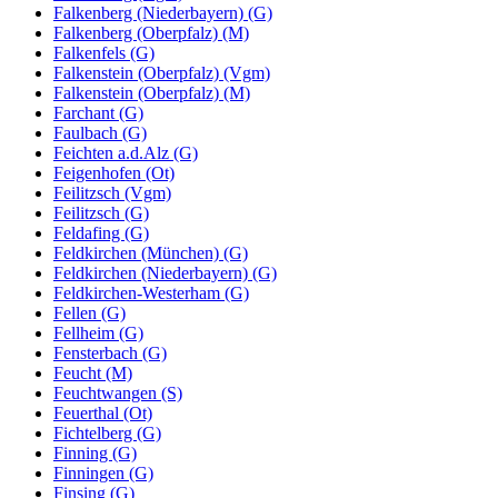
Falkenberg (Niederbayern) (G)
Falkenberg (Oberpfalz) (M)
Falkenfels (G)
Falkenstein (Oberpfalz) (Vgm)
Falkenstein (Oberpfalz) (M)
Farchant (G)
Faulbach (G)
Feichten a.d.Alz (G)
Feigenhofen (Ot)
Feilitzsch (Vgm)
Feilitzsch (G)
Feldafing (G)
Feldkirchen (München) (G)
Feldkirchen (Niederbayern) (G)
Feldkirchen-Westerham (G)
Fellen (G)
Fellheim (G)
Fensterbach (G)
Feucht (M)
Feuchtwangen (S)
Feuerthal (Ot)
Fichtelberg (G)
Finning (G)
Finningen (G)
Finsing (G)