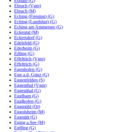
Ebnath (G)
Ebrach (Vgm)
Ebrach (M)
Eching (Freising) (G)
Eching (Landshut) (G)
Eching am Ammersee (G)
Eckental (M)
Eckersdorf (G)
Edelsfeld (G)
Ederheim (G)
Edling (G)
Effeltrich (Vgm)
Effeltrich (G)
Egenhofen (G)
Egg a.d. Günz (G)
Eggenfelden (S)
Eggenthal (Vgm)
Eggenthal (G)
Egglham (G)
Egglkofen (G)
Eggmühl (Ot)
Eggolsheim (M)
Eggstätt (G)
Eging a.See (M)
Eglfing (G)