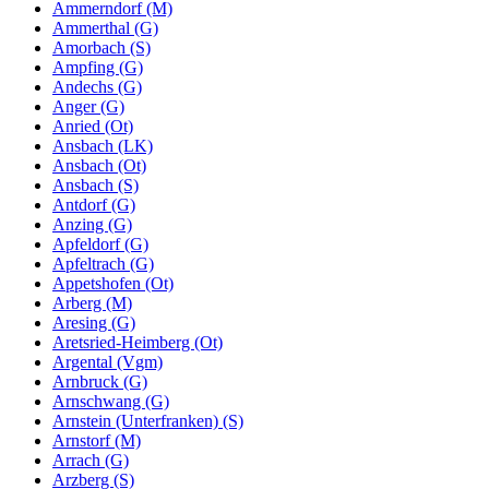
Ammerndorf (M)
Ammerthal (G)
Amorbach (S)
Ampfing (G)
Andechs (G)
Anger (G)
Anried (Ot)
Ansbach (LK)
Ansbach (Ot)
Ansbach (S)
Antdorf (G)
Anzing (G)
Apfeldorf (G)
Apfeltrach (G)
Appetshofen (Ot)
Arberg (M)
Aresing (G)
Aretsried-Heimberg (Ot)
Argental (Vgm)
Arnbruck (G)
Arnschwang (G)
Arnstein (Unterfranken) (S)
Arnstorf (M)
Arrach (G)
Arzberg (S)