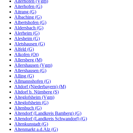
Aiterhofen (Vgm)
Aiterhofen (G)
Aitrang (G)
Albaching (G)
Albertshofen (G)
Aldersbach (G)
Alerheim (G)
Alesheim (G)
Aletshausen (G)
Alfeld (G)
Alkofen (Ot)
Allersberg (M)
Allershausen (Vgm)
Allershausen (G)
Alling (G)
Allmannshofen (G)
Altdorf (Niederbayern) (M)
Altdorf b. Nürnberg (S)
Alteglofsheim (Vgm)
Alteglofsheim (G)
Altenbuch (G)
Altendorf (Landkreis Bamberg) (G)
Altendorf (Landkreis Schwandorf) (G)
Altenkunstadt (G)
Altenmarkt a.d.Alz (G)