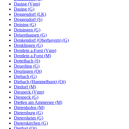
Dasing (Vgm)
Dasing (G)
Deggendorf (LK)
Deggendorf (S)
Deining (G)
Deiningen (G)
Deisenhausen (G)
Denkendorf (Oberbayern) (G)
Denklingen (G)
Dentlein a.Forst (Vgm)
Dentlein a.Forst (M)
Dettelbach (S)
Deuerling (G)
Deuringen (Ot)
Diebach (G)
Diebach (Hammelburg) (Ot)
Diedorf (M)
Diespeck (Vgm)
Diespeck (G)
Dießen am Ammersee (M)
Dietenhofen (M)
Dietersburg (G)
Dietersheim (G)
Dieterskirchen (G)
Dietfurt (Ot)