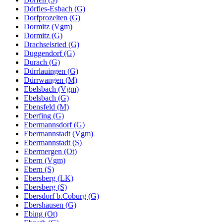
Dörfles-Esbach (G)
Dorfprozelten (G)
Dormitz (Vgm)
Dormitz (G)
Drachselsried (G)
Duggendorf (G)
Durach (G)
Dürrlauingen (G)
Dürrwangen (M)
Ebelsbach (Vgm)
Ebelsbach (G)
Ebensfeld (M)
Eberfing (G)
Ebermannsdorf (G)
Ebermannstadt (Vgm)
Ebermannstadt (S)
Ebermergen (Ot)
Ebern (Vgm)
Ebern (S)
Ebersberg (LK)
Ebersberg (S)
Ebersdorf b.Coburg (G)
Ebershausen (G)
Ebing (Ot)