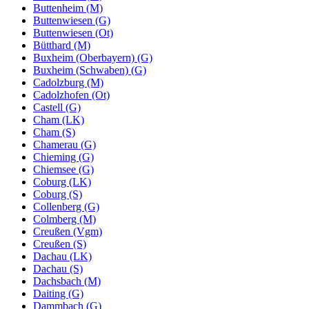
Buttenheim (M)
Buttenwiesen (G)
Buttenwiesen (Ot)
Bütthard (M)
Buxheim (Oberbayern) (G)
Buxheim (Schwaben) (G)
Cadolzburg (M)
Cadolzhofen (Ot)
Castell (G)
Cham (LK)
Cham (S)
Chamerau (G)
Chieming (G)
Chiemsee (G)
Coburg (LK)
Coburg (S)
Collenberg (G)
Colmberg (M)
Creußen (Vgm)
Creußen (S)
Dachau (LK)
Dachau (S)
Dachsbach (M)
Daiting (G)
Dammbach (G)