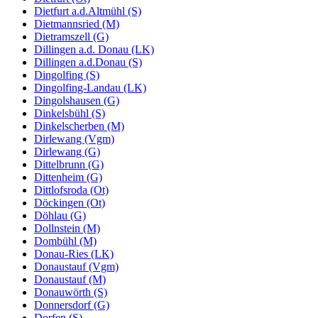
Dietfurt a.d.Altmühl (S)
Dietmannsried (M)
Dietramszell (G)
Dillingen a.d. Donau (LK)
Dillingen a.d.Donau (S)
Dingolfing (S)
Dingolfing-Landau (LK)
Dingolshausen (G)
Dinkelsbühl (S)
Dinkelscherben (M)
Dirlewang (Vgm)
Dirlewang (G)
Dittelbrunn (G)
Dittenheim (G)
Dittlofsroda (Ot)
Döckingen (Ot)
Döhlau (G)
Dollnstein (M)
Dombühl (M)
Donau-Ries (LK)
Donaustauf (Vgm)
Donaustauf (M)
Donauwörth (S)
Donnersdorf (G)
Dorfen (S)