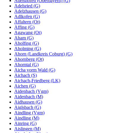
Adelshofen (Oberbayern) (G)
Adelsried (G)
Adelzhausen (G)
Adlkofen (G)
Affaltern (Ot)
Affing (G)
Agawang (Ot)
Aham (G)
Aholfing (G)
Aholming (G)
Ahorn (Landkreis Coburg) (G)
Ahornberg (Ot)
Ahorntal (G)
Aicha vorm Wald (G)
Aichach (S)
Aichach-Friedberg (LK)
Aichen (G)
Aidenbach (Vgm)
Aidenbach (M)
Aidhausen (G)
Aiglsbach (G)
Aindling (Vgm)
Aindling (M)
Ainring (G)
Aislingen (M)