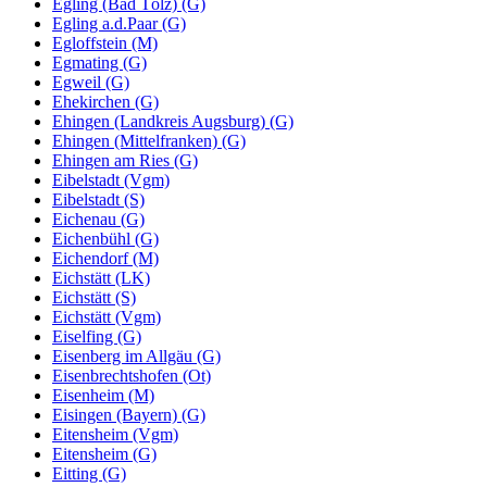
Egling (Bad Tölz) (G)
Egling a.d.Paar (G)
Egloffstein (M)
Egmating (G)
Egweil (G)
Ehekirchen (G)
Ehingen (Landkreis Augsburg) (G)
Ehingen (Mittelfranken) (G)
Ehingen am Ries (G)
Eibelstadt (Vgm)
Eibelstadt (S)
Eichenau (G)
Eichenbühl (G)
Eichendorf (M)
Eichstätt (LK)
Eichstätt (S)
Eichstätt (Vgm)
Eiselfing (G)
Eisenberg im Allgäu (G)
Eisenbrechtshofen (Ot)
Eisenheim (M)
Eisingen (Bayern) (G)
Eitensheim (Vgm)
Eitensheim (G)
Eitting (G)