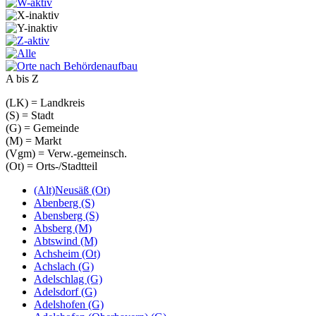
A bis Z
(LK) = Landkreis
(S) = Stadt
(G) = Gemeinde
(M) = Markt
(Vgm) = Verw.-gemeinsch.
(Ot) = Orts-/Stadtteil
(Alt)Neusäß (Ot)
Abenberg (S)
Abensberg (S)
Absberg (M)
Abtswind (M)
Achsheim (Ot)
Achslach (G)
Adelschlag (G)
Adelsdorf (G)
Adelshofen (G)