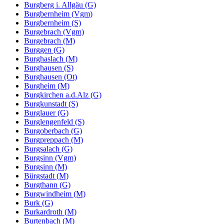
Burgberg i. Allgäu (G)
Burgbernheim (Vgm)
Burgbernheim (S)
Burgebrach (Vgm)
Burgebrach (M)
Burggen (G)
Burghaslach (M)
Burghausen (S)
Burghausen (Ot)
Burgheim (M)
Burgkirchen a.d.Alz (G)
Burgkunstadt (S)
Burglauer (G)
Burglengenfeld (S)
Burgoberbach (G)
Burgpreppach (M)
Burgsalach (G)
Burgsinn (Vgm)
Burgsinn (M)
Bürgstadt (M)
Burgthann (G)
Burgwindheim (M)
Burk (G)
Burkardroth (M)
Burtenbach (M)