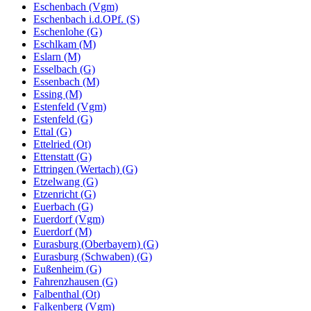
Eschenbach (Vgm)
Eschenbach i.d.OPf. (S)
Eschenlohe (G)
Eschlkam (M)
Eslarn (M)
Esselbach (G)
Essenbach (M)
Essing (M)
Estenfeld (Vgm)
Estenfeld (G)
Ettal (G)
Ettelried (Ot)
Ettenstatt (G)
Ettringen (Wertach) (G)
Etzelwang (G)
Etzenricht (G)
Euerbach (G)
Euerdorf (Vgm)
Euerdorf (M)
Eurasburg (Oberbayern) (G)
Eurasburg (Schwaben) (G)
Eußenheim (G)
Fahrenzhausen (G)
Falbenthal (Ot)
Falkenberg (Vgm)