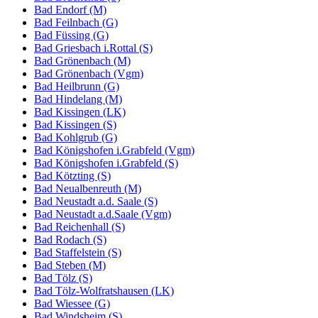
Bad Endorf (M)
Bad Feilnbach (G)
Bad Füssing (G)
Bad Griesbach i.Rottal (S)
Bad Grönenbach (M)
Bad Grönenbach (Vgm)
Bad Heilbrunn (G)
Bad Hindelang (M)
Bad Kissingen (LK)
Bad Kissingen (S)
Bad Kohlgrub (G)
Bad Königshofen i.Grabfeld (Vgm)
Bad Königshofen i.Grabfeld (S)
Bad Kötzting (S)
Bad Neualbenreuth (M)
Bad Neustadt a.d. Saale (S)
Bad Neustadt a.d.Saale (Vgm)
Bad Reichenhall (S)
Bad Rodach (S)
Bad Staffelstein (S)
Bad Steben (M)
Bad Tölz (S)
Bad Tölz-Wolfratshausen (LK)
Bad Wiessee (G)
Bad Windsheim (S)