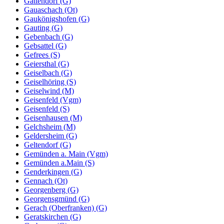
Gattendorf (G)
Gauaschach (Ot)
Gaukönigshofen (G)
Gauting (G)
Gebenbach (G)
Gebsattel (G)
Gefrees (S)
Geiersthal (G)
Geiselbach (G)
Geiselhöring (S)
Geiselwind (M)
Geisenfeld (Vgm)
Geisenfeld (S)
Geisenhausen (M)
Gelchsheim (M)
Geldersheim (G)
Geltendorf (G)
Gemünden a. Main (Vgm)
Gemünden a.Main (S)
Genderkingen (G)
Gennach (Ot)
Georgenberg (G)
Georgensgmünd (G)
Gerach (Oberfranken) (G)
Geratskirchen (G)