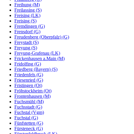
Freihung (M)
Freilassing (S)
Freising (LK)
Freising (S)
Fremdingen (G)
Frensdorf (G)
Freudenberg (Oberpfalz) (G)
Freystadt (S)
Freyung (S)
Freyung-Grafenau (LK)
Frickenhausen a.Main (M)
Fridolfing (G)
Friedberg (Bayern) (S)
Friedenfels (G)
Friesenried (G)
Fristingen (Ot)
Fröhstockheim (Ot)
Frontenhausen (M)
Fuchsmühl (M)
Fuchsstadt (G)
Fuchstal (Vgm)
Fuchstal (G)
Fünfstetten (G)
Fürsteneck (G)
Fürstenfeldbruck (LK)