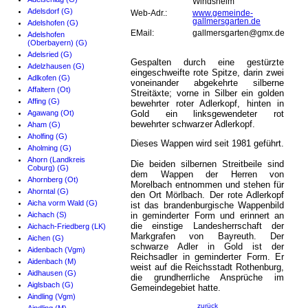
Windsheim
Adelsdorf (G)
Web-Adr.:
www.gemeinde-
gallmersgarten.de
Adelshofen (G)
EMail:
gallmersgarten@gmx.de
Adelshofen
(Oberbayern) (G)
Adelsried (G)
Gespalten durch eine gestürzte
Adelzhausen (G)
eingeschweifte rote Spitze, darin zwei
Adlkofen (G)
voneinander abgekehrte silberne
Affaltern (Ot)
Streitäxte; vorne in Silber ein golden
Affing (G)
bewehrter roter Adlerkopf, hinten in
Agawang (Ot)
Gold ein linksgewendeter rot
bewehrter schwarzer Adlerkopf.
Aham (G)
Aholfing (G)
Dieses Wappen wird seit 1981 geführt.
Aholming (G)
Ahorn (Landkreis
Die beiden silbernen Streitbeile sind
Coburg) (G)
dem Wappen der Herren von
Ahornberg (Ot)
Morelbach entnommen und stehen für
Ahorntal (G)
den Ort Mörlbach. Der rote Adlerkopf
Aicha vorm Wald (G)
ist das brandenburgische Wappenbild
Aichach (S)
in geminderter Form und erinnert an
die einstige Landesherrschaft der
Aichach-Friedberg (LK)
Markgrafen von Bayreuth. Der
Aichen (G)
schwarze Adler in Gold ist der
Aidenbach (Vgm)
Reichsadler in geminderter Form. Er
Aidenbach (M)
weist auf die Reichsstadt Rothenburg,
Aidhausen (G)
die grundherrliche Ansprüche im
Aiglsbach (G)
Gemeindegebiet hatte.
Aindling (Vgm)
zurück