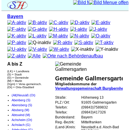
Bayern
A bis Z
(LK) = Landkreis
(S) = Stadt
Gemeinde Gallmersgarten
(G) = Gemeinde
(M) = Markt
Mitgliedskommune der
(Vgm) = Verw.-gemeinsch.
(Ot) = Orts-/Stadtteil
Verwaltungsgemeinschaft Burgbernheim
(Alt)Neusäß (Ot)
Straße:
Höhenweg 13
Abenberg (S)
PLZ / Ort:
91605 Gallmersgarten
Abensberg (S)
Telefon:
(09843)7589832
Absberg (M)
Telefax:
(09843)417326
Abtswind (M)
Bundesland:
Bayern
Achsheim (Ot)
Reg.-Bezirk:
Mittelfranken
Achslach (G)
(Land-)Kreis:
Neustadt a.d. Aisch-Bad
Adelschlag (G)