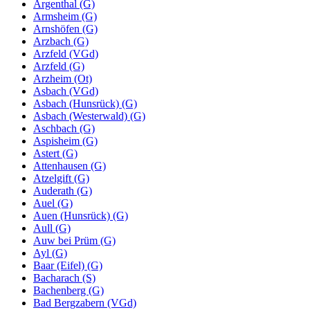
Argenthal (G)
Armsheim (G)
Arnshöfen (G)
Arzbach (G)
Arzfeld (VGd)
Arzfeld (G)
Arzheim (Ot)
Asbach (VGd)
Asbach (Hunsrück) (G)
Asbach (Westerwald) (G)
Aschbach (G)
Aspisheim (G)
Astert (G)
Attenhausen (G)
Atzelgift (G)
Auderath (G)
Auel (G)
Auen (Hunsrück) (G)
Aull (G)
Auw bei Prüm (G)
Ayl (G)
Baar (Eifel) (G)
Bacharach (S)
Bachenberg (G)
Bad Bergzabern (VGd)