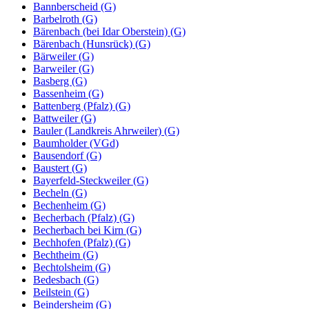
Bannberscheid (G)
Barbelroth (G)
Bärenbach (bei Idar Oberstein) (G)
Bärenbach (Hunsrück) (G)
Bärweiler (G)
Barweiler (G)
Basberg (G)
Bassenheim (G)
Battenberg (Pfalz) (G)
Battweiler (G)
Bauler (Landkreis Ahrweiler) (G)
Baumholder (VGd)
Bausendorf (G)
Baustert (G)
Bayerfeld-Steckweiler (G)
Becheln (G)
Bechenheim (G)
Becherbach (Pfalz) (G)
Becherbach bei Kirn (G)
Bechhofen (Pfalz) (G)
Bechtheim (G)
Bechtolsheim (G)
Bedesbach (G)
Beilstein (G)
Beindersheim (G)