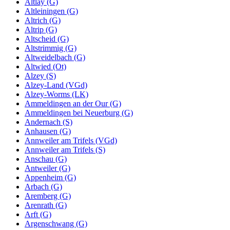
Altlay (G)
Altleiningen (G)
Altrich (G)
Altrip (G)
Altscheid (G)
Altstrimmig (G)
Altweidelbach (G)
Altwied (Ot)
Alzey (S)
Alzey-Land (VGd)
Alzey-Worms (LK)
Ammeldingen an der Our (G)
Ammeldingen bei Neuerburg (G)
Andernach (S)
Anhausen (G)
Annweiler am Trifels (VGd)
Annweiler am Trifels (S)
Anschau (G)
Antweiler (G)
Appenheim (G)
Arbach (G)
Aremberg (G)
Arenrath (G)
Arft (G)
Argenschwang (G)