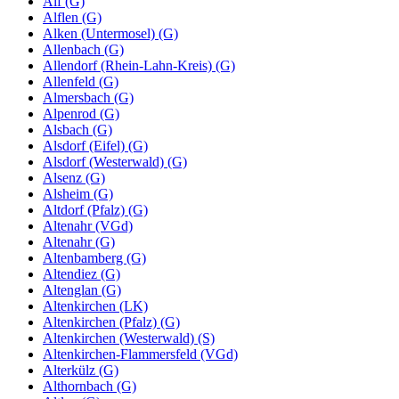
Alf (G)
Alflen (G)
Alken (Untermosel) (G)
Allenbach (G)
Allendorf (Rhein-Lahn-Kreis) (G)
Allenfeld (G)
Almersbach (G)
Alpenrod (G)
Alsbach (G)
Alsdorf (Eifel) (G)
Alsdorf (Westerwald) (G)
Alsenz (G)
Alsheim (G)
Altdorf (Pfalz) (G)
Altenahr (VGd)
Altenahr (G)
Altenbamberg (G)
Altendiez (G)
Altenglan (G)
Altenkirchen (LK)
Altenkirchen (Pfalz) (G)
Altenkirchen (Westerwald) (S)
Altenkirchen-Flammersfeld (VGd)
Alterkülz (G)
Althornbach (G)