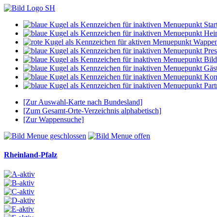
Start
Hei
Wappe
Pres
Bild
Gäs
Kon
Part
[Zur Auswahl-Karte nach Bundesland]
[Zum Gesamt-Orte-Verzeichnis alphabetisch]
[Zur Wappensuche]
Rheinland-Pfalz