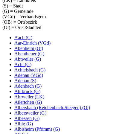
(LK) = Landkreis
(S) = Stadt
(G) = Gemeinde
(VGd) = Verbandsgem.
(OB) = Ortsbezirk
(Ot) = Orts-/Stadtteil
Aach (G)
Aar-Einrich (VGd)
Abenheim (Ot)
Abentheuer (G)
Abtweiler (G)
Acht (G)
Achtelsbach (G)
Adenau (VGd)
Adenau (S)
Adenbach (G)
Ahrbrück (G)
Ahrweiler (LK)
Ailertchen (G)
Albersbach (Reichenbach-Steegen) (Ot)
Albersweiler (G)
Albessen (G)
Albig (G)
Albisheim (Pfrimm) (G)