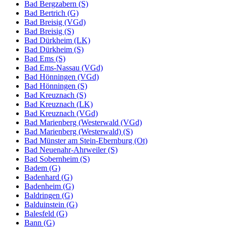
Bad Bergzabern (S)
Bad Bertrich (G)
Bad Breisig (VGd)
Bad Breisig (S)
Bad Dürkheim (LK)
Bad Dürkheim (S)
Bad Ems (S)
Bad Ems-Nassau (VGd)
Bad Hönningen (VGd)
Bad Hönningen (S)
Bad Kreuznach (S)
Bad Kreuznach (LK)
Bad Kreuznach (VGd)
Bad Marienberg (Westerwald (VGd)
Bad Marienberg (Westerwald) (S)
Bad Münster am Stein-Ebernburg (Ot)
Bad Neuenahr-Ahrweiler (S)
Bad Sobernheim (S)
Badem (G)
Badenhard (G)
Badenheim (G)
Baldringen (G)
Balduinstein (G)
Balesfeld (G)
Bann (G)