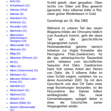
Acht (G)
Schild geteilt, oben gespalten. Oben
Achtelsbach (G)
rechts von Silber und Blau geweckt
Adenau (VGd)
(gerautet), links silberner Adler in Rot,
unten grüner Weidenbaum in Gold.
Adenau (S)
Adenbach (G)
Genehmigt am 16. Mai 1960
Ahrbrück (G)
Ahrweiler (LK)
Während im unteren Teil des neuen
Ailertchen (G)
Wappenschildes der Ortsname bildlich
Albersbach
zum Ausdruck kommt, geht der obere
(Reichenbach-
Teil auf die geschichtliche
Steegen) (Ot)
Vergangenheit zurück.
Albersweiler (G)
HinterweidenthaI gehörte nämlich
Albessen (G)
teilweise zur Vogtei Annweiler des
Albig (G)
Herzogtums Pfalz-Zweibrücken, für
die das wittelsbachische Rautenfeld
Albisheim (Pfrimm) (G)
steht, teilweise zum bischöflichen
Alf (G)
Speyerer Amt Dahn. Zweibrücken
Alflen (G)
hatte früh seinen Anteil den Herren
Alken (Untermosel) (G)
von Dahn, die 3 silberne Adler im
Allenbach (G)
roten Schild zeigten, verliehen, bis zu
Allendorf (Rhein-Lahn-
deren Aussterben 1603. Da mit dem
Kreis) (G)
Geschlecht und dem Ort Dahn stets
Allenfeld (G)
enge Beziehungen bestanden, ist die
Almersbach (G)
Hinzunahme des Dahner Adlers
Alpenrod (G)
wohlbegründet. Das neue
Gemeindewappen spiegelt daher in
Alsbach (G)
etwa die Geschichte seiner
Alsdorf (Eifel) (G)
Vergangenheit wieder.
Alsdorf (Westerwald)
(G)