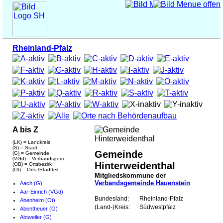
Rheinland-Pfalz
A bis Z
(LK) = Landkreis
(S) = Stadt
Gemeinde
(G) = Gemeinde
(VGd) = Verbandsgem.
Hinterweidenthal
(OB) = Ortsbezirk
(Ot) = Orts-/Stadtteil
Mitgliedskommune der
Verbandsgemeinde Hauenstein
Aach (G)
Aar-Einrich (VGd)
Bundesland:
Rheinland-Pfalz
Abenheim (Ot)
(Land-)Kreis:
Südwestpfalz
Abentheuer (G)
Abtweiler (G)