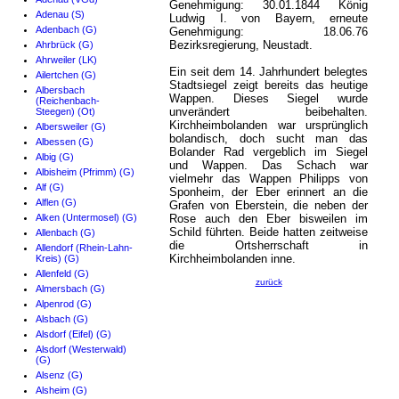
Genehmigung: 30.01.1844 König
Adenau (S)
Ludwig I. von Bayern, erneute
Adenbach (G)
Genehmigung: 18.06.76
Bezirksregierung, Neustadt.
Ahrbrück (G)
Ahrweiler (LK)
Ein seit dem 14. Jahrhundert belegtes
Ailertchen (G)
Stadtsiegel zeigt bereits das heutige
Albersbach
Wappen. Dieses Siegel wurde
(Reichenbach-
unverändert beibehalten.
Steegen) (Ot)
Kirchheimbolanden war ursprünglich
Albersweiler (G)
bolandisch, doch sucht man das
Albessen (G)
Bolander Rad vergeblich im Siegel
Albig (G)
und Wappen. Das Schach war
Albisheim (Pfrimm) (G)
vielmehr das Wappen Philipps von
Alf (G)
Sponheim, der Eber erinnert an die
Alflen (G)
Grafen von Eberstein, die neben der
Alken (Untermosel) (G)
Rose auch den Eber bisweilen im
Schild führten. Beide hatten zeitweise
Allenbach (G)
die Ortsherrschaft in
Allendorf (Rhein-Lahn-
Kirchheimbolanden inne.
Kreis) (G)
Allenfeld (G)
zurück
Almersbach (G)
Alpenrod (G)
Alsbach (G)
Alsdorf (Eifel) (G)
Alsdorf (Westerwald)
(G)
Alsenz (G)
Alsheim (G)