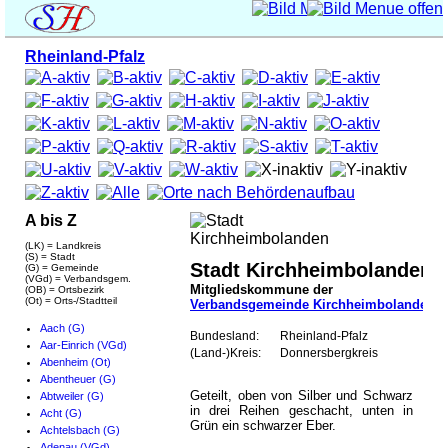
Rheinland-Pfalz
A bis Z
(LK) = Landkreis
(S) = Stadt
Stadt Kirchheimbolanden
(G) = Gemeinde
(VGd) = Verbandsgem.
Mitgliedskommune der
(OB) = Ortsbezirk
(Ot) = Orts-/Stadtteil
Verbandsgemeinde Kirchheimbolanden
Aach (G)
Bundesland:
Rheinland-Pfalz
Aar-Einrich (VGd)
(Land-)Kreis:
Donnersbergkreis
Abenheim (Ot)
Abentheuer (G)
Geteilt, oben von Silber und Schwarz
Abtweiler (G)
in drei Reihen geschacht, unten in
Acht (G)
Grün ein schwarzer Eber.
Achtelsbach (G)
Adenau (VGd)