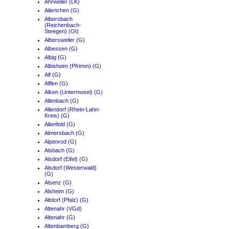
Ahrweiler (LK)
Ailertchen (G)
Albersbach
(Reichenbach-
Steegen) (Ot)
Albersweiler (G)
Albessen (G)
Albig (G)
Albisheim (Pfrimm) (G)
Alf (G)
Alflen (G)
Alken (Untermosel) (G)
Allenbach (G)
Allendorf (Rhein-Lahn-
Kreis) (G)
Allenfeld (G)
Almersbach (G)
Alpenrod (G)
Alsbach (G)
Alsdorf (Eifel) (G)
Alsdorf (Westerwald)
(G)
Alsenz (G)
Alsheim (G)
Altdorf (Pfalz) (G)
Altenahr (VGd)
Altenahr (G)
Altenbamberg (G)