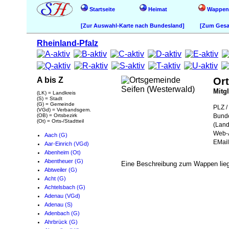
Startseite
Heimat
Wappen
[Zur Auswahl-Karte nach Bundesland]
[Zum Gesam
Rheinland-Pfalz
A bis Z
Or
Mitg
(LK) = Landkreis
(S) = Stadt
(G) = Gemeinde
PLZ / 
(VGd) = Verbandsgem.
(OB) = Ortsbezirk
Bund
(Ot) = Orts-/Stadtteil
(Land
Web-A
Aach (G)
EMail
Aar-Einrich (VGd)
Abenheim (Ot)
Abentheuer (G)
Eine Beschreibung zum Wappen liegt 
Abtweiler (G)
Acht (G)
Achtelsbach (G)
Adenau (VGd)
Adenau (S)
Adenbach (G)
Ahrbrück (G)