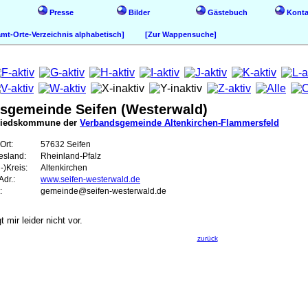
Presse
Bilder
Gästebuch
Konta
t-Orte-Verzeichnis alphabetisch]
[Zur Wappensuche]
tsgemeinde Seifen (Westerwald)
liedskommune der
Verbandsgemeinde Altenkirchen-Flammersfeld
Ort:
57632 Seifen
esland:
Rheinland-Pfalz
-)Kreis:
Altenkirchen
dr.:
www.seifen-westerwald.de
:
gemeinde@seifen-westerwald.de
mir leider nicht vor.
zurück