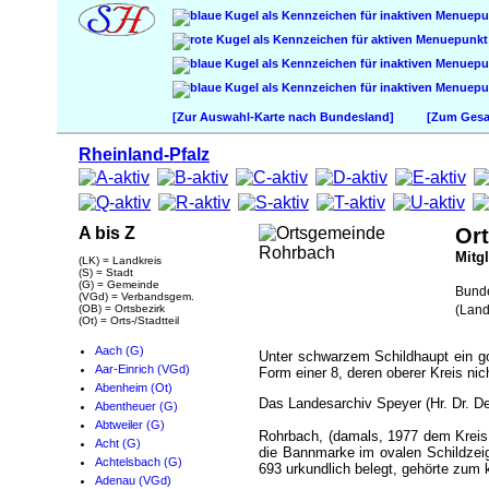
[Zur Auswahl-Karte nach Bundesland]
[Zum Gesam
Rheinland-Pfalz
A bis Z
Or
Mitg
(LK) = Landkreis
(S) = Stadt
(G) = Gemeinde
Bund
(VGd) = Verbandsgem.
(OB) = Ortsbezirk
(Land
(Ot) = Orts-/Stadtteil
Aach (G)
Unter schwarzem Schildhaupt ein g
Aar-Einrich (VGd)
Form einer 8, deren oberer Kreis nic
Abenheim (Ot)
Das Landesarchiv Speyer (Hr. Dr. 
Abentheuer (G)
Abtweiler (G)
Rohrbach, (damals, 1977 dem Kreis
Acht (G)
die Bannmarke im ovalen Schildzei
Achtelsbach (G)
693 urkundlich belegt, gehörte zum 
Adenau (VGd)