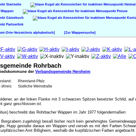
Startseite
Heimat
Wappen
Presse
Gästebuch
Konta
Partnerlink
t-Orte-Verzeichnis alphabetisch]
[Zur Wappensuche]
tsgemeinde Rohrbach
liedskommune der
Verbandsgemeinde Herxheim
esland:
Rheinland-Pfalz
-)Kreis:
Südliche Weinstraße
oldener, an der linken Flanke mit 3 schwarzen Spitzen besetzter Schild, a
ht ganz geschlossen ist.
Debus) beschreibt das Rohrbacher Wappen im Jahr 1977 folgendermaßen:
 Bergzabern zugehörig) besaß bisher noch kein genehmigtes Gemeindewappen
gte, Hupp gestalte daraus ein Wappen und versah es mit den Farben Schwarz
kurpfälzischen Amt Billigheim, weshalb die kurpfälzischen Farben angebracht 