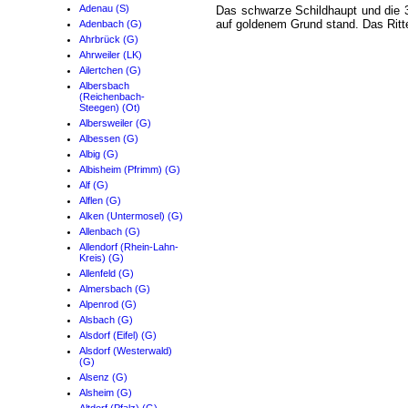
Adenau (S)
Das schwarze Schildhaupt und die 
auf goldenem Grund stand. Das Ritte
Adenbach (G)
Ahrbrück (G)
Ahrweiler (LK)
Ailertchen (G)
Albersbach
(Reichenbach-
Steegen) (Ot)
Albersweiler (G)
Albessen (G)
Albig (G)
Albisheim (Pfrimm) (G)
Alf (G)
Alflen (G)
Alken (Untermosel) (G)
Allenbach (G)
Allendorf (Rhein-Lahn-
Kreis) (G)
Allenfeld (G)
Almersbach (G)
Alpenrod (G)
Alsbach (G)
Alsdorf (Eifel) (G)
Alsdorf (Westerwald)
(G)
Alsenz (G)
Alsheim (G)