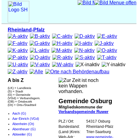
Rheinland-Pfalz
A bis Z
(LK) = Landkreis
(S) = Stadt
(G) = Gemeinde
(VGd) = Verbandsgem.
Gemeinde Osburg
(OB) = Ortsbezirk
(Ot) = Orts-/Stadtteil
Mitgliedskommune der
Verbandsgemeinde Ruwer
Aach (G)
Aar-Einrich (VGd)
PLZ / Ort:
54317 Osburg
Abenheim (Ot)
Bundesland:
Rheinland-Pfalz
Abentheuer (G)
(Land-)Kreis:
Trier-Saarburg
Abtweiler (G)
Web-Adr.:
www.gemeinde-