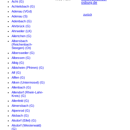
Acht (G)
osburg.de
Achtelsbach (G)
Adenau (VGd)
zurück
Adenau (S)
Adenbach (G)
Ahrbrück (G)
Ahrweiler (LK)
Ailertchen (G)
Albersbach
(Reichenbach-
Steegen) (Ot)
Albersweiler (G)
Albessen (G)
Albig (G)
Albisheim (Pfrimm) (G)
Alf (G)
Alflen (G)
Alken (Untermosel) (G)
Allenbach (G)
Allendorf (Rhein-Lahn-
Kreis) (G)
Allenfeld (G)
Almersbach (G)
Alpenrod (G)
Alsbach (G)
Alsdorf (Eifel) (G)
Alsdorf (Westerwald)
(G)