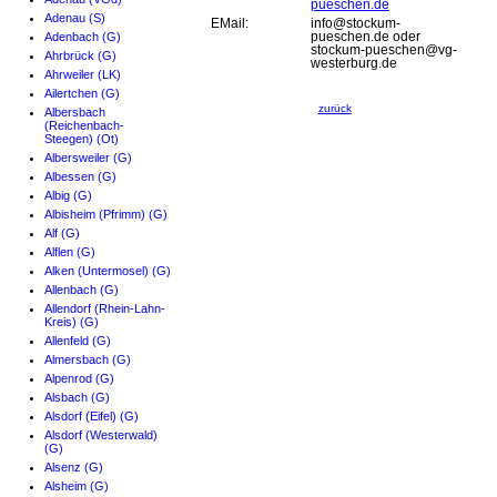
pueschen.de
Adenau (S)
EMail:
info@stockum-
Adenbach (G)
pueschen.de oder
stockum-pueschen@vg-
Ahrbrück (G)
westerburg.de
Ahrweiler (LK)
Ailertchen (G)
zurück
Albersbach
(Reichenbach-
Steegen) (Ot)
Albersweiler (G)
Albessen (G)
Albig (G)
Albisheim (Pfrimm) (G)
Alf (G)
Alflen (G)
Alken (Untermosel) (G)
Allenbach (G)
Allendorf (Rhein-Lahn-
Kreis) (G)
Allenfeld (G)
Almersbach (G)
Alpenrod (G)
Alsbach (G)
Alsdorf (Eifel) (G)
Alsdorf (Westerwald)
(G)
Alsenz (G)
Alsheim (G)