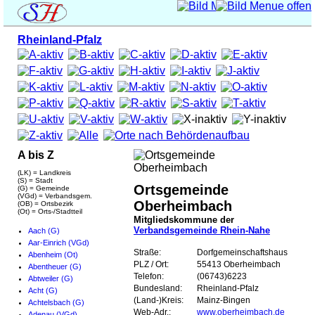
Rheinland-Pfalz
A bis Z
(LK) = Landkreis
(S) = Stadt
Ortsgemeinde
(G) = Gemeinde
(VGd) = Verbandsgem.
Oberheimbach
(OB) = Ortsbezirk
(Ot) = Orts-/Stadtteil
Mitgliedskommune der
Verbandsgemeinde Rhein-Nahe
Aach (G)
Aar-Einrich (VGd)
Straße:
Dorfgemeinschaftshaus
Abenheim (Ot)
PLZ / Ort:
55413 Oberheimbach
Abentheuer (G)
Telefon:
(06743)6223
Abtweiler (G)
Bundesland:
Rheinland-Pfalz
Acht (G)
(Land-)Kreis:
Mainz-Bingen
Achtelsbach (G)
Web-Adr.:
www.oberheimbach.de
Adenau (VGd)