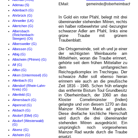
EMail:
gemeinde@oberheimbach.de
Adenau (S)
Adenbach (G)
Ahrbrück (G)
In Gold ein roter Pfahl, belegt mit drei
Ahrweiler (LK)
übereinander stehenden Mitren, rechts
Ailertchen (G)
ein halber rotbewehrter und -bezungter
schwarzer Adler am Pfahl, links eine
Albersbach
(Reichenbach-
grüne Traube mit grünem
Steegen) (Ot)
Traubenblatt.
Albersweiler (G)
Die Ortsgemeinde, seit eh und je einer
Albessen (G)
der wichtigsten Weinbauorte am
Albig (G)
Mittelrhein, woran die Traube erinnert,
Albisheim (Pfrimm) (G)
gehörte seit dem frühen Mittelalter zu
Alf (G)
dem umfangreichen
Alflen (G)
Reichsgutkomplex im Trechirgau. Der
Alken (Untermosel) (G)
schwarze Adler soll ebenso hieran
Allenbach (G)
erinnern wie auch an die preußische
Zeit 1816 - 1945. Schon früh erlangte
Allendorf (Rhein-Lahn-
Kreis) (G)
das entfernte Bistum Toul Grundbesitz
Allenfeld (G)
in Oberheimbach, der 1060 an das
Kloster Cornelimünster (Inden)
Almersbach (G)
gelangte und von diesem 1270 an das
Alpenrod (G)
Mainzer Kloster Maria ad gradus.
Alsbach (G)
Diese dreifache kirchliche Herrschaft
Alsdorf (Eifel) (G)
wird durch die drei übereinander
Alsdorf (Westerwald)
stehenden Mitren ausgedrückt. Ein
(G)
ursprünglich noch vorgesehenes
Alsenz (G)
Mainzer Rad wurde durch die Traube
Alsheim (G)
ersetzt.