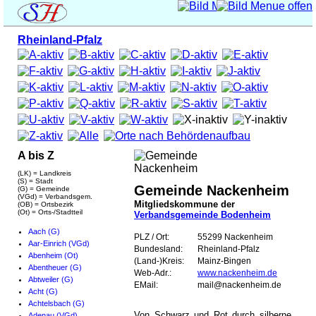
Rheinland-Pfalz
A bis Z
(LK) = Landkreis
(S) = Stadt
Gemeinde Nackenheim
(G) = Gemeinde
(VGd) = Verbandsgem.
Mitgliedskommune der
(OB) = Ortsbezirk
(Ot) = Orts-/Stadtteil
Verbandsgemeinde Bodenheim
Aach (G)
PLZ / Ort:
55299 Nackenheim
Aar-Einrich (VGd)
Bundesland:
Rheinland-Pfalz
Abenheim (Ot)
(Land-)Kreis:
Mainz-Bingen
Abentheuer (G)
Web-Adr.:
www.nackenheim.de
Abtweiler (G)
EMail:
mail@nackenheim.de
Acht (G)
Achtelsbach (G)
Von Schwarz und Rot durch silberne
Adenau (VGd)