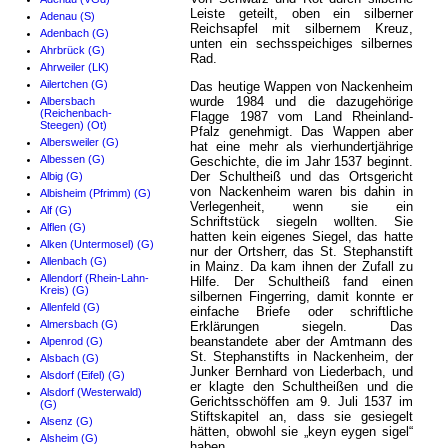
Leiste geteilt, oben ein silberner
Adenau (S)
Reichsapfel mit silbernem Kreuz,
Adenbach (G)
unten ein sechsspeichiges silbernes
Ahrbrück (G)
Rad.
Ahrweiler (LK)
Ailertchen (G)
Das heutige Wappen von Nackenheim
wurde 1984 und die dazugehörige
Albersbach
(Reichenbach-
Flagge 1987 vom Land Rheinland-
Steegen) (Ot)
Pfalz genehmigt. Das Wappen aber
Albersweiler (G)
hat eine mehr als vierhundertjährige
Albessen (G)
Geschichte, die im Jahr 1537 beginnt.
Der Schultheiß und das Ortsgericht
Albig (G)
von Nackenheim waren bis dahin in
Albisheim (Pfrimm) (G)
Verlegenheit, wenn sie ein
Alf (G)
Schriftstück siegeln wollten. Sie
Alflen (G)
hatten kein eigenes Siegel, das hatte
Alken (Untermosel) (G)
nur der Ortsherr, das St. Stephanstift
Allenbach (G)
in Mainz. Da kam ihnen der Zufall zu
Allendorf (Rhein-Lahn-
Hilfe. Der Schultheiß fand einen
Kreis) (G)
silbernen Fingerring, damit konnte er
Allenfeld (G)
einfache Briefe oder schriftliche
Almersbach (G)
Erklärungen siegeln. Das
beanstandete aber der Amtmann des
Alpenrod (G)
St. Stephanstifts in Nackenheim, der
Alsbach (G)
Junker Bernhard von Liederbach, und
Alsdorf (Eifel) (G)
er klagte den Schultheißen und die
Alsdorf (Westerwald)
Gerichtsschöffen am 9. Juli 1537 im
(G)
Stiftskapitel an, dass sie gesiegelt
Alsenz (G)
hätten, obwohl sie „keyn eygen sigel“
Alsheim (G)
haben.