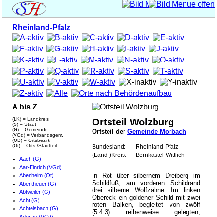
Rheinland-Pfalz
A bis Z
(LK) = Landkreis
Ortsteil Wolzburg
(S) = Stadt
(G) = Gemeinde
Ortsteil der
Gemeinde Morbach
(VGd) = Verbandsgem.
(OB) = Ortsbezirk
(Ot) = Orts-/Stadtteil
Bundesland:
Rheinland-Pfalz
(Land-)Kreis:
Bernkastel-Wittlich
Aach (G)
Aar-Einrich (VGd)
In Rot über silbernem Dreiberg im
Abenheim (Ot)
Schildfuß, am vorderen Schildrand
Abentheuer (G)
drei silberne Wolfzähne. Im linken
Abtweiler (G)
Obereck ein goldener Schild mit zwei
Acht (G)
roten Balken, begleitet von zwölf
Achtelsbach (G)
(5:4:3) reihenweise gelegten,
Adenau (VGd)