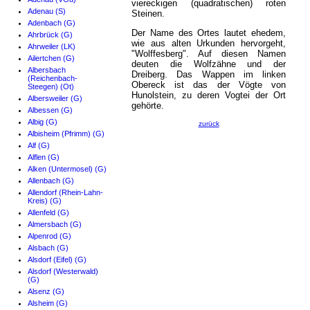
viereckigen (quadratischen) roten
Adenau (S)
Steinen.
Adenbach (G)
Der Name des Ortes lautet ehedem,
Ahrbrück (G)
wie aus alten Urkunden hervorgeht,
Ahrweiler (LK)
"Wolffesberg". Auf diesen Namen
Ailertchen (G)
deuten die Wolfzähne und der
Albersbach
Dreiberg. Das Wappen im linken
(Reichenbach-
Obereck ist das der Vögte von
Steegen) (Ot)
Hunolstein, zu deren Vogtei der Ort
Albersweiler (G)
gehörte.
Albessen (G)
Albig (G)
zurück
Albisheim (Pfrimm) (G)
Alf (G)
Alflen (G)
Alken (Untermosel) (G)
Allenbach (G)
Allendorf (Rhein-Lahn-
Kreis) (G)
Allenfeld (G)
Almersbach (G)
Alpenrod (G)
Alsbach (G)
Alsdorf (Eifel) (G)
Alsdorf (Westerwald)
(G)
Alsenz (G)
Alsheim (G)