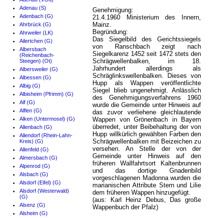
Adenau (S)
Genehmigung:
Adenbach (G)
21.4.1960 Ministerium des Innern,
Mainz.
Ahrbrück (G)
Begründung:
Ahrweiler (LK)
Das Siegelbild des Gerichtssiegels
Ailertchen (G)
von Ranschbach zeigt nach
Albersbach
Siegelkarenz 1452 seit 1472 stets den
(Reichenbach-
Schrägwellenbalken, im 18.
Steegen) (Ot)
Jahrhundert allerdings als
Albersweiler (G)
Schräglinkswellenbalken. Dieses von
Albessen (G)
Hupp als Wappen veröffentlichte
Albig (G)
Siegel blieb ungenehmigt. Anlässlich
Albisheim (Pfrimm) (G)
des Genehmigungsverfahrens 1960
Alf (G)
wurde die Gemeinde unter Hinweis auf
Alflen (G)
das zuvor verliehene gleichlautende
Alken (Untermosel) (G)
Wappen von Grönenbach in Bayern
überredet, unter Beibehaltung der von
Allenbach (G)
Hupp willkürlich gewählten Farben den
Allendorf (Rhein-Lahn-
Schrägwellenbalken mit Beizeichen zu
Kreis) (G)
versehen. An Stelle der von der
Allenfeld (G)
Gemeinde unter Hinweis auf den
Almersbach (G)
früheren Wallfahrtsort Kaltenbrunnen
Alpenrod (G)
und das dortige Gnadenbild
Alsbach (G)
vorgeschlagenen Madonna wurden die
Alsdorf (Eifel) (G)
marianischen Attribute Stern und Lilie
Alsdorf (Westerwald)
dem früheren Wappen hinzugefügt.
(G)
(aus: Karl Heinz Debus, Das große
Alsenz (G)
Wappenbuch der Pfalz)
Alsheim (G)