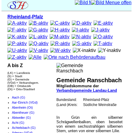
Rheinland-Pfalz
A bis Z
(LK) = Landkreis
(S) = Stadt
Gemeinde Ranschbach
(G) = Gemeinde
(VGd) = Verbandsgem.
Mitgliedskommune der
(OB) = Ortsbezirk
(Ot) = Orts-/Stadtteil
Verbandsgemeinde Landau-Land
Aach (G)
Bundesland:
Rheinland-Pfalz
Aar-Einrich (VGd)
(Land-)Kreis:
Südliche Weinstraße
Abenheim (Ot)
Abentheuer (G)
In Grün ein silberner
Abtweiler (G)
Schrägwellenbalken, oben beseitet
Acht (G)
von einem sechsstrahligen silbernen
Achtelsbach (G)
Stern, unten von einer silbernen Lilie.
Adenau (VGd)