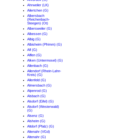
Ahrweiler (LK)
Ailertchen (G)
Albersbach
(Reichenbach-
Steegen) (Ot)
Albersweiler (G)
Albessen (G)
Albig (G)
Albisheim (Pfrimm) (G)
Alf (G)
Alflen (G)
Alken (Untermosel) (G)
Allenbach (G)
Allendorf (Rhein-Lahn-
Kreis) (G)
Allenfeld (G)
Almersbach (G)
Alpenrod (G)
Alsbach (G)
Alsdorf (Eifel) (G)
Alsdorf (Westerwald)
(G)
Alsenz (G)
Alsheim (G)
Altdorf (Pfalz) (G)
Altenahr (VGd)
Altenahr (G)