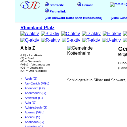
Startseite
Heimat
Partnerlink
[Zur Auswahl-Karte nach Bundesland]
[Zum Gesam
Rheinland-Pfalz
A bis Z
Ge
Mitg
(LK) = Landkreis
(S) = Stadt
(G) = Gemeinde
Bund
(VGd) = Verbandsgem.
(OB) = Ortsbezirk
(Land
(Ot) = Orts-/Stadtteil
Aach (G)
Schild geteilt in Silber und Schwarz,
Aar-Einrich (VGd)
Abenheim (Ot)
Abentheuer (G)
Abtweiler (G)
Acht (G)
Achtelsbach (G)
Adenau (VGd)
Adenau (S)
Adenbach (G)
Ahrbrück (G)