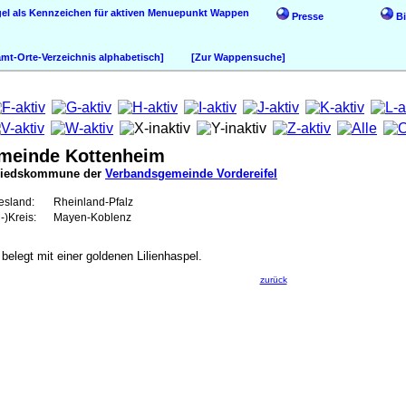
Wappen
Presse
Bi
t-Orte-Verzeichnis alphabetisch]
[Zur Wappensuche]
meinde Kottenheim
liedskommune der
Verbandsgemeinde Vordereifel
esland:
Rheinland-Pfalz
-)Kreis:
Mayen-Koblenz
 belegt mit einer goldenen Lilienhaspel.
zurück