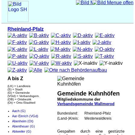
Rheinland-Pfalz
A bis Z
(LK) = Landkreis
(S) = Stadt
Gemeinde Kuhnhöfen
(G) = Gemeinde
(VGd) = Verbandsgem.
Mitgliedskommune der
(OB) = Ortsbezirk
(Ot) = Orts-/Stadtteil
Verbandsgemeinde Wallmerod
Aach (G)
Bundesland:
Rheinland-Pfalz
Aar-Einrich (VGd)
(Land-)Kreis:
Westerwaldkreis
Abenheim (Ot)
Abentheuer (G)
Gespalten durch eine gestürzte
Abtweiler (G)