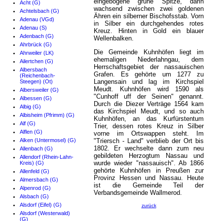
eingebogene grüne Spitze, darin
Acht (G)
wachsend zwischen zwei goldenen
Achtelsbach (G)
Ähren ein silberner Bischofsstab. Vorn
Adenau (VGd)
in Silber ein durchgehendes rotes
Adenau (S)
Kreuz. Hinten in Gold ein blauer
Adenbach (G)
Wellenbalken.
Ahrbrück (G)
Die Gemeinde Kuhnhöfen liegt im
Ahrweiler (LK)
ehemaligen Niederlahngau, dem
Ailertchen (G)
Herrschaftsgebiet der nassauischen
Albersbach
Grafen. Es gehörte um 1277 zu
(Reichenbach-
Langensain und lag im Kirchspiel
Steegen) (Ot)
Meudt. Kuhnhöfen wird 1590 als
Albersweiler (G)
"Cunhoff uff der Seinen" genannt.
Albessen (G)
Durch die Diezer Verträge 1564 kam
Albig (G)
das Kirchspiel Meudt, und so auch
Albisheim (Pfrimm) (G)
Kuhnhöfen, an das Kurfürstentum
Alf (G)
Trier, dessen rotes Kreuz in Silber
Alflen (G)
vorne im Ortswappen steht. Im
Alken (Untermosel) (G)
"Triersch - Land" verblieb der Ort bis
1802. Er wechselte dann zum neu
Allenbach (G)
gebildeten Herzogtum Nassau und
Allendorf (Rhein-Lahn-
wurde wieder "nassauisch". Ab 1866
Kreis) (G)
gehörte Kuhnhöfen in Preußen zur
Allenfeld (G)
Provinz Hessen und Nassau. Heute
Almersbach (G)
ist die Gemeinde Teil der
Alpenrod (G)
Verbandsgemeinde Wallmerod.
Alsbach (G)
Alsdorf (Eifel) (G)
zurück
Alsdorf (Westerwald)
(G)