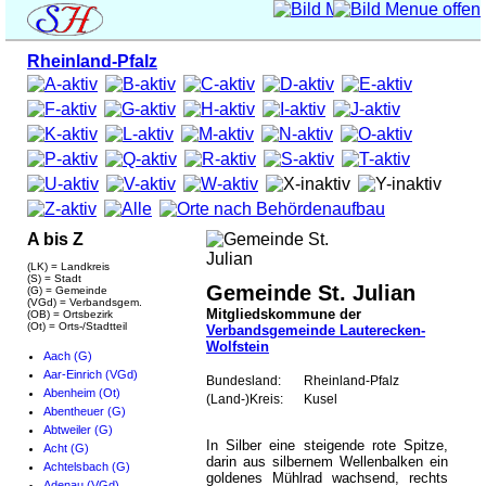
Rheinland-Pfalz
A bis Z
(LK) = Landkreis
(S) = Stadt
Gemeinde St. Julian
(G) = Gemeinde
(VGd) = Verbandsgem.
Mitgliedskommune der
(OB) = Ortsbezirk
(Ot) = Orts-/Stadtteil
Verbandsgemeinde Lauterecken-
Wolfstein
Aach (G)
Aar-Einrich (VGd)
Bundesland:
Rheinland-Pfalz
Abenheim (Ot)
(Land-)Kreis:
Kusel
Abentheuer (G)
Abtweiler (G)
In Silber eine steigende rote Spitze,
Acht (G)
darin aus silbernem Wellenbalken ein
Achtelsbach (G)
goldenes Mühlrad wachsend, rechts
Adenau (VGd)