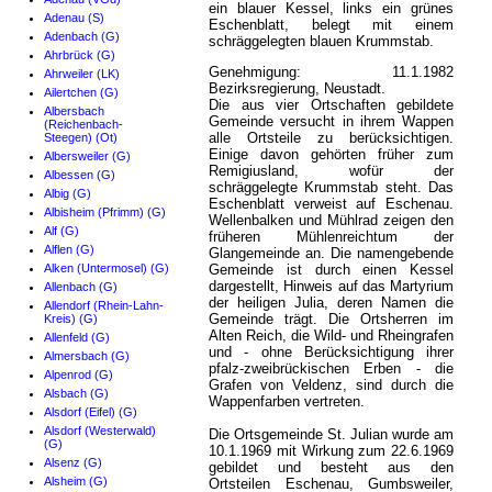
ein blauer Kessel, links ein grünes
Adenau (S)
Eschenblatt, belegt mit einem
Adenbach (G)
schräggelegten blauen Krummstab.
Ahrbrück (G)
Genehmigung: 11.1.1982
Ahrweiler (LK)
Bezirksregierung, Neustadt.
Ailertchen (G)
Die aus vier Ortschaften gebildete
Albersbach
Gemeinde versucht in ihrem Wappen
(Reichenbach-
alle Ortsteile zu berücksichtigen.
Steegen) (Ot)
Einige davon gehörten früher zum
Albersweiler (G)
Remigiusland, wofür der
Albessen (G)
schräggelegte Krummstab steht. Das
Albig (G)
Eschenblatt verweist auf Eschenau.
Albisheim (Pfrimm) (G)
Wellenbalken und Mühlrad zeigen den
Alf (G)
früheren Mühlenreichtum der
Alflen (G)
Glangemeinde an. Die namengebende
Alken (Untermosel) (G)
Gemeinde ist durch einen Kessel
dargestellt, Hinweis auf das Martyrium
Allenbach (G)
der heiligen Julia, deren Namen die
Allendorf (Rhein-Lahn-
Gemeinde trägt. Die Ortsherren im
Kreis) (G)
Alten Reich, die Wild- und Rheingrafen
Allenfeld (G)
und - ohne Berücksichtigung ihrer
Almersbach (G)
pfalz-zweibrückischen Erben - die
Alpenrod (G)
Grafen von Veldenz, sind durch die
Alsbach (G)
Wappenfarben vertreten.
Alsdorf (Eifel) (G)
Alsdorf (Westerwald)
Die Ortsgemeinde St. Julian wurde am
(G)
10.1.1969 mit Wirkung zum 22.6.1969
Alsenz (G)
gebildet und besteht aus den
Alsheim (G)
Ortsteilen Eschenau, Gumbsweiler,