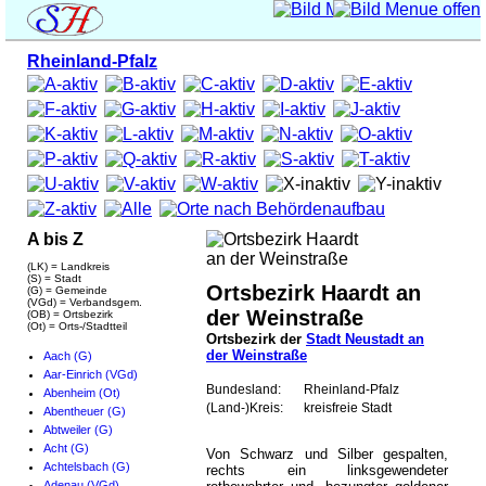
Rheinland-Pfalz
A bis Z
(LK) = Landkreis
(S) = Stadt
Ortsbezirk Haardt an
(G) = Gemeinde
(VGd) = Verbandsgem.
der Weinstraße
(OB) = Ortsbezirk
(Ot) = Orts-/Stadtteil
Ortsbezirk der
Stadt Neustadt an
der Weinstraße
Aach (G)
Aar-Einrich (VGd)
Bundesland:
Rheinland-Pfalz
Abenheim (Ot)
(Land-)Kreis:
kreisfreie Stadt
Abentheuer (G)
Abtweiler (G)
Acht (G)
Von Schwarz und Silber gespalten,
Achtelsbach (G)
rechts ein linksgewendeter
Adenau (VGd)