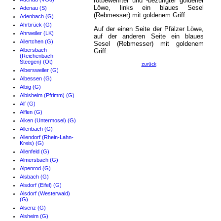
rotbewehrter und -bezungter goldener
Löwe, links ein blaues Sesel
Adenau (S)
(Rebmesser) mit goldenem Griff.
Adenbach (G)
Ahrbrück (G)
Auf der einen Seite der Pfälzer Löwe,
Ahrweiler (LK)
auf der anderen Seite ein blaues
Ailertchen (G)
Sesel (Rebmesser) mit goldenem
Albersbach
Griff.
(Reichenbach-
Steegen) (Ot)
zurück
Albersweiler (G)
Albessen (G)
Albig (G)
Albisheim (Pfrimm) (G)
Alf (G)
Alflen (G)
Alken (Untermosel) (G)
Allenbach (G)
Allendorf (Rhein-Lahn-
Kreis) (G)
Allenfeld (G)
Almersbach (G)
Alpenrod (G)
Alsbach (G)
Alsdorf (Eifel) (G)
Alsdorf (Westerwald)
(G)
Alsenz (G)
Alsheim (G)