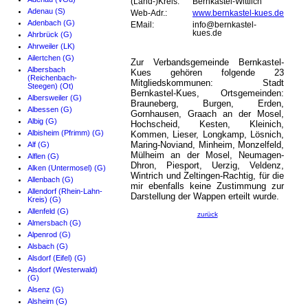
(Land-)Kreis:
Bernkastel-Wittlich
Adenau (S)
Web-Adr.:
www.bernkastel-kues.de
Adenbach (G)
EMail:
info@bernkastel-
kues.de
Ahrbrück (G)
Ahrweiler (LK)
Ailertchen (G)
Zur Verbandsgemeinde Bernkastel-
Albersbach
Kues gehören folgende 23
(Reichenbach-
Mitgliedskommunen: Stadt
Steegen) (Ot)
Bernkastel-Kues, Ortsgemeinden:
Albersweiler (G)
Brauneberg, Burgen, Erden,
Albessen (G)
Gornhausen, Graach an der Mosel,
Albig (G)
Hochscheid, Kesten, Kleinich,
Albisheim (Pfrimm) (G)
Kommen, Lieser, Longkamp, Lösnich,
Maring-Noviand, Minheim, Monzelfeld,
Alf (G)
Mülheim an der Mosel, Neumagen-
Alflen (G)
Dhron, Piesport, Uerzig, Veldenz,
Alken (Untermosel) (G)
Wintrich und Zeltingen-Rachtig, für die
Allenbach (G)
mir ebenfalls keine Zustimmung zur
Allendorf (Rhein-Lahn-
Darstellung der Wappen erteilt wurde.
Kreis) (G)
Allenfeld (G)
zurück
Almersbach (G)
Alpenrod (G)
Alsbach (G)
Alsdorf (Eifel) (G)
Alsdorf (Westerwald)
(G)
Alsenz (G)
Alsheim (G)