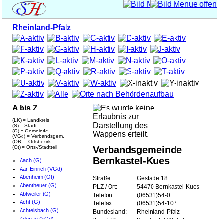
Rheinland-Pfalz
A bis Z
(LK) = Landkreis
(S) = Stadt
(G) = Gemeinde
(VGd) = Verbandsgem.
(OB) = Ortsbezirk
(Ot) = Orts-/Stadtteil
Verbandsgemeinde
Bernkastel-Kues
Aach (G)
Aar-Einrich (VGd)
Abenheim (Ot)
Straße:
Gestade 18
Abentheuer (G)
PLZ / Ort:
54470 Bernkastel-Kues
Abtweiler (G)
Telefon:
(06531)54-0
Acht (G)
Telefax:
(06531)54-107
Achtelsbach (G)
Bundesland:
Rheinland-Pfalz
Adenau (VGd)