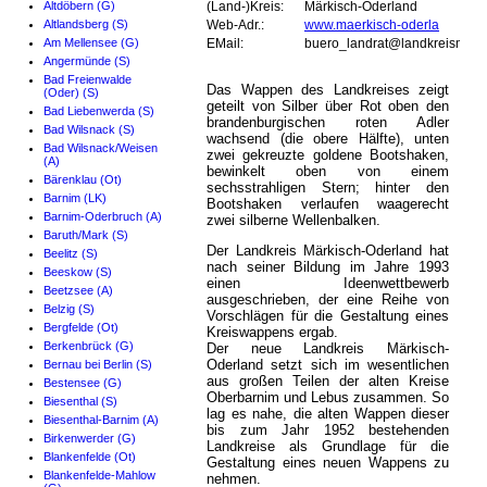
Altdöbern (G)
(Land-)Kreis:
Märkisch-Oderland
Altlandsberg (S)
Web-Adr.:
www.maerkisch-oderla
Am Mellensee (G)
EMail:
buero_landrat@landkreismol.
Angermünde (S)
Bad Freienwalde
Das Wappen des Landkreises zeigt
(Oder) (S)
geteilt von Silber über Rot oben den
Bad Liebenwerda (S)
brandenburgischen roten Adler
Bad Wilsnack (S)
wachsend (die obere Hälfte), unten
Bad Wilsnack/Weisen
zwei gekreuzte goldene Bootshaken,
(A)
bewinkelt oben von einem
Bärenklau (Ot)
sechsstrahligen Stern; hinter den
Barnim (LK)
Bootshaken verlaufen waagerecht
Barnim-Oderbruch (A)
zwei silberne Wellenbalken.
Baruth/Mark (S)
Der Landkreis Märkisch-Oderland hat
Beelitz (S)
nach seiner Bildung im Jahre 1993
Beeskow (S)
einen Ideenwettbewerb
Beetzsee (A)
ausgeschrieben, der eine Reihe von
Belzig (S)
Vorschlägen für die Gestaltung eines
Bergfelde (Ot)
Kreiswappens ergab.
Berkenbrück (G)
Der neue Landkreis Märkisch-
Oderland setzt sich im wesentlichen
Bernau bei Berlin (S)
aus großen Teilen der alten Kreise
Bestensee (G)
Oberbarnim und Lebus zusammen. So
Biesenthal (S)
lag es nahe, die alten Wappen dieser
Biesenthal-Barnim (A)
bis zum Jahr 1952 bestehenden
Birkenwerder (G)
Landkreise als Grundlage für die
Blankenfelde (Ot)
Gestaltung eines neuen Wappens zu
Blankenfelde-Mahlow
nehmen.