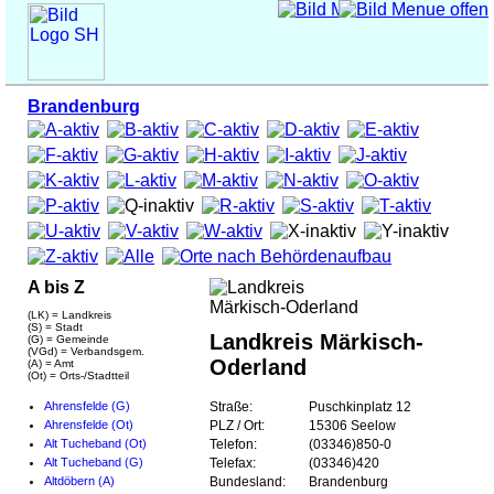
Brandenburg
A bis Z
(LK) = Landkreis
(S) = Stadt
Landkreis Märkisch-
(G) = Gemeinde
(VGd) = Verbandsgem.
Oderland
(A) = Amt
(Ot) = Orts-/Stadtteil
Ahrensfelde (G)
Straße:
Puschkinplatz 12
Ahrensfelde (Ot)
PLZ / Ort:
15306 Seelow
Alt Tucheband (Ot)
Telefon:
(03346)850-0
Alt Tucheband (G)
Telefax:
(03346)420
Altdöbern (A)
Bundesland:
Brandenburg