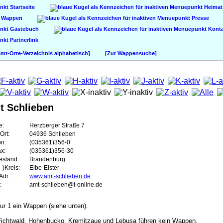
Startseite
Heimat
Wappen
Presse
Gästebuch
Konta
Partnerlink
t-Orte-Verzeichnis alphabetisch]
[Zur Wappensuche]
t Schlieben
e:
Herzberger Straße 7
Ort:
04936 Schlieben
on:
(035361)356-0
ax:
(035361)356-30
esland:
Brandenburg
-)Kreis:
Elbe-Elster
dr.:
www.amt-schlieben.de
:
amt-schlieben@t-online.de
r 1 ein Wappen (siehe unten).
Fichtwald, Hohenbucko, Kremitzaue und Lebusa führen kein Wappen.