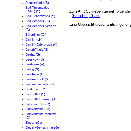
Angermünde (S)
Bad Freienwalde
Zum Amt Schlieben gehört folgend
(Oder) (S)
-
Schlieben, Stadt
Bad Liebenwerda (S)
Bad Wilsnack (S)
Eine Übersicht dieser amtsangehör
Bad Wilsnack/Weisen
(A)
Bärenklau (Ot)
Barnim (LK)
Barnim-Oderbruch (A)
Baruth/Mark (S)
Beelitz (S)
Beeskow (S)
Beetzsee (A)
Belzig (S)
Bergfelde (Ot)
Berkenbrück (G)
Bernau bei Berlin (S)
Bestensee (G)
Biesenthal (S)
Biesenthal-Barnim (A)
Birkenwerder (G)
Blankenfelde (Ot)
Blankenfelde-Mahlow
(G)
Bleyen (Ot)
Bleyen-Genschmar (G)