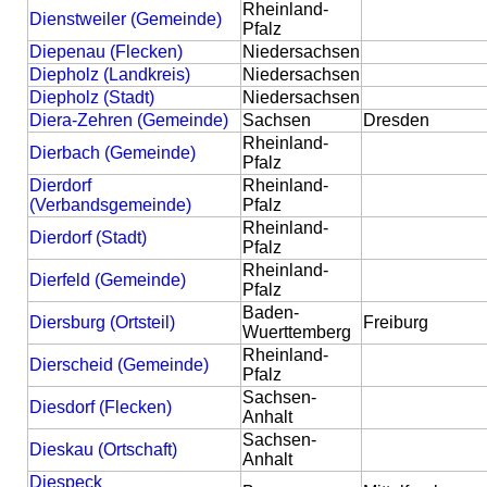
Rheinland-
Dienstweiler (Gemeinde)
Pfalz
Diepenau (Flecken)
Niedersachsen
Diepholz (Landkreis)
Niedersachsen
Diepholz (Stadt)
Niedersachsen
Diera-Zehren (Gemeinde)
Sachsen
Dresden
Rheinland-
Dierbach (Gemeinde)
Pfalz
Dierdorf
Rheinland-
(Verbandsgemeinde)
Pfalz
Rheinland-
Dierdorf (Stadt)
Pfalz
Rheinland-
Dierfeld (Gemeinde)
Pfalz
Baden-
Diersburg (Ortsteil)
Freiburg
Wuerttemberg
Rheinland-
Dierscheid (Gemeinde)
Pfalz
Sachsen-
Diesdorf (Flecken)
Anhalt
Sachsen-
Dieskau (Ortschaft)
Anhalt
Diespeck