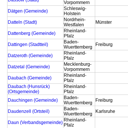
Vorpommern
Schleswig-
Dätgen (Gemeinde)
Holstein
Nordrhein-
Datteln (Stadt)
Münster
Westfalen
Rheinland-
Dattenberg (Gemeinde)
Pfalz
Baden-
Dattingen (Stadtteil)
Freiburg
Wuerttemberg
Rheinland-
Datzeroth (Gemeinde)
Pfalz
Mecklenburg-
Datzetal (Gemeinde)
Vorpommern
Rheinland-
Daubach (Gemeinde)
Pfalz
Daubach (Hunsrück)
Rheinland-
(Ortsgemeinde)
Pfalz
Baden-
Dauchingen (Gemeinde)
Freiburg
Wuerttemberg
Baden-
Daudenzell (Ortsteil)
Karlsruhe
Wuerttemberg
Rheinland-
Daun (Verbandsgemeinde)
Pfalz