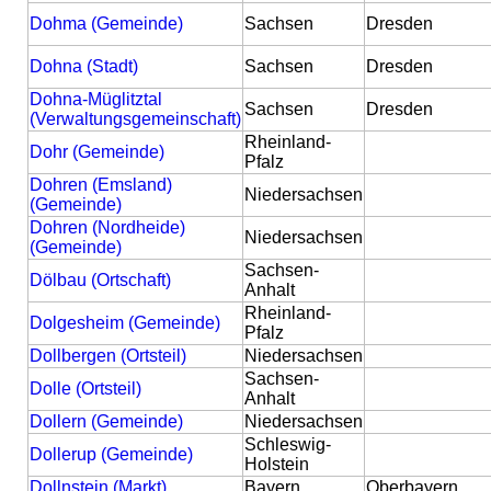
Dohma (Gemeinde)
Sachsen
Dresden
Dohna (Stadt)
Sachsen
Dresden
Dohna-Müglitztal
Sachsen
Dresden
(Verwaltungsgemeinschaft)
Rheinland-
Dohr (Gemeinde)
Pfalz
Dohren (Emsland)
Niedersachsen
(Gemeinde)
Dohren (Nordheide)
Niedersachsen
(Gemeinde)
Sachsen-
Dölbau (Ortschaft)
Anhalt
Rheinland-
Dolgesheim (Gemeinde)
Pfalz
Dollbergen (Ortsteil)
Niedersachsen
Sachsen-
Dolle (Ortsteil)
Anhalt
Dollern (Gemeinde)
Niedersachsen
Schleswig-
Dollerup (Gemeinde)
Holstein
Dollnstein (Markt)
Bayern
Oberbayern