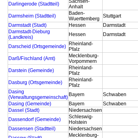
Sachsen-
Darlingerode (Stadtteil)
Anhalt
Baden-
Darmsheim (Stadtteil)
Stuttgart
Wuerttemberg
Darmstadt (Stadt)
Hessen
Darmstadt
Darmstadt-Dieburg
Hessen
Darmstadt
(Landkreis)
Rheinland-
Darscheid (Ortsgemeinde)
Pfalz
Mecklenburg-
Darß/Fischland (Amt)
Vorpommern
Rheinland-
Darstein (Gemeinde)
Pfalz
Rheinland-
Dasburg (Ortsgemeinde)
Pfalz
Dasing
Bayern
Schwaben
(Verwaltungsgemeinschaft)
Dasing (Gemeinde)
Bayern
Schwaben
Dassel (Stadt)
Niedersachsen
Schleswig-
Dassendorf (Gemeinde)
Holstein
Dassensen (Stadtteil)
Niedersachsen
Mecklenburg-
Dassow (Stadt)