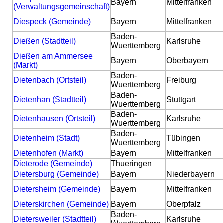
Bayern
Mittelfranken
(Verwaltungsgemeinschaft)
Diespeck (Gemeinde)
Bayern
Mittelfranken
Baden-
Dießen (Stadtteil)
Karlsruhe
Wuerttemberg
Dießen am Ammersee
Bayern
Oberbayern
(Markt)
Baden-
Dietenbach (Ortsteil)
Freiburg
Wuerttemberg
Baden-
Dietenhan (Stadtteil)
Stuttgart
Wuerttemberg
Baden-
Dietenhausen (Ortsteil)
Karlsruhe
Wuerttemberg
Baden-
Dietenheim (Stadt)
Tübingen
Wuerttemberg
Dietenhofen (Markt)
Bayern
Mittelfranken
Dieterode (Gemeinde)
Thueringen
Dietersburg (Gemeinde)
Bayern
Niederbayern
Dietersheim (Gemeinde)
Bayern
Mittelfranken
Dieterskirchen (Gemeinde)
Bayern
Oberpfalz
Baden-
Dietersweiler (Stadtteil)
Karlsruhe