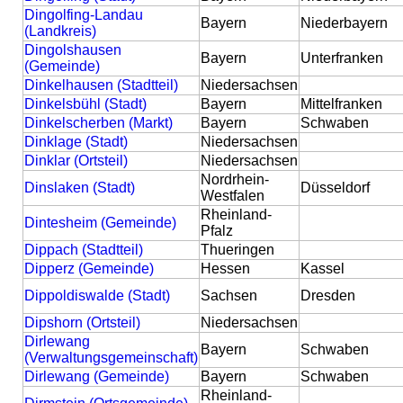
Dingolfing-Landau
Bayern
Niederbayern
(Landkreis)
Dingolshausen
Bayern
Unterfranken
(Gemeinde)
Dinkelhausen (Stadtteil)
Niedersachsen
Dinkelsbühl (Stadt)
Bayern
Mittelfranken
Dinkelscherben (Markt)
Bayern
Schwaben
Dinklage (Stadt)
Niedersachsen
Dinklar (Ortsteil)
Niedersachsen
Nordrhein-
Dinslaken (Stadt)
Düsseldorf
Westfalen
Rheinland-
Dintesheim (Gemeinde)
Pfalz
Dippach (Stadtteil)
Thueringen
Dipperz (Gemeinde)
Hessen
Kassel
Dippoldiswalde (Stadt)
Sachsen
Dresden
Dipshorn (Ortsteil)
Niedersachsen
Dirlewang
Bayern
Schwaben
(Verwaltungsgemeinschaft)
Dirlewang (Gemeinde)
Bayern
Schwaben
Rheinland-