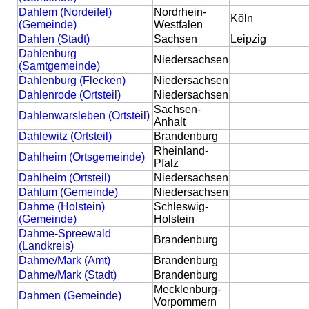
Dahlem (Nordeifel)
Nordrhein-
Köln
(Gemeinde)
Westfalen
Dahlen (Stadt)
Sachsen
Leipzig
Dahlenburg
Niedersachsen
(Samtgemeinde)
Dahlenburg (Flecken)
Niedersachsen
Dahlenrode (Ortsteil)
Niedersachsen
Sachsen-
Dahlenwarsleben (Ortsteil)
Anhalt
Dahlewitz (Ortsteil)
Brandenburg
Rheinland-
Dahlheim (Ortsgemeinde)
Pfalz
Dahlheim (Ortsteil)
Niedersachsen
Dahlum (Gemeinde)
Niedersachsen
Dahme (Holstein)
Schleswig-
(Gemeinde)
Holstein
Dahme-Spreewald
Brandenburg
(Landkreis)
Dahme/Mark (Amt)
Brandenburg
Dahme/Mark (Stadt)
Brandenburg
Mecklenburg-
Dahmen (Gemeinde)
Vorpommern