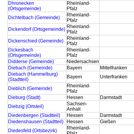
Dhronecken
Rheinland-
(Ortsgemeinde)
Pfalz
Rheinland-
Dichtelbach (Gemeinde)
Pfalz
Rheinland-
Dickendorf (Ortsgemeinde)
Pfalz
Rheinland-
Dickenschied (Gemeinde)
Pfalz
Dickesbach
Rheinland-
(Ortsgemeinde)
Pfalz
Didderse (Gemeinde)
Niedersachsen
Diebach (Gemeinde)
Bayern
Mittelfranken
Diebach (Hammelburg)
Bayern
Unterfranken
(Stadtteil)
Rheinland-
Dieblich (Gemeinde)
Pfalz
Dieburg (Stadt)
Hessen
Darmstadt
Sachsen-
Diebzig (Ortsteil)
Anhalt
Diedenbergen (Stadtteil)
Hessen
Darmstadt
Diedenshausen (Stadtteil)
Hessen
Gießen
Rheinland-
Diedesfeld (Ortsbezirk)
Pfalz