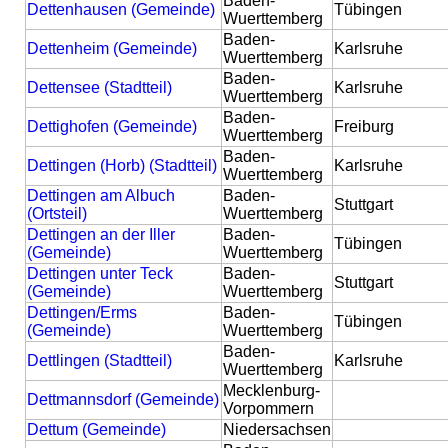
Baden-
Dettenhausen (Gemeinde)
Tübingen
Wuerttemberg
Baden-
Dettenheim (Gemeinde)
Karlsruhe
Wuerttemberg
Baden-
Dettensee (Stadtteil)
Karlsruhe
Wuerttemberg
Baden-
Dettighofen (Gemeinde)
Freiburg
Wuerttemberg
Baden-
Dettingen (Horb) (Stadtteil)
Karlsruhe
Wuerttemberg
Dettingen am Albuch
Baden-
Stuttgart
(Ortsteil)
Wuerttemberg
Dettingen an der Iller
Baden-
Tübingen
(Gemeinde)
Wuerttemberg
Dettingen unter Teck
Baden-
Stuttgart
(Gemeinde)
Wuerttemberg
Dettingen/Erms
Baden-
Tübingen
(Gemeinde)
Wuerttemberg
Baden-
Dettlingen (Stadtteil)
Karlsruhe
Wuerttemberg
Mecklenburg-
Dettmannsdorf (Gemeinde)
Vorpommern
Dettum (Gemeinde)
Niedersachsen