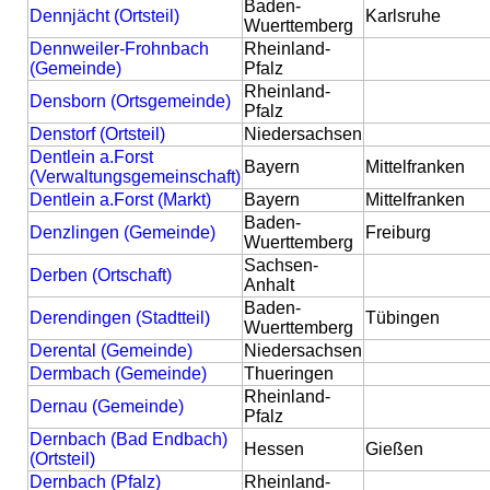
Baden-
Dennjächt (Ortsteil)
Karlsruhe
Wuerttemberg
Dennweiler-Frohnbach
Rheinland-
(Gemeinde)
Pfalz
Rheinland-
Densborn (Ortsgemeinde)
Pfalz
Denstorf (Ortsteil)
Niedersachsen
Dentlein a.Forst
Bayern
Mittelfranken
(Verwaltungsgemeinschaft)
Dentlein a.Forst (Markt)
Bayern
Mittelfranken
Baden-
Denzlingen (Gemeinde)
Freiburg
Wuerttemberg
Sachsen-
Derben (Ortschaft)
Anhalt
Baden-
Derendingen (Stadtteil)
Tübingen
Wuerttemberg
Derental (Gemeinde)
Niedersachsen
Dermbach (Gemeinde)
Thueringen
Rheinland-
Dernau (Gemeinde)
Pfalz
Dernbach (Bad Endbach)
Hessen
Gießen
(Ortsteil)
Dernbach (Pfalz)
Rheinland-