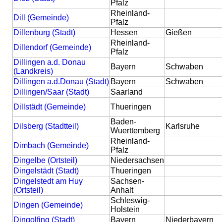
Pfalz
Rheinland-
Dill (Gemeinde)
Pfalz
Dillenburg (Stadt)
Hessen
Gießen
Rheinland-
Dillendorf (Gemeinde)
Pfalz
Dillingen a.d. Donau
Bayern
Schwaben
(Landkreis)
Dillingen a.d.Donau (Stadt)
Bayern
Schwaben
Dillingen/Saar (Stadt)
Saarland
Dillstädt (Gemeinde)
Thueringen
Baden-
Dilsberg (Stadtteil)
Karlsruhe
Wuerttemberg
Rheinland-
Dimbach (Gemeinde)
Pfalz
Dingelbe (Ortsteil)
Niedersachsen
Dingelstädt (Stadt)
Thueringen
Dingelstedt am Huy
Sachsen-
(Ortsteil)
Anhalt
Schleswig-
Dingen (Gemeinde)
Holstein
Dingolfing (Stadt)
Bayern
Niederbayern