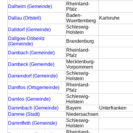
Rheinland-
Dalheim (Gemeinde)
Pfalz
Baden-
Dallau (Ortsteil)
Karlsruhe
Wuerttemberg
Schleswig-
Dalldorf (Gemeinde)
Holstein
Dallgow-Döberitz
Brandenburg
(Gemeinde)
Rheinland-
Dambach (Gemeinde)
Pfalz
Mecklenburg-
Dambeck (Gemeinde)
Vorpommern
Schleswig-
Damendorf (Gemeinde)
Holstein
Rheinland-
Damflos (Ortsgemeinde)
Pfalz
Schleswig-
Damlos (Gemeinde)
Holstein
Dammbach (Gemeinde)
Bayern
Unterfranken
Damme (Stadt)
Niedersachsen
Schleswig-
Dammfleth (Gemeinde)
Holstein
Rheinland-