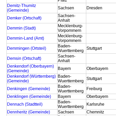
Pfalz
Demitz-Thumitz
Sachsen
Dresden
(Gemeinde)
Sachsen-
Demker (Ortschaft)
Anhalt
Mecklenburg-
Demmin (Stadt)
Vorpommern
Mecklenburg-
Demmin-Land (Amt)
Vorpommern
Baden-
Demmingen (Ortsteil)
Stuttgart
Wuerttemberg
Sachsen-
Demsin (Ortschaft)
Anhalt
Denkendorf (Oberbayern)
Bayern
Oberbayern
(Gemeinde)
Denkendorf (Württemberg)
Baden-
Stuttgart
(Gemeinde)
Wuerttemberg
Baden-
Denkingen (Gemeinde)
Freiburg
Wuerttemberg
Denklingen (Gemeinde)
Bayern
Oberbayern
Baden-
Dennach (Stadtteil)
Karlsruhe
Wuerttemberg
Dennheritz (Gemeinde)
Sachsen
Chemnitz