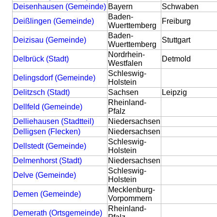
Deisenhausen (Gemeinde)
Bayern
Schwaben
Baden-
Deißlingen (Gemeinde)
Freiburg
Wuerttemberg
Baden-
Deizisau (Gemeinde)
Stuttgart
Wuerttemberg
Nordrhein-
Delbrück (Stadt)
Detmold
Westfalen
Schleswig-
Delingsdorf (Gemeinde)
Holstein
Delitzsch (Stadt)
Sachsen
Leipzig
Rheinland-
Dellfeld (Gemeinde)
Pfalz
Delliehausen (Stadtteil)
Niedersachsen
Delligsen (Flecken)
Niedersachsen
Schleswig-
Dellstedt (Gemeinde)
Holstein
Delmenhorst (Stadt)
Niedersachsen
Schleswig-
Delve (Gemeinde)
Holstein
Mecklenburg-
Demen (Gemeinde)
Vorpommern
Rheinland-
Demerath (Ortsgemeinde)