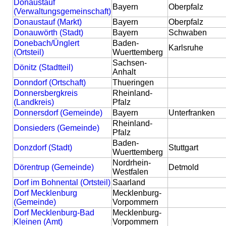
Donaustauf
Bayern
Oberpfalz
(Verwaltungsgemeinschaft)
Donaustauf (Markt)
Bayern
Oberpfalz
Donauwörth (Stadt)
Bayern
Schwaben
Donebach/Ünglert
Baden-
Karlsruhe
(Ortsteil)
Wuerttemberg
Sachsen-
Dönitz (Stadtteil)
Anhalt
Donndorf (Ortschaft)
Thueringen
Donnersbergkreis
Rheinland-
(Landkreis)
Pfalz
Donnersdorf (Gemeinde)
Bayern
Unterfranken
Rheinland-
Donsieders (Gemeinde)
Pfalz
Baden-
Donzdorf (Stadt)
Stuttgart
Wuerttemberg
Nordrhein-
Dörentrup (Gemeinde)
Detmold
Westfalen
Dorf im Bohnental (Ortsteil)
Saarland
Dorf Mecklenburg
Mecklenburg-
(Gemeinde)
Vorpommern
Dorf Mecklenburg-Bad
Mecklenburg-
Kleinen (Amt)
Vorpommern