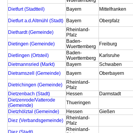
Wuerttemberg
Dietfurt (Stadtteil)
Bayern
Mittelfranken
Dietfurt a.d.Altmühl (Stadt)
Bayern
Oberpfalz
Rheinland-
Diethardt (Gemeinde)
Pfalz
Baden-
Dietingen (Gemeinde)
Freiburg
Wuerttemberg
Baden-
Dietlingen (Ortsteil)
Karlsruhe
Wuerttemberg
Dietmannsried (Markt)
Bayern
Schwaben
Dietramszell (Gemeinde)
Bayern
Oberbayern
Rheinland-
Dietrichingen (Gemeinde)
Pfalz
Dietzenbach (Stadt)
Hessen
Darmstadt
Dietzenrode/Vatterode
Thueringen
(Gemeinde)
Dietzhölztal (Gemeinde)
Hessen
Gießen
Rheinland-
Diez (Verbandsgemeinde)
Pfalz
Rheinland-
Diez (Stadt)