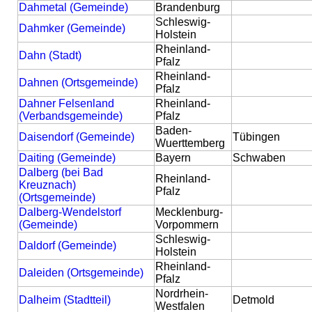
Dahmetal (Gemeinde)
Brandenburg
Schleswig-
Dahmker (Gemeinde)
Holstein
Rheinland-
Dahn (Stadt)
Pfalz
Rheinland-
Dahnen (Ortsgemeinde)
Pfalz
Dahner Felsenland
Rheinland-
(Verbandsgemeinde)
Pfalz
Baden-
Daisendorf (Gemeinde)
Tübingen
Wuerttemberg
Daiting (Gemeinde)
Bayern
Schwaben
Dalberg (bei Bad
Rheinland-
Kreuznach)
Pfalz
(Ortsgemeinde)
Dalberg-Wendelstorf
Mecklenburg-
(Gemeinde)
Vorpommern
Schleswig-
Daldorf (Gemeinde)
Holstein
Rheinland-
Daleiden (Ortsgemeinde)
Pfalz
Nordrhein-
Dalheim (Stadtteil)
Detmold
Westfalen