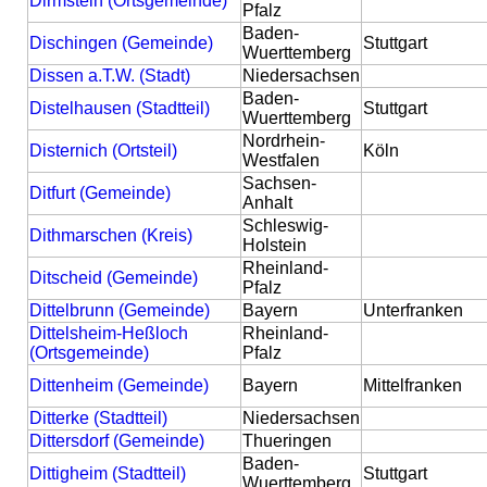
Dirmstein (Ortsgemeinde)
Pfalz
Baden-
Dischingen (Gemeinde)
Stuttgart
Wuerttemberg
Dissen a.T.W. (Stadt)
Niedersachsen
Baden-
Distelhausen (Stadtteil)
Stuttgart
Wuerttemberg
Nordrhein-
Disternich (Ortsteil)
Köln
Westfalen
Sachsen-
Ditfurt (Gemeinde)
Anhalt
Schleswig-
Dithmarschen (Kreis)
Holstein
Rheinland-
Ditscheid (Gemeinde)
Pfalz
Dittelbrunn (Gemeinde)
Bayern
Unterfranken
Dittelsheim-Heßloch
Rheinland-
(Ortsgemeinde)
Pfalz
Dittenheim (Gemeinde)
Bayern
Mittelfranken
Ditterke (Stadtteil)
Niedersachsen
Dittersdorf (Gemeinde)
Thueringen
Baden-
Dittigheim (Stadtteil)
Stuttgart
Wuerttemberg