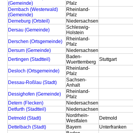
(Gemeinde)
Pfalz
Dernbach (Westerwald)
Rheinland-
(Gemeinde)
Pfalz
Derneburg (Ortsteil)
Niedersachsen
Schleswig-
Dersau (Gemeinde)
Holstein
Rheinland-
Derschen (Ortsgemeinde)
Pfalz
Dersum (Gemeinde)
Niedersachsen
Baden-
Dertingen (Stadtteil)
Stuttgart
Wuerttemberg
Rheinland-
Desloch (Ortsgemeinde)
Pfalz
Sachsen-
Dessau-Roßlau (Stadt)
Anhalt
Rheinland-
Dessighofen (Gemeinde)
Pfalz
Detern (Flecken)
Niedersachsen
Detfurth (Stadtteil)
Niedersachsen
Nordrhein-
Detmold (Stadt)
Detmold
Westfalen
Dettelbach (Stadt)
Bayern
Unterfranken