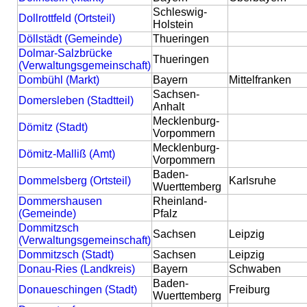
Schleswig-
Dollrottfeld (Ortsteil)
Holstein
Döllstädt (Gemeinde)
Thueringen
Dolmar-Salzbrücke
Thueringen
(Verwaltungsgemeinschaft)
Dombühl (Markt)
Bayern
Mittelfranken
Sachsen-
Domersleben (Stadtteil)
Anhalt
Mecklenburg-
Dömitz (Stadt)
Vorpommern
Mecklenburg-
Dömitz-Malliß (Amt)
Vorpommern
Baden-
Dommelsberg (Ortsteil)
Karlsruhe
Wuerttemberg
Dommershausen
Rheinland-
(Gemeinde)
Pfalz
Dommitzsch
Sachsen
Leipzig
(Verwaltungsgemeinschaft)
Dommitzsch (Stadt)
Sachsen
Leipzig
Donau-Ries (Landkreis)
Bayern
Schwaben
Baden-
Donaueschingen (Stadt)
Freiburg
Wuerttemberg