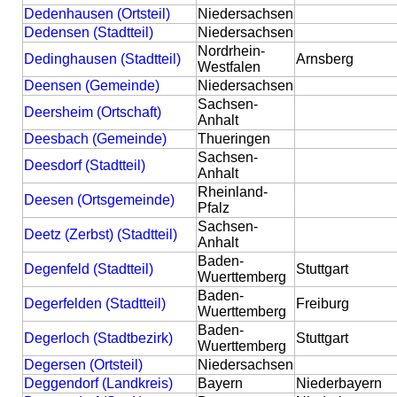
Dedenhausen (Ortsteil)
Niedersachsen
Dedensen (Stadtteil)
Niedersachsen
Nordrhein-
Dedinghausen (Stadtteil)
Arnsberg
Westfalen
Deensen (Gemeinde)
Niedersachsen
Sachsen-
Deersheim (Ortschaft)
Anhalt
Deesbach (Gemeinde)
Thueringen
Sachsen-
Deesdorf (Stadtteil)
Anhalt
Rheinland-
Deesen (Ortsgemeinde)
Pfalz
Sachsen-
Deetz (Zerbst) (Stadtteil)
Anhalt
Baden-
Degenfeld (Stadtteil)
Stuttgart
Wuerttemberg
Baden-
Degerfelden (Stadtteil)
Freiburg
Wuerttemberg
Baden-
Degerloch (Stadtbezirk)
Stuttgart
Wuerttemberg
Degersen (Ortsteil)
Niedersachsen
Deggendorf (Landkreis)
Bayern
Niederbayern