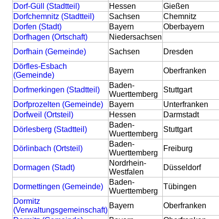
Dorf-Güll (Stadtteil)
Hessen
Gießen
Dorfchemnitz (Stadtteil)
Sachsen
Chemnitz
Dorfen (Stadt)
Bayern
Oberbayern
Dorfhagen (Ortschaft)
Niedersachsen
Dorfhain (Gemeinde)
Sachsen
Dresden
Dörfles-Esbach
Bayern
Oberfranken
(Gemeinde)
Baden-
Dorfmerkingen (Stadtteil)
Stuttgart
Wuerttemberg
Dorfprozelten (Gemeinde)
Bayern
Unterfranken
Dorfweil (Ortsteil)
Hessen
Darmstadt
Baden-
Dörlesberg (Stadtteil)
Stuttgart
Wuerttemberg
Baden-
Dörlinbach (Ortsteil)
Freiburg
Wuerttemberg
Nordrhein-
Dormagen (Stadt)
Düsseldorf
Westfalen
Baden-
Dormettingen (Gemeinde)
Tübingen
Wuerttemberg
Dormitz
Bayern
Oberfranken
(Verwaltungsgemeinschaft)