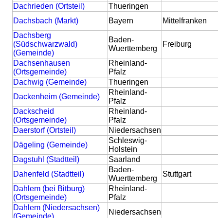
Dachrieden (Ortsteil)
Thueringen
Dachsbach (Markt)
Bayern
Mittelfranken
Dachsberg
Baden-
(Südschwarzwald)
Freiburg
Wuerttemberg
(Gemeinde)
Dachsenhausen
Rheinland-
(Ortsgemeinde)
Pfalz
Dachwig (Gemeinde)
Thueringen
Rheinland-
Dackenheim (Gemeinde)
Pfalz
Dackscheid
Rheinland-
(Ortsgemeinde)
Pfalz
Daerstorf (Ortsteil)
Niedersachsen
Schleswig-
Dägeling (Gemeinde)
Holstein
Dagstuhl (Stadtteil)
Saarland
Baden-
Dahenfeld (Stadtteil)
Stuttgart
Wuerttemberg
Dahlem (bei Bitburg)
Rheinland-
(Ortsgemeinde)
Pfalz
Dahlem (Niedersachsen)
Niedersachsen
(Gemeinde)