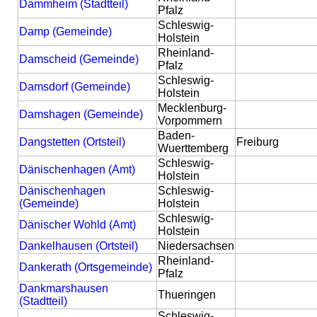
Dammheim (Stadtteil)
Pfalz
Schleswig-
Damp (Gemeinde)
Holstein
Rheinland-
Damscheid (Gemeinde)
Pfalz
Schleswig-
Damsdorf (Gemeinde)
Holstein
Mecklenburg-
Damshagen (Gemeinde)
Vorpommern
Baden-
Dangstetten (Ortsteil)
Freiburg
Wuerttemberg
Schleswig-
Dänischenhagen (Amt)
Holstein
Dänischenhagen
Schleswig-
(Gemeinde)
Holstein
Schleswig-
Dänischer Wohld (Amt)
Holstein
Dankelhausen (Ortsteil)
Niedersachsen
Rheinland-
Dankerath (Ortsgemeinde)
Pfalz
Dankmarshausen
Thueringen
(Stadtteil)
Schleswig-