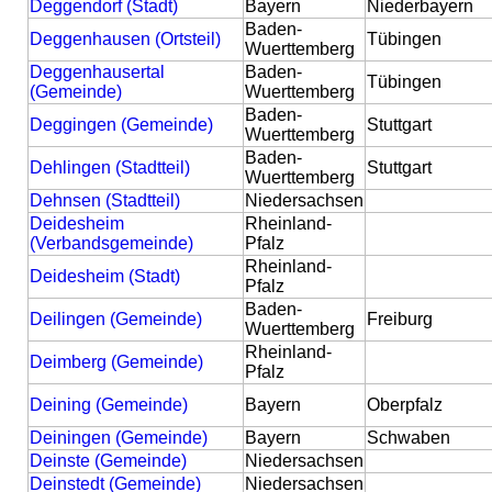
Deggendorf (Stadt)
Bayern
Niederbayern
Baden-
Deggenhausen (Ortsteil)
Tübingen
Wuerttemberg
Deggenhausertal
Baden-
Tübingen
(Gemeinde)
Wuerttemberg
Baden-
Deggingen (Gemeinde)
Stuttgart
Wuerttemberg
Baden-
Dehlingen (Stadtteil)
Stuttgart
Wuerttemberg
Dehnsen (Stadtteil)
Niedersachsen
Deidesheim
Rheinland-
(Verbandsgemeinde)
Pfalz
Rheinland-
Deidesheim (Stadt)
Pfalz
Baden-
Deilingen (Gemeinde)
Freiburg
Wuerttemberg
Rheinland-
Deimberg (Gemeinde)
Pfalz
Deining (Gemeinde)
Bayern
Oberpfalz
Deiningen (Gemeinde)
Bayern
Schwaben
Deinste (Gemeinde)
Niedersachsen
Deinstedt (Gemeinde)
Niedersachsen