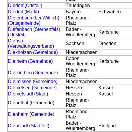
Diedorf (Ortsteil)
Thueringen
Diedorf (Markt)
Bayern
Schwaben
Diefenbach (bei Wittlich)
Rheinland-
(Ortsgemeinde)
Pfalz
Diefenbach (Sternenfels)
Baden-
Karlsruhe
(Ortsteil)
Wuerttemberg
Diehsa
Sachsen
Dresden
(Verwaltungsverband)
Diekholzen (Gemeinde)
Niedersachsen
Baden-
Dielheim (Gemeinde)
Karlsruhe
Wuerttemberg
Rheinland-
Dielkirchen (Gemeinde)
Pfalz
Dielmissen (Gemeinde)
Niedersachsen
Diemelsee (Gemeinde)
Hessen
Kassel
Diemelstadt (Stadt)
Hessen
Kassel
Rheinland-
Dienethal (Gemeinde)
Pfalz
Rheinland-
Dienheim (Gemeinde)
Pfalz
Baden-
Dienstadt (Stadtteil)
Stuttgart
Wuerttemberg