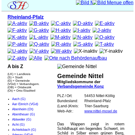
Rheinland-Pfalz
A bis Z
(LK) = Landkreis
Gemeinde Nittel
(S) = Stadt
(G) = Gemeinde
Mitgliedskommune der
(VGd) = Verbandsgem.
Verbandsgemeinde Konz
(OB) = Ortsbezirk
(Ot) = Orts-/Stadtteil
PLZ / Ort:
54453 Nittel-Köllig
Aach (G)
Bundesland:
Rheinland-Pfalz
Aar-Einrich (VGd)
(Land-)Kreis:
Trier-Saarburg
Abenheim (Ot)
Web-Adr.:
www.nittel-mosel.de
Abentheuer (G)
Abtweiler (G)
Das Wappen zeigt in rotem
Acht (G)
Schildhaupt ein liegendes Schwert, im
Achtelsbach (G)
Schild in Silber einen grünen Berg,
Adenau (VGd)