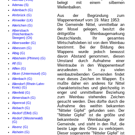
belegt mit einem silbernen
Adenau (S)
Wellenbalken.
Adenbach (G)
Ahrbrück (G)
Aus der Begründung zum
Wappenentwurf vom 19. März 1953:
Ahrweiler (LK)
Die Gemeinde Nittel, unmittelbar an
Ailertchen (G)
der Mosel gelegen, besitzt die
Albersbach
drittgrößte Weinbaugemarkung
(Reichenbach-
Steegen) (Ot)
Deutschlands. Ihr gesamtes
Wirtschaftsleben ist von dem Weinbau
Albersweiler (G)
bestimmt. Bei der Bildung des
Albessen (G)
Wappens wurde jedoch bewusst
Albig (G)
davon Abstand genommen, diesen
Albisheim (Pfrimm) (G)
Umstand durch Aufnahme einer
Alf (G)
Weintraube in den Wappenentwurf
Alflen (G)
anzudeuten. In zu vielen
Alken (Untermosel) (G)
weinbautreibenden Gemeinden findet
man dieses Zeichen im Wappen. Es
Allenbach (G)
mußte daher ein anderes für Nittel
Allendorf (Rhein-Lahn-
Kreis) (G)
charakteristisches und gleichzeitig in
enger und unmittelbarer Beziehung
Allenfeld (G)
zum Weinbau stehendes Zeichen
Almersbach (G)
gesucht werden. Dies dürfte durch die
Alpenrod (G)
Aufnahme des weithin bekannten
Alsbach (G)
"Nitteler Gipfel" gefunden sein. Der
Alsdorf (Eifel) (G)
"Nitteler Gipfel" ist die größte und
Alsdorf (Westerwald)
bekannteste Weinbaulage der
(G)
Gemeinde, und steht in den Ruf, die
Alsenz (G)
beste Lage des Ortes zu verkörpern.
Alsheim (G)
Dieser sogenannte "Nitteler Gipfel" ist