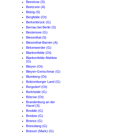
Beeskow (S)
Beetzsee (A)
Belzig (S)
Bergfelde (Ot)
Berkenbrück (G)
Bernau bei Berlin (S)
Bestensee (G)
Biesenthal (S)
Biesenthal-Barnim (A)
Birkenwerder (G)
Blankenfelde (Ot)
Blankenfelde-Mahlow
(G)
Bleyen (Ot)
Bleyen-Genschmar (G)
Blumberg (Ot)
Boitzenburger Land (G)
Borgsdorf (Ot)
Borkheide (G)
Bötzow (Ot)
Brandenburg an der
Havel (S)
Breddin (G)
Bredow (G)
Breese (G)
Brieselang (G)
Briesen (Mark) (G)