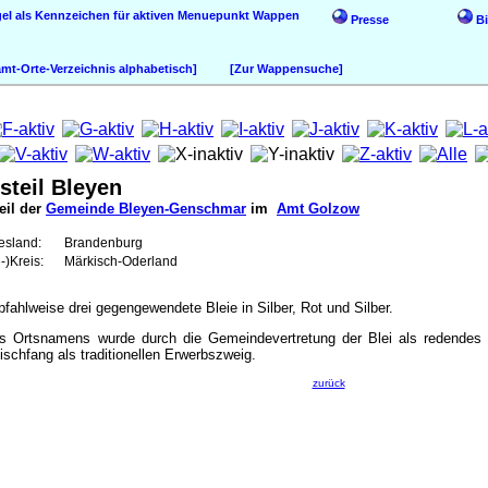
Wappen
Presse
Bi
t-Orte-Verzeichnis alphabetisch]
[Zur Wappensuche]
steil Bleyen
eil der
Gemeinde Bleyen-Genschmar
im
Amt Golzow
esland:
Brandenburg
-)Kreis:
Märkisch-Oderland
 pfahlweise drei gegengewendete Bleie in Silber, Rot und Silber.
es Ortsnamens wurde durch die Gemeindevertretung der Blei als redende
ischfang als traditionellen Erwerbszweig.
zurück