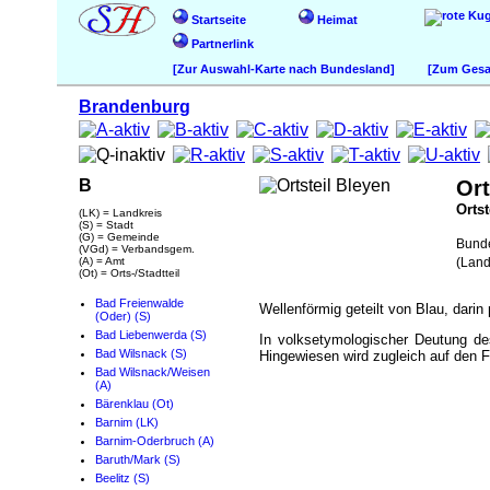
Startseite
Heimat
Partnerlink
[Zur Auswahl-Karte nach Bundesland]
[Zum Gesam
Brandenburg
B
Ort
Ortst
(LK) = Landkreis
(S) = Stadt
(G) = Gemeinde
Bund
(VGd) = Verbandsgem.
(A) = Amt
(Land
(Ot) = Orts-/Stadtteil
Bad Freienwalde
Wellenförmig geteilt von Blau, darin
(Oder) (S)
Bad Liebenwerda (S)
In volksetymologischer Deutung d
Bad Wilsnack (S)
Hingewiesen wird zugleich auf den F
Bad Wilsnack/Weisen
(A)
Bärenklau (Ot)
Barnim (LK)
Barnim-Oderbruch (A)
Baruth/Mark (S)
Beelitz (S)