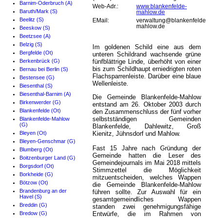
Barnim-Oderbruch (A)
Web-Adr.:
www.blankenfelde-
Baruth/Mark (S)
mahlow.de
Beelitz (S)
EMail:
verwaltung@blankenfelde-
mahlow.de
Beeskow (S)
Beetzsee (A)
Belzig (S)
Im goldenen Schild eine aus dem
Bergfelde (Ot)
unteren Schildrand wachsende grüne
Berkenbrück (G)
fünfblättrige Linde, überhöht von einer
bis zum Schildhaupt erniedrigten roten
Bernau bei Berlin (S)
Flachsparrenleiste. Darüber eine blaue
Bestensee (G)
Wellenleiste.
Biesenthal (S)
Biesenthal-Barnim (A)
Die Gemeinde Blankenfelde-Mahlow
Birkenwerder (G)
entstand am 26. Oktober 2003 durch
Blankenfelde (Ot)
den Zusammenschluss der fünf vorher
selbstständigen Gemeinden
Blankenfelde-Mahlow
(G)
Blankenfelde, Dahlewitz, Groß
Bleyen (Ot)
Kienitz, Jühnsdorf und Mahlow.
Bleyen-Genschmar (G)
Fast 15 Jahre nach Gründung der
Blumberg (Ot)
Gemeinde hatten die Leser des
Boitzenburger Land (G)
Gemeindejournals im Mai 2018 mittels
Borgsdorf (Ot)
Stimmzettel die Möglichkeit
Borkheide (G)
mitzuentscheiden, welches Wappen
Bötzow (Ot)
die Gemeinde Blankenfelde-Mahlow
Brandenburg an der
führen sollte. Zur Auswahl für ein
Havel (S)
gesamtgemeindliches Wappen
Breddin (G)
standen zwei genehmigungsfähige
Bredow (G)
Entwürfe, die im Rahmen von