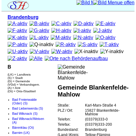
Brandenburg
B
(LK) = Landkreis
(S) = Stadt
(G) = Gemeinde
(VGd) = Verbandsgem.
Gemeinde Blankenfelde-
(A) = Amt
(Ot) = Orts-/Stadtteil
Mahlow
Bad Freienwalde
(Oder) (S)
Straße:
Karl-Marx-Straße 4
Bad Liebenwerda (S)
PLZ / Ort:
15827 Blankenfelde-
Bad Wilsnack (S)
Mahlow
Bad Wilsnack/Weisen
Telefon:
(03379)333-0
(A)
Telefax:
(03379)333-200
Bärenklau (Ot)
Bundesland:
Brandenburg
Barnim (LK)
(Land-)Kreis:
Teltow-Fläming