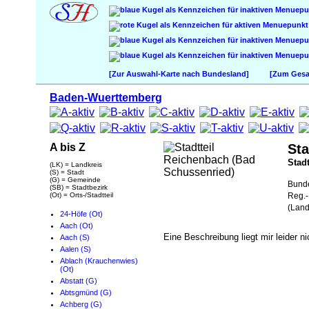
[Zur Auswahl-Karte nach Bundesland]
[Zum Gesam
Baden-Wuerttemberg
A bis Z
Sta
Stadt
(LK) = Landkreis
(S) = Stadt
(G) = Gemeinde
Bund
(SB) = Stadtbezirk
(Ot) = Orts-/Stadtteil
Reg.-
(Land
24-Höfe (Ot)
Aach (Ot)
Eine Beschreibung liegt mir leider ni
Aach (S)
Aalen (S)
Ablach (Krauchenwies)
(Ot)
Abstatt (G)
Abtsgmünd (G)
Achberg (G)