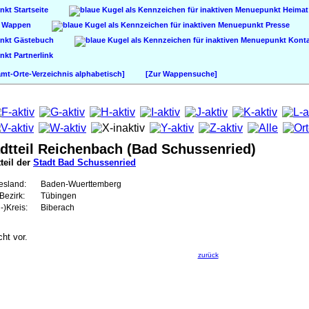
Startseite
Heimat
Wappen
Presse
Gästebuch
Konta
Partnerlink
t-Orte-Verzeichnis alphabetisch]
[Zur Wappensuche]
dtteil Reichenbach (Bad Schussenried)
teil der
Stadt Bad Schussenried
esland:
Baden-Wuerttemberg
Bezirk:
Tübingen
-)Kreis:
Biberach
cht vor.
zurück